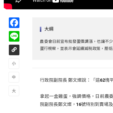
Facebook
大綱
Line
農委會日前宣布批發蛋價調漲，也讓不少
蛋行視察，並表示會延續減稅政策，壓低
A
行政院副院長 鄭文燦說：「這62塊
A
拿起一盒雞蛋，強調價格，日前農委
A
院副院長鄭文燦，16號特別到賣場