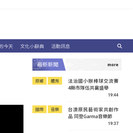
的今天
文化小辭典
活動訊息
最新新聞
法治國小辦棒球交流賽
原鄉
體育
4縣市隊伍共襄盛舉
19:44
台澳原民藝術家共創作
國際
音樂
品 同登Garma音樂節
19:37