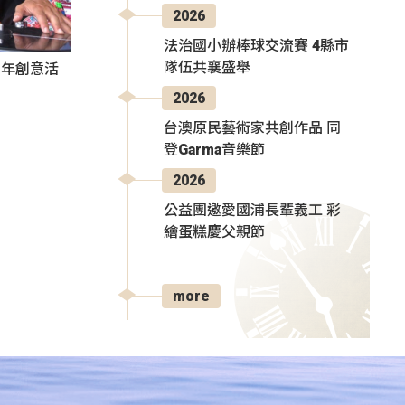
2026
法治國小辦棒球交流賽 4縣市
隊伍共襄盛舉
秀青年創意活
2026
台澳原民藝術家共創作品 同
登Garma音樂節
2026
公益團邀愛國浦長輩義工 彩
繪蛋糕慶父親節
more