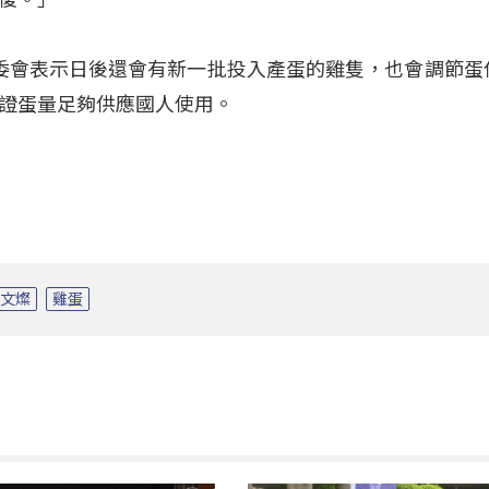
，農委會表示日後還會有新一批投入產蛋的雞隻，也會調節蛋
證蛋量足夠供應國人使用。
鄭文燦
雞蛋