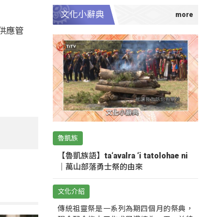
文化小辭典
供應管
魯凱族
【魯凱族語】ta‘avalra ‘i tatolohae ni
｜萬山部落勇士祭的由來
文化介紹
傳統祖靈祭是一系列為期四個月的祭典，