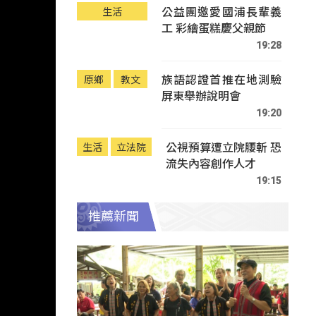
公益團邀愛國浦長輩義
生活
工 彩繪蛋糕慶父親節
19:28
族語認證首推在地測驗
原鄉
教文
屏東舉辦說明會
19:20
公視預算遭立院腰斬 恐
生活
立法院
流失內容創作人才
19:15
推薦新聞