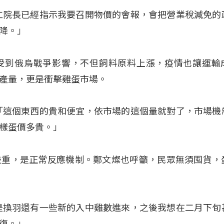
仁院長已經指示我要召開物價的會報，會把營業稅減免的
降。」
受到俄烏戰爭影響，不但飼料原料上漲，疫情也讓運輸
產量，更是衝擊雞蛋市場。
「這個東西的貴和便宜，依市場的這個量就對了，市場機
樣蛋價多貴。」
嚴重，是正常反應機制。鄭文燦也呼籲，民眾無須囤貨，
是換羽還有一些新的入中雞數進來，之後我想在二月下旬
復。」