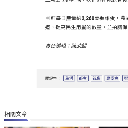
目前每日產量約2,260萬顆雞蛋
道，提高民生用蛋的數量，並拍胸保
責任編輯：陳劭麒
關鍵字：
生活
都會
視察
農委會
相關文章