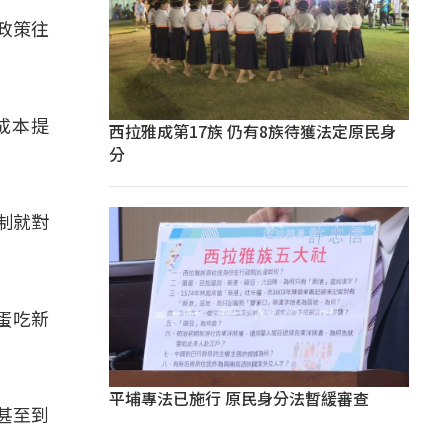
政策往
成本提
西拉雅成第17族 仍有8族待獲法定原民身
分
制就對
蛋吃新
平埔專法已施行 原民身分法暫緩審查
甚至到