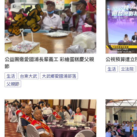
公益團邀愛國浦長輩義工 彩繪蛋糕慶父親
公視預算遭立
節
生活
立法院
生活
台東大武
大武鄉愛國浦部落
父親節