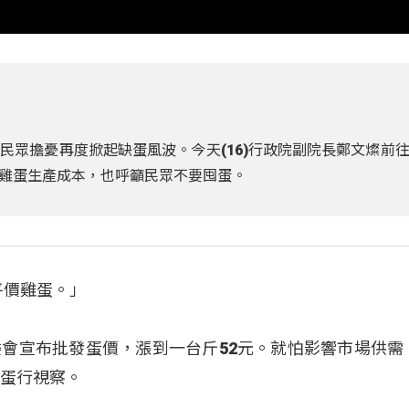
民眾擔憂再度掀起缺蛋風波。今天(16)行政院副院長鄭文燦前
雞蛋生產成本，也呼籲民眾不要囤蛋。
平價雞蛋。」
會宣布批發蛋價，漲到一台斤52元。就怕影響市場供需
及蛋行視察。