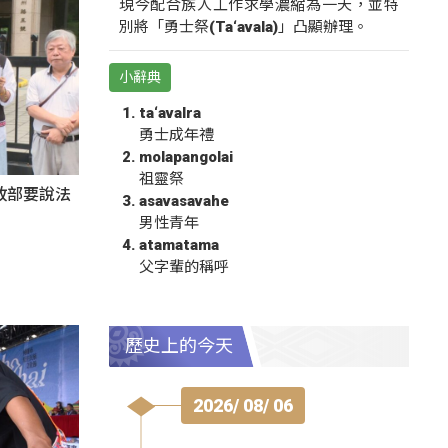
現今配合族人工作求學濃縮為一天，並特
別將「勇士祭(Ta‘avala)」凸顯辦理。
小辭典
ta‘avalra
勇士成年禮
molapangolai
祖靈祭
政部要說法
asavasavahe
男性青年
atamatama
父字輩的稱呼
歷史上的今天
2026/ 08/ 06