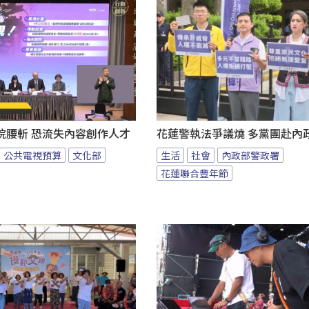
院腰斬 恐流失內容創作人才
花蓮警執法爭議燒 多黨團赴內
公共電視預算
文化部
生活
社會
內政部警政署
花蓮聯合豐年節