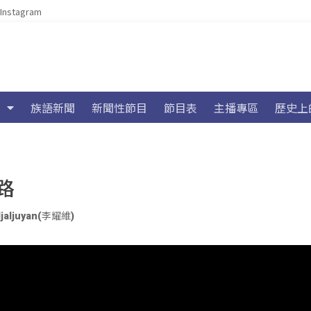
Instagram
族語新聞
新聞性節目
節目表
主播專區
歷史上
路
ljaljuyan(李耀維)