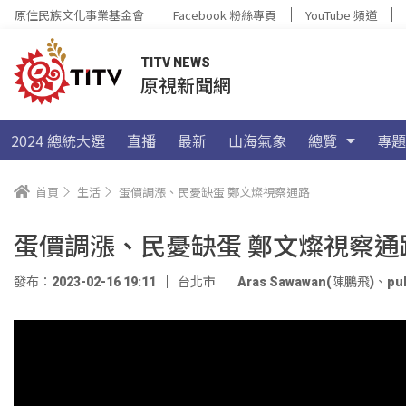
原住民族文化事業基金會
Facebook 粉絲專頁
YouTube 頻道
TITV NEWS
原視新聞網
2024 總統大選
直播
最新
山海氣象
總覽
專題
首頁
生活
蛋價調漲、民憂缺蛋 鄭文燦視察通路
蛋價調漲、民憂缺蛋 鄭文燦視察通
發布：2023-02-16 19:11
台北市
Aras Sawawan(陳鵬飛)
、
pu