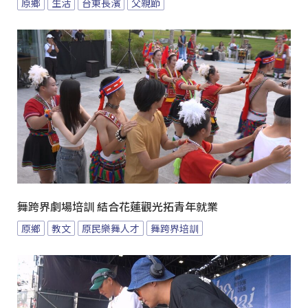
原鄉
生活
台東長濱
父親節
舞跨界劇場培訓 結合花蓮觀光拓青年就業
原鄉
教文
原民樂舞人才
舞跨界培訓