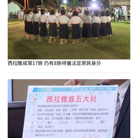
西拉雅成第17族 仍有8族待獲法定原民身分