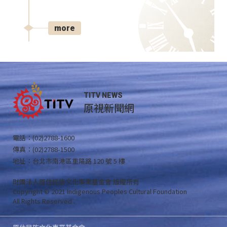
more
TITV NEWS
原視新聞網
電話：(02)2788-1600
傳真：(02)2788-1500
地址：台北市南港區重陽路 120 號 5 樓
財團法人原住民族文化事業基金會 版權所有
Copyright © 2021 Indigenous Peoples Cultural Foundation
All Rights Reserved .