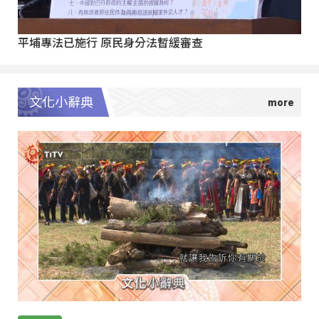
平埔專法已施行 原民身分法暫緩審查
文化小辭典