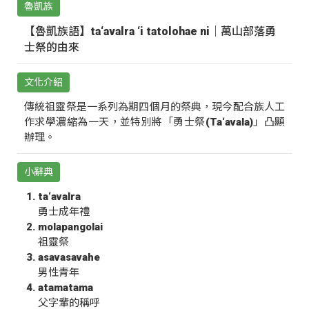
魯凱族
【魯凱族語】ta‘avalra ‘i tatolohae ni｜萬山部落勇
士祭的由來
文化介紹
傳統祖靈祭是一系列為期四個月的祭典，現今配合族人工
作求學濃縮為一天，並特別將「勇士祭(Ta‘avala)」凸顯
辦理。
小辭典
ta‘avalra
勇士成年禮
molapangolai
祖靈祭
asavasavahe
男性青年
atamatama
父字輩的稱呼