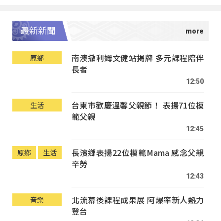
最新新聞
南澳撒利姆文健站揭牌 多元課程陪伴
原鄉
長者
12:50
台東市歡慶溫馨父親節！ 表揚71位模
生活
範父親
12:45
長濱鄉表揚22位模範Mama 感念父親
原鄉
生活
辛勞
12:43
北流幕後課程成果展 阿爆率新人熱力
音樂
登台