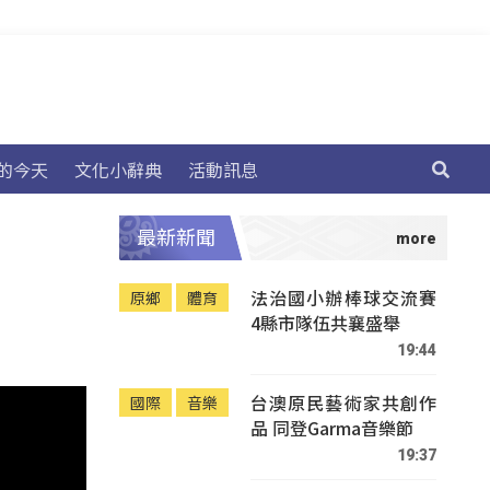
的今天
文化小辭典
活動訊息
最新新聞
法治國小辦棒球交流賽
原鄉
體育
4縣市隊伍共襄盛舉
19:44
台澳原民藝術家共創作
國際
音樂
品 同登Garma音樂節
19:37