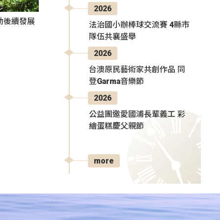
2026
動後續發展
法治國小辦棒球交流賽 4縣市
隊伍共襄盛舉
2026
台澳原民藝術家共創作品 同
登Garma音樂節
2026
公益團邀愛國浦長輩義工 彩
繪蛋糕慶父親節
more