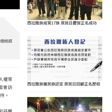
西拉雅族成第17族 原民日慶賀正名成功
文總統感
人權等
西拉雅族獲民族認定 原民日回顧正名歷程
國會訪
支持。
和芬蘭