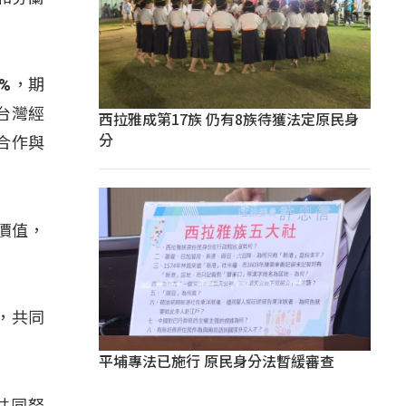
%，期
台灣經
西拉雅成第17族 仍有8族待獲法定原民身
分
合作與
價值，
，共同
平埔專法已施行 原民身分法暫緩審查
共同努