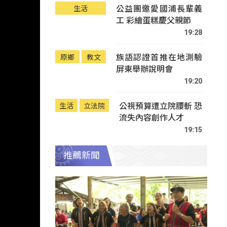
公益團邀愛國浦長輩義
生活
工 彩繪蛋糕慶父親節
19:28
族語認證首推在地測驗
原鄉
教文
屏東舉辦說明會
19:20
公視預算遭立院腰斬 恐
生活
立法院
流失內容創作人才
19:15
推薦新聞