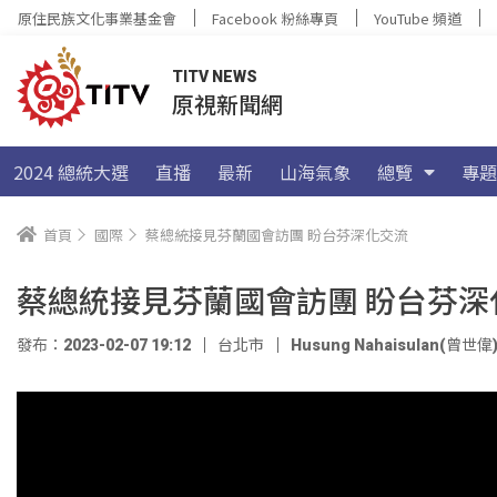
原住民族文化事業基金會
Facebook 粉絲專頁
YouTube 頻道
TITV NEWS
原視新聞網
2024 總統大選
直播
最新
山海氣象
總覽
專題
首頁
國際
蔡總統接見芬蘭國會訪團 盼台芬深化交流
蔡總統接見芬蘭國會訪團 盼台芬深
發布：2023-02-07 19:12
台北市
Husung Nahaisulan(曾世偉