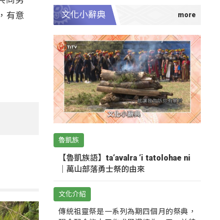
文化小辭典
，有意
魯凱族
【魯凱族語】ta‘avalra ‘i tatolohae ni
｜萬山部落勇士祭的由來
文化介紹
傳統祖靈祭是一系列為期四個月的祭典，