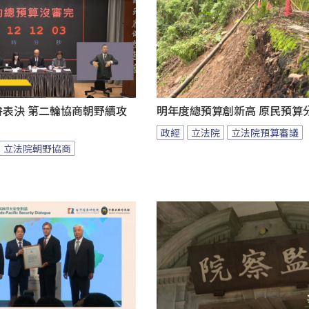
拚表決 第二輪協商朝野續攻
明年度總預算創新高 原民預算
政經
立法院
立法院預算審議
立法院朝野協商