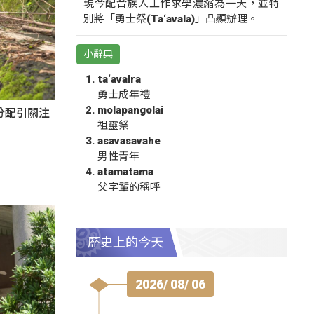
現今配合族人工作求學濃縮為一天，並特
別將「勇士祭(Ta‘avala)」凸顯辦理。
小辭典
ta‘avalra
勇士成年禮
molapangolai
分配引關注
祖靈祭
asavasavahe
男性青年
atamatama
父字輩的稱呼
歷史上的今天
2026/ 08/ 06