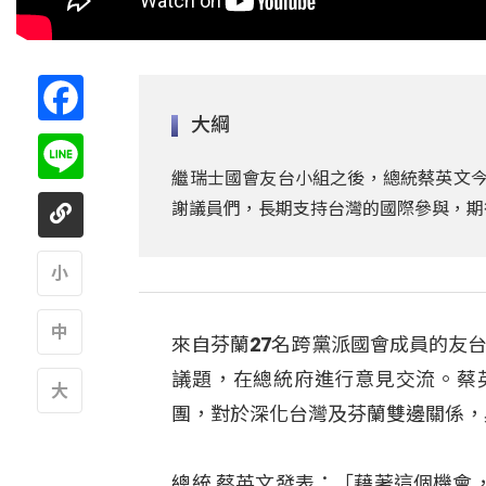
Facebook
大綱
Line
繼瑞士國會友台小組之後，總統蔡英文今
謝議員們，長期支持台灣的國際參與，期
A
來自芬蘭27名跨黨派國會成員的友
A
議題，在總統府進行意見交流。蔡
團，對於深化台灣及芬蘭雙邊關係，
A
總統 蔡英文發表：「藉著這個機會