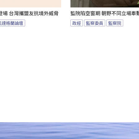
登場 台灣攜盟友抗境外威脅
監院陷空窗期 朝野不同立場牽
凱達格蘭論壇
政經
監察委員
監察院