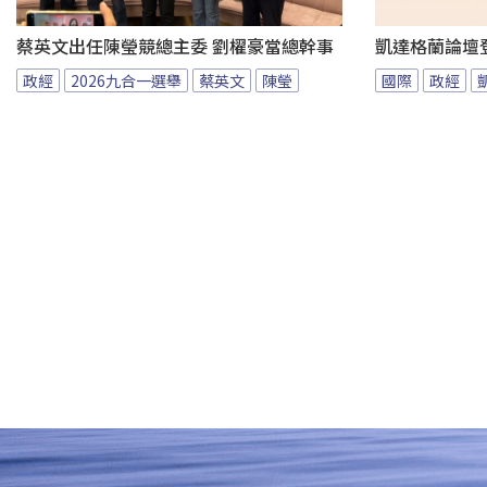
蔡英文出任陳瑩競總主委 劉櫂豪當總幹事
凱達格蘭論壇
政經
2026九合一選舉
蔡英文
陳瑩
國際
政經