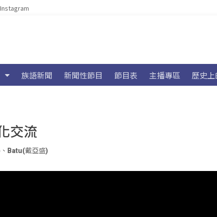
Instagram
族語新聞
新聞性節目
節目表
主播專區
歷史上
化交流
)
、
Batu(戴亞盛)