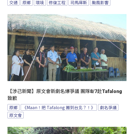
交通
原鄉
環境
修復工程
司馬庫斯
颱風影響
【涉己新聞】原文會新劇名爆爭議 團隊8/7赴Tafalong
致歉
原鄉
《Maan！把 Tafalong 搬到台北？！》
劇名爭議
原文會