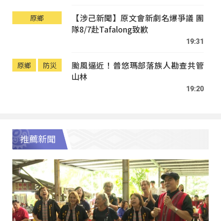
【涉己新聞】原文會新劇名爆爭議 團
原鄉
隊8/7赴Tafalong致歉
19:31
颱風逼近！普悠瑪部落族人勘查共管
原鄉
防災
山林
19:20
推薦新聞