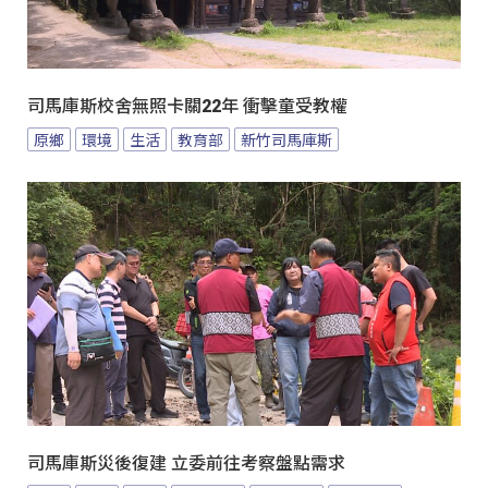
司馬庫斯校舍無照卡關22年 衝擊童受教權
原鄉
環境
生活
教育部
新竹司馬庫斯
司馬庫斯災後復建 立委前往考察盤點需求