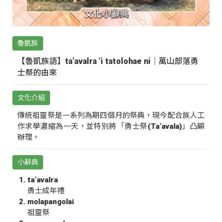
魯凱族
【魯凱族語】ta‘avalra ‘i tatolohae ni｜萬山部落勇
士祭的由來
文化介紹
傳統祖靈祭是一系列為期四個月的祭典，現今配合族人工
作求學濃縮為一天，並特別將「勇士祭(Ta‘avala)」凸顯
辦理。
小辭典
ta‘avalra
勇士成年禮
molapangolai
祖靈祭