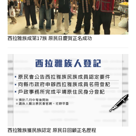
西拉雅族成第17族 原民日慶賀正名成功
西拉雅族獲民族認定 原民日回顧正名歷程