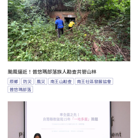
颱風逼近！普悠瑪部落族人勘查共管山林
原鄉
防災
風災
南王山勘查
南王社區發展協會
普悠瑪部落