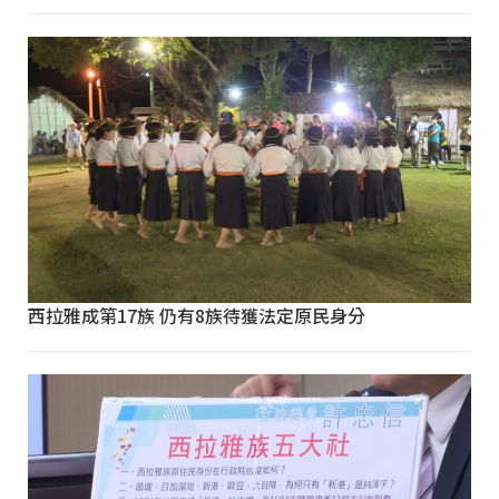
西拉雅成第17族 仍有8族待獲法定原民身分