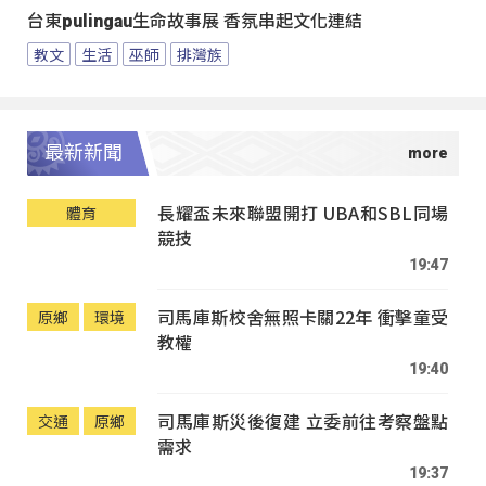
台東pulingau生命故事展 香氛串起文化連結
教文
生活
巫師
排灣族
最新新聞
長耀盃未來聯盟開打 UBA和SBL同場
體育
競技
19:47
司馬庫斯校舍無照卡關22年 衝擊童受
原鄉
環境
教權
19:40
司馬庫斯災後復建 立委前往考察盤點
交通
原鄉
需求
19:37