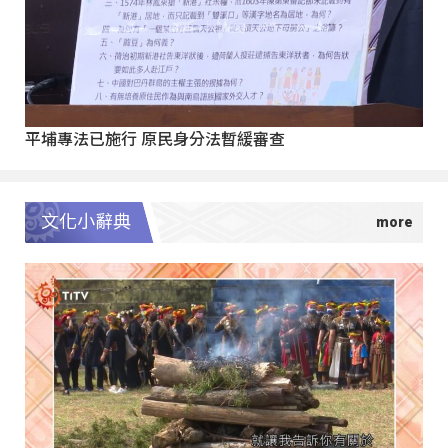
平埔專法已施行 原民身分法暫緩審查
文化小辭典