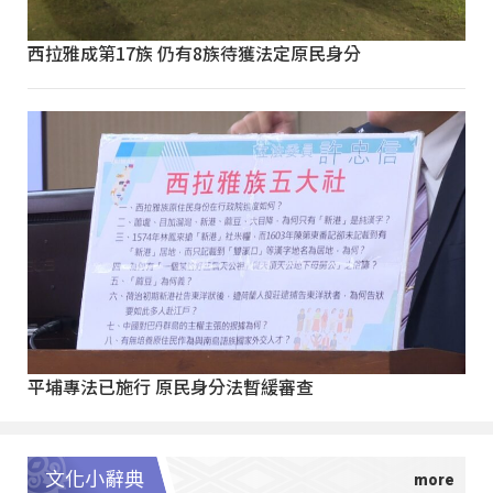
西拉雅成第17族 仍有8族待獲法定原民身分
平埔專法已施行 原民身分法暫緩審查
文化小辭典