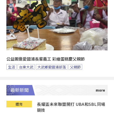
公益團邀愛國浦長輩義工 彩繪蛋糕慶父親節
生活
台東大武
大武鄉愛國浦部落
父親節
最新新聞
長耀盃未來聯盟開打 UBA和SBL同場
體育
競技