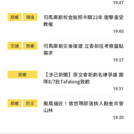
19:47
司馬庫斯校舍無照卡關22年 衝擊童受
原鄉
環境
教權
19:40
司馬庫斯災後復建 立委前往考察盤點
交通
原鄉
需求
19:37
【涉己新聞】原文會新劇名爆爭議 團
原鄉
隊8/7赴Tafalong致歉
19:31
颱風逼近！普悠瑪部落族人勘查共管
原鄉
防災
山林
19:20