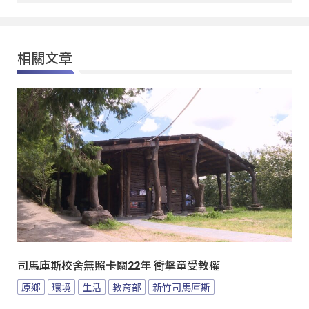
相關文章
司馬庫斯校舍無照卡關22年 衝擊童受教權
原鄉
環境
生活
教育部
新竹司馬庫斯