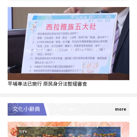
平埔專法已施行 原民身分法暫緩審查
文化小辭典