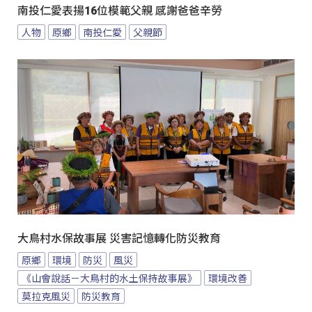
南投仁愛表揚16位模範父親 感謝爸爸辛勞
人物
原鄉
南投仁愛
父親節
大鳥村水保故事展 災害記憶轉化防災教育
原鄉
環境
防災
風災
《山會說話－大鳥村的水土保持故事展》
環境改善
莫拉克風災
防災教育