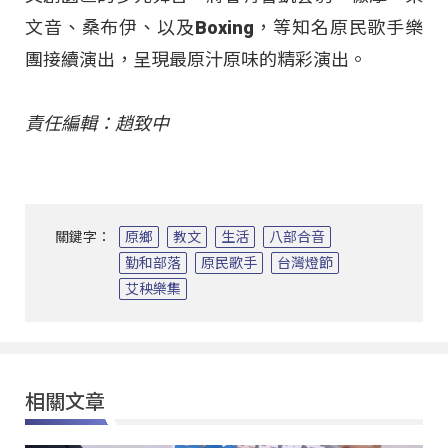
文音、桑布伊、以及Boxing，等知名原民歌手樂
團接續演出，呈現最原汁原味的精彩演出。
責任編輯：趙致中
關鍵字：
原鄉
教文
生活
八部合音
勤和部落
原民歌手
台灣燈節
艾秧樂集
相關文章