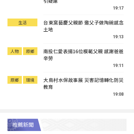
引疑慮
19:17
台東窯藝慶父親節 邀父子做陶碗感念
生活
土地
19:13
南投仁愛表揚16位模範父親 感謝爸爸
人物
原鄉
辛勞
19:11
大鳥村水保故事展 災害記憶轉化防災
原鄉
環境
教育
19:08
推薦新聞