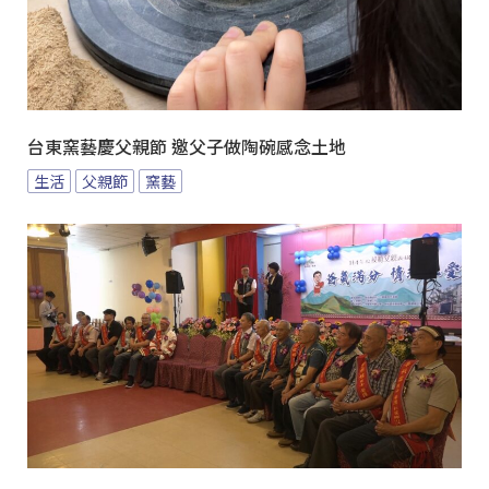
台東窯藝慶父親節 邀父子做陶碗感念土地
生活
父親節
窯藝