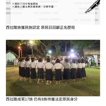
西拉雅族獲民族認定 原民日回顧正名歷程
西拉雅成第17族 仍有8族待獲法定原民身分