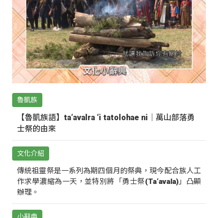
魯凱族
【魯凱族語】ta‘avalra ‘i tatolohae ni｜萬山部落勇
士祭的由來
文化介紹
傳統祖靈祭是一系列為期四個月的祭典，現今配合族人工
作求學濃縮為一天，並特別將「勇士祭(Ta‘avala)」凸顯
辦理。
小辭典