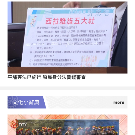
平埔專法已施行 原民身分法暫緩審查
文化小辭典