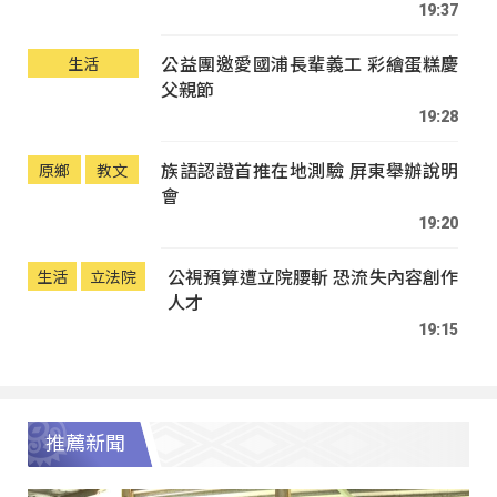
19:37
公益團邀愛國浦長輩義工 彩繪蛋糕慶
生活
父親節
19:28
族語認證首推在地測驗 屏東舉辦說明
原鄉
教文
會
19:20
公視預算遭立院腰斬 恐流失內容創作
生活
立法院
人才
19:15
推薦新聞