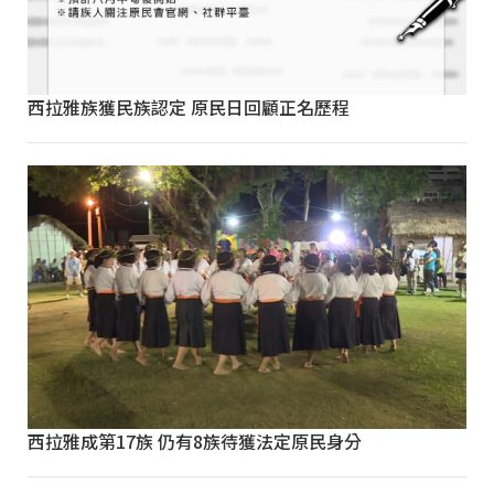
西拉雅族獲民族認定 原民日回顧正名歷程
西拉雅成第17族 仍有8族待獲法定原民身分