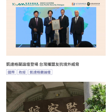
凱達格蘭論壇登場 台灣攜盟友抗境外威脅
國際
政經
凱達格蘭論壇