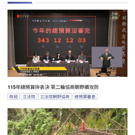
115年總預算拚表決 第二輪協商朝野續攻防
政經
立法院
立法院朝野協商
總預算審查