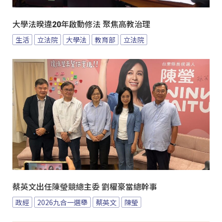
大學法暌違20年啟動修法 聚焦高教治理
生活
立法院
大學法
教育部
立法院
蔡英文出任陳瑩競總主委 劉櫂豪當總幹事
政經
2026九合一選舉
蔡英文
陳瑩