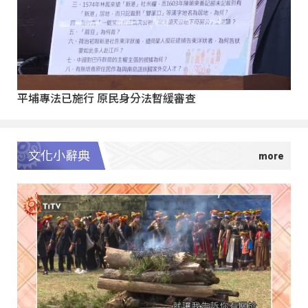
平埔專法已施行 原民身分法暫緩審查
文化小辭典