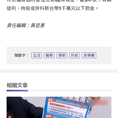
徒刑、拘役或併科新台幣1千萬元以下罰金。
責任編輯：黃昱憲
關鍵字：
生活
醫療
春節
防疫
食藥署
相關文章