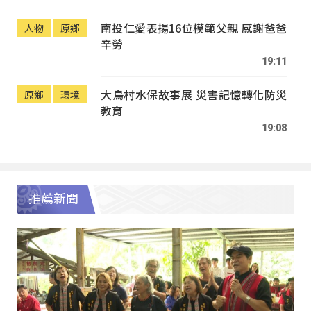
南投仁愛表揚16位模範父親 感謝爸爸
人物
原鄉
辛勞
19:11
大鳥村水保故事展 災害記憶轉化防災
原鄉
環境
教育
19:08
推薦新聞