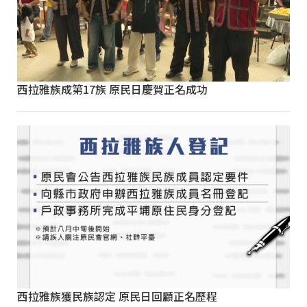
西拉雅族成第17族 原民日慶賀正名成功
西拉雅族獲民族認定 原民日回顧正名歷程