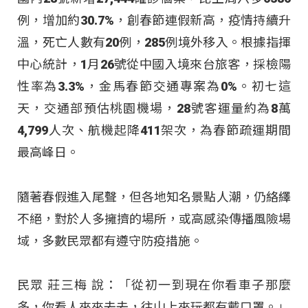
例，增加約30.7%，創春節連假新高，疫情持續升
溫，死亡人數有20例，285例境外移入。根據指揮
中心統計，1月26號從中國入境來台旅客，採檢陽
性率為3.3%，金馬春節交通專案為0%。初七這
天，交通部預估桃園機場，28號客運量約為8萬
4,799人次、航機起降411架次，為春節疏運期間
最高峰日。
隨著春假進入尾聲，但各地知名景點人潮，仍絡繹
不絕，對於人多擁擠的場所，或高感染傳播風險場
域，多數民眾都有遵守防疫措施。
民眾 莊三梅 說：「從初一到現在你看車子那麼
多，你看人來來去去，往山上來玩都有戴口罩。」