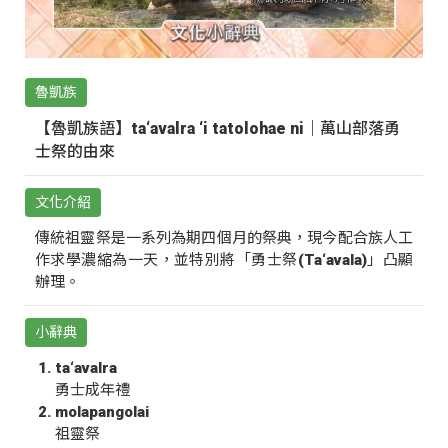
魯凱族
【魯凱族語】ta‘avalra ‘i tatolohae ni｜萬山部落勇
士祭的由來
文化介紹
傳統祖靈祭是一系列為期四個月的祭典，現今配合族人工
作求學濃縮為一天，並特別將「勇士祭(Ta‘avala)」凸顯
辦理。
小辭典
ta‘avalra
勇士成年禮
molapangolai
祖靈祭