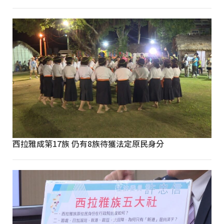
西拉雅成第17族 仍有8族待獲法定原民身分