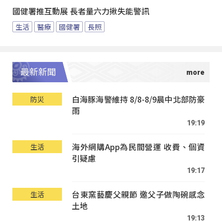
國健署推互動展 長者量六力揪失能警訊
生活
醫療
國健署
長照
最新新聞
白海豚海警維持 8/8-8/9晨中北部防豪
防災
雨
19:19
海外網購App為民間營運 收費、個資
生活
引疑慮
19:17
台東窯藝慶父親節 邀父子做陶碗感念
生活
土地
19:13