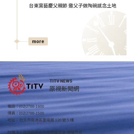
台東窯藝慶父親節 邀父子做陶碗感念土地
more
TITV NEWS
原視新聞網
電話：(02)2788-1600
傳真：(02)2788-1500
地址：台北市南港區重陽路 120 號 5 樓
財團法人原住民族文化事業基金會 版權所有