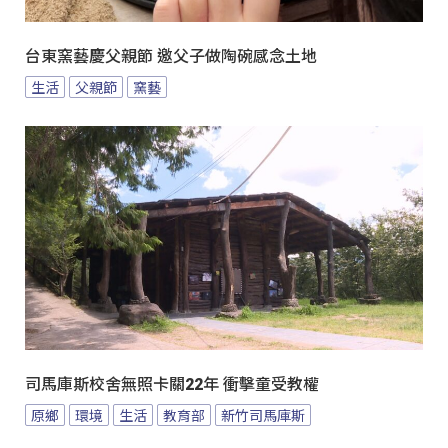
台東窯藝慶父親節 邀父子做陶碗感念土地
生活
父親節
窯藝
司馬庫斯校舍無照卡關22年 衝擊童受教權
原鄉
環境
生活
教育部
新竹司馬庫斯