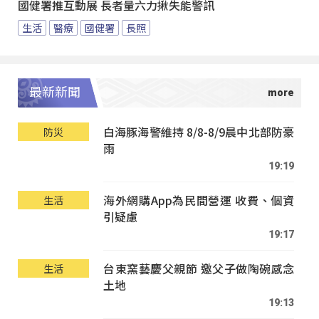
國健署推互動展 長者量六力揪失能警訊
生活
醫療
國健署
長照
最新新聞
白海豚海警維持 8/8-8/9晨中北部防豪
防災
雨
19:19
海外網購App為民間營運 收費、個資
生活
引疑慮
19:17
台東窯藝慶父親節 邀父子做陶碗感念
生活
土地
19:13