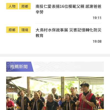
南投仁愛表揚16位模範父親 感謝爸爸
人物
原鄉
辛勞
19:11
大鳥村水保故事展 災害記憶轉化防災
原鄉
環境
教育
19:08
推薦新聞