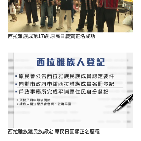
西拉雅族成第17族 原民日慶賀正名成功
西拉雅族獲民族認定 原民日回顧正名歷程