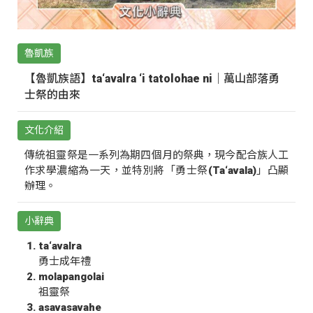
魯凱族
【魯凱族語】ta‘avalra ‘i tatolohae ni｜萬山部落勇
士祭的由來
文化介紹
傳統祖靈祭是一系列為期四個月的祭典，現今配合族人工
作求學濃縮為一天，並特別將「勇士祭(Ta‘avala)」凸顯
辦理。
小辭典
ta‘avalra
勇士成年禮
molapangolai
祖靈祭
asavasavahe