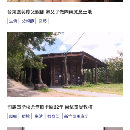
台東窯藝慶父親節 邀父子做陶碗感念土地
生活
父親節
窯藝
司馬庫斯校舍無照卡關22年 衝擊童受教權
原鄉
環境
生活
教育部
新竹司馬庫斯