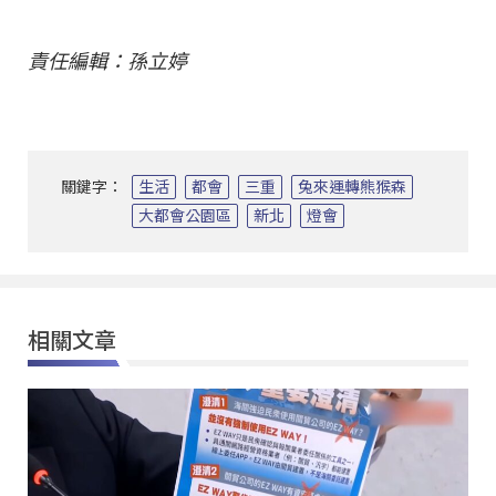
責任編輯：孫立婷
關鍵字：
生活
都會
三重
兔來運轉熊猴森
大都會公園區
新北
燈會
相關文章