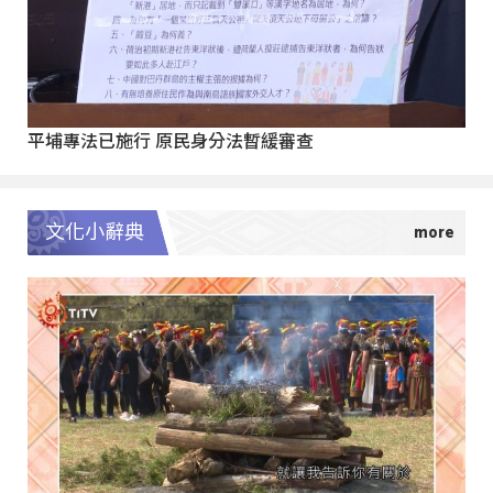
平埔專法已施行 原民身分法暫緩審查
文化小辭典