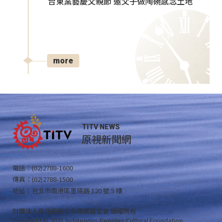
台東窯藝慶父親節 邀父子做陶碗感念土地
more
TITV NEWS
原視新聞網
電話：(02)2788-1600
傳真：(02)2788-1500
地址：台北市南港區重陽路 120 號 5 樓
財團法人原住民族文化事業基金會 版權所有
Copyright © 2021 Indigenous Peoples Cultural Foundation