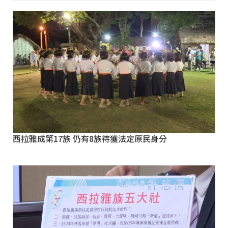
西拉雅成第17族 仍有8族待獲法定原民身分