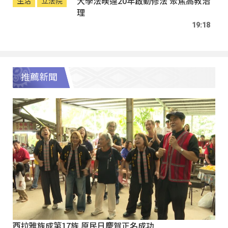
大學法暌違20年啟動修法 聚焦高教治
生活
立法院
理
19:18
推薦新聞
西拉雅族成第17族 原民日慶賀正名成功