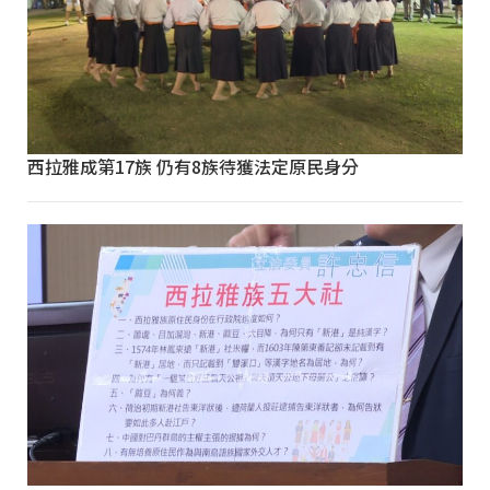
西拉雅成第17族 仍有8族待獲法定原民身分