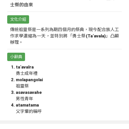
士祭的由來
文化介紹
傳統祖靈祭是一系列為期四個月的祭典，現今配合族人工
作求學濃縮為一天，並特別將「勇士祭(Ta‘avala)」凸顯
辦理。
小辭典
ta‘avalra
勇士成年禮
molapangolai
祖靈祭
asavasavahe
男性青年
atamatama
父字輩的稱呼