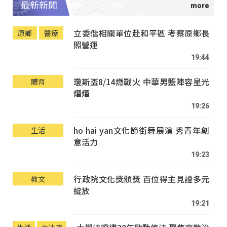
最新新聞
立委偕相關單位赴和平區 考察原鄉長
原鄉
醫療
照營運
19:44
瓊斯盃8/14燃戰火 中華男籃陣容星光
體育
熠熠
19:26
ho hai yan文化節街舞展演 秀青年創
生活
意活力
19:23
行政院文化獎頒獎 百位得主見證多元
教文
綻放
19:21