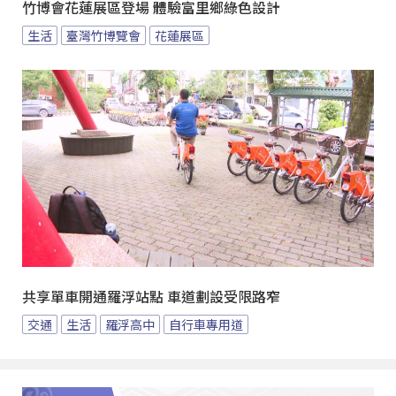
竹博會花蓮展區登場 體驗富里鄉綠色設計
生活
臺灣竹博覽會
花蓮展區
共享單車開通羅浮站點 車道劃設受限路窄
交通
生活
羅浮高中
自行車專用道