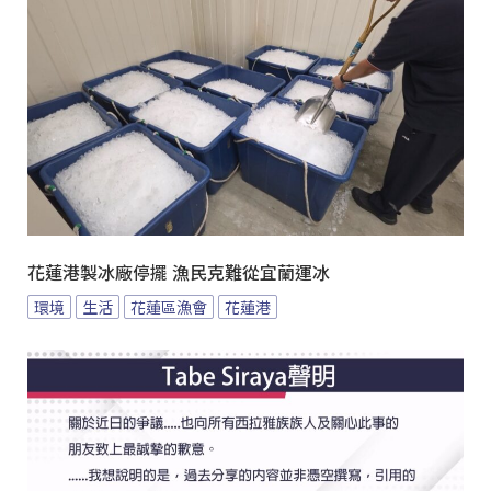
花蓮港製冰廠停擺 漁民克難從宜蘭運冰
環境
生活
花蓮區漁會
花蓮港