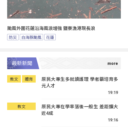
颱風外圍花蓮沿海風浪增強 鹽寮漁港現長浪
防災
白海豚颱風
花蓮
最新新聞
原民大專生多就讀護理 學者籲培育多
教文
體育
元人才
19:19
原民大專在學率落後一般生 差距擴大
教文
近4成
19:16