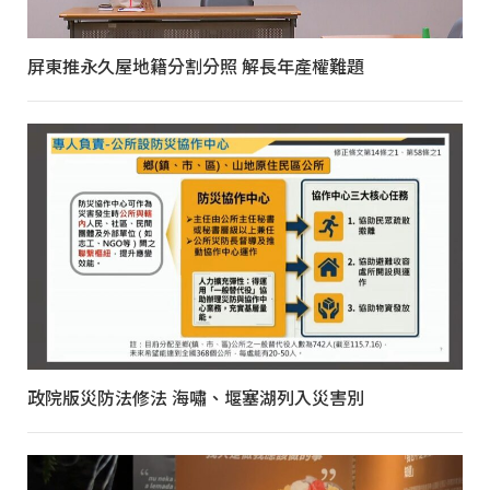
屏東推永久屋地籍分割分照 解長年產權難題
政院版災防法修法 海嘯、堰塞湖列入災害別