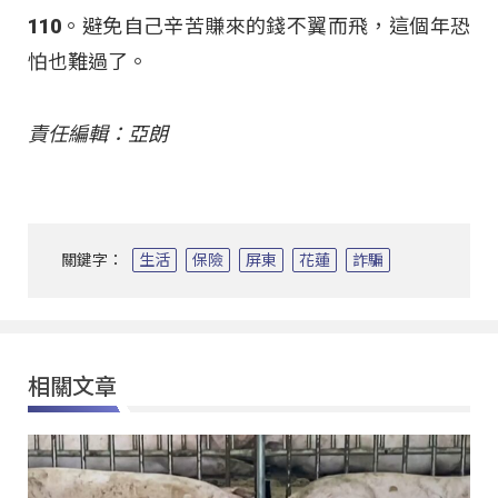
110。避免自己辛苦賺來的錢不翼而飛，這個年恐
怕也難過了。
責任編輯：亞朗
關鍵字：
生活
保險
屏東
花蓮
詐騙
相關文章