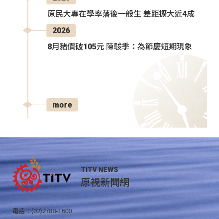
原民大專在學率落後一般生 差距擴大近4成
2026
8月豬價破105元 陳駿季：為節慶短期現象
more
TITV NEWS
原視新聞網
電話：(02)2788-1600