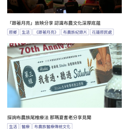
「跟著月亮」放映分享 認識布農文化深厚底蘊
原鄉
生活
《跟著月亮》
布農族紀錄片
花蓮原民處
探詢布農族尾椎療法 那瑪夏耆老分享見聞
生活
醫療
布農族醫療傳統文化