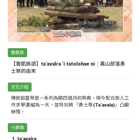
魯凱族
【魯凱族語】ta‘avalra ‘i tatolohae ni｜萬山部落勇
士祭的由來
文化介紹
傳統祖靈祭是一系列為期四個月的祭典，現今配合族人工
作求學濃縮為一天，並特別將「勇士祭(Ta‘avala)」凸顯
辦理。
小辭典
ta‘avalra