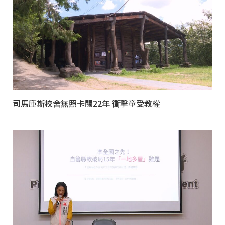
司馬庫斯校舍無照卡關22年 衝擊童受教權