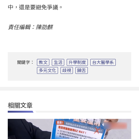
中，還是要避免爭議。
責任編輯：陳劭麒
關鍵字：
教文
生活
升學制度
台大醫學系
多元文化
歧視
饒舌
相關文章