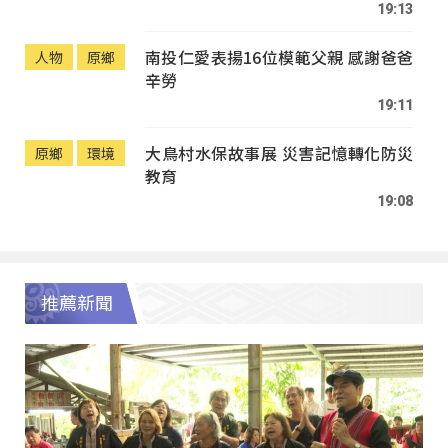
19:13
南投仁愛表揚16位模範父親 感謝爸爸
人物
原鄉
辛勞
19:11
大鳥村水保故事展 災害記憶轉化防災
原鄉
環境
教育
19:08
推薦新聞