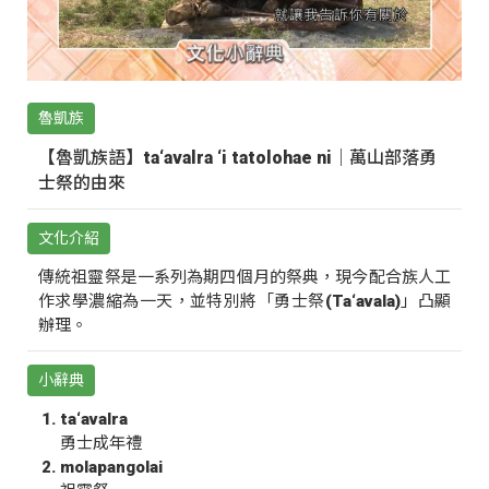
魯凱族
【魯凱族語】ta‘avalra ‘i tatolohae ni｜萬山部落勇
士祭的由來
文化介紹
傳統祖靈祭是一系列為期四個月的祭典，現今配合族人工
作求學濃縮為一天，並特別將「勇士祭(Ta‘avala)」凸顯
辦理。
小辭典
ta‘avalra
勇士成年禮
molapangolai