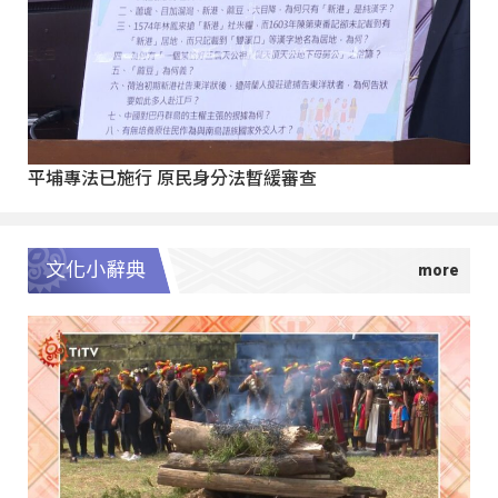
平埔專法已施行 原民身分法暫緩審查
文化小辭典