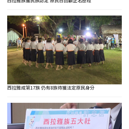
西拉雅族獲民族認定 原民日回顧正名歷程
西拉雅成第17族 仍有8族待獲法定原民身分