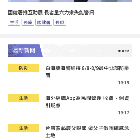
國健署推互動展 長者量六力揪失能警訊
生活
醫療
國健署
長照
最新新聞
白海豚海警維持 8/8-8/9晨中北部防豪
防災
雨
19:19
海外網購App為民間營運 收費、個資
生活
引疑慮
19:17
台東窯藝慶父親節 邀父子做陶碗感念
生活
土地