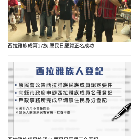
西拉雅族成第17族 原民日慶賀正名成功