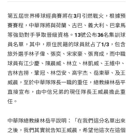
第五屆世界棒球經典賽將在3月引燃戰火，根據預
賽賽程，中華隊將與荷蘭、古巴、義大利、巴拿馬
等強勁對手爭取晉級資格。13號公布36名集訓球
員名單，其中，原住民籍的球員就占了1/3，包含
旅外選手林子偉、張奕、宋家豪、張育成，而中職
球員有江少慶、陳晨威、林立、林凱威、王維中、
吉林吉撈．鞏冠、林岱安、高宇杰、岳東華、及王
威晨，至於中華隊隊長一職的重任，總教練林岳平
直接宣布，由中信兄弟的現任隊長王威晨擔此重
任。
中華隊總教練林岳平說明：「在我們這分名單出來
之後，我們其實就告知王威晨，希望他這次在這個