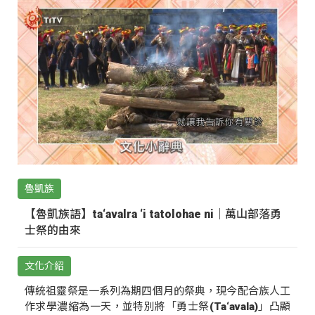
魯凱族
【魯凱族語】ta‘avalra ‘i tatolohae ni｜萬山部落勇
士祭的由來
文化介紹
傳統祖靈祭是一系列為期四個月的祭典，現今配合族人工
作求學濃縮為一天，並特別將「勇士祭(Ta‘avala)」凸顯