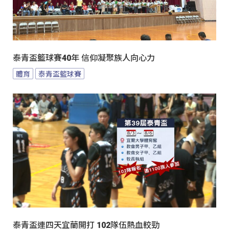
泰青盃籃球賽40年 信仰凝聚族人向心力
體育
泰青盃籃球賽
泰青盃連四天宜蘭開打 102隊伍熱血較勁