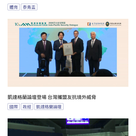
體育
泰青盃
凱達格蘭論壇登場 台灣攜盟友抗境外威脅
國際
政經
凱達格蘭論壇