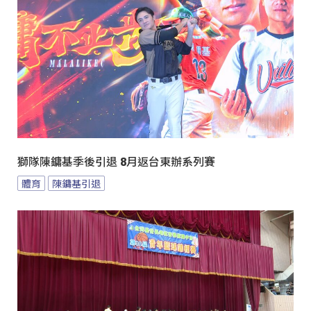
獅隊陳鏞基季後引退 8月返台東辦系列賽
體育
陳鏞基引退