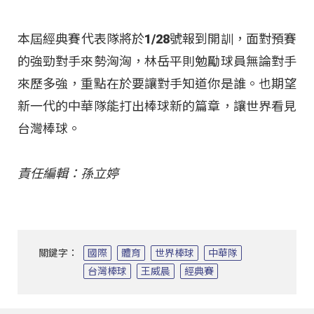
本屆經典賽代表隊將於1/28號報到開訓，面對預賽
的強勁對手來勢洶洶，林岳平則勉勵球員無論對手
來歷多強，重點在於要讓對手知道你是誰。也期望
新一代的中華隊能打出棒球新的篇章，讓世界看見
台灣棒球。
責任編輯：孫立婷
關鍵字：
國際
體育
世界棒球
中華隊
台灣棒球
王威晨
經典賽