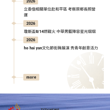
2026
立委偕相關單位赴和平區 考察原鄉長照營
運
2026
瓊斯盃8/14燃戰火 中華男籃陣容星光熠熠
2026
ho hai yan文化節街舞展演 秀青年創意活力
more