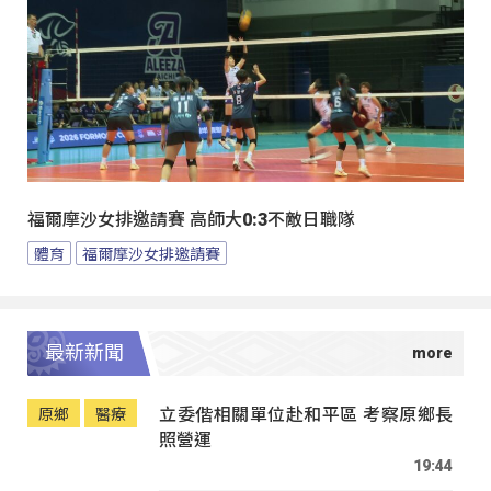
福爾摩沙女排邀請賽 高師大0:3不敵日職隊
體育
福爾摩沙女排邀請賽
最新新聞
立委偕相關單位赴和平區 考察原鄉長
原鄉
醫療
照營運
19:44