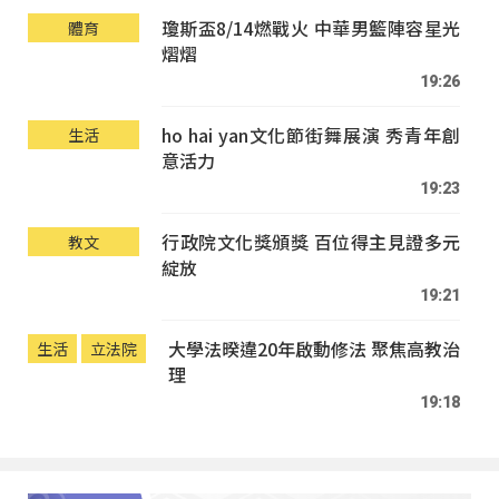
瓊斯盃8/14燃戰火 中華男籃陣容星光
體育
熠熠
19:26
ho hai yan文化節街舞展演 秀青年創
生活
意活力
19:23
行政院文化獎頒獎 百位得主見證多元
教文
綻放
19:21
大學法暌違20年啟動修法 聚焦高教治
生活
立法院
理
19:18