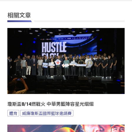
相關文章
瓊斯盃8/14燃戰火 中華男籃陣容星光熠熠
體育
威廉瓊斯盃國際籃球邀請賽