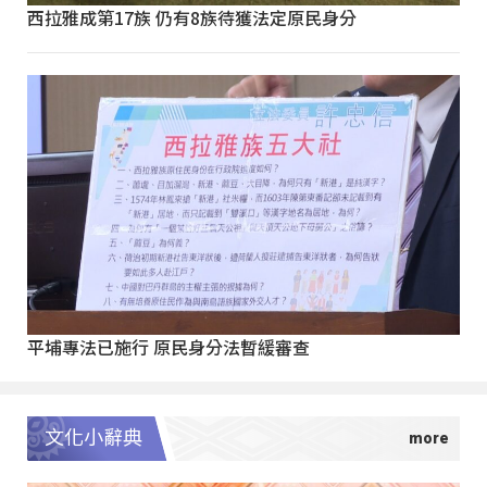
西拉雅成第17族 仍有8族待獲法定原民身分
平埔專法已施行 原民身分法暫緩審查
文化小辭典