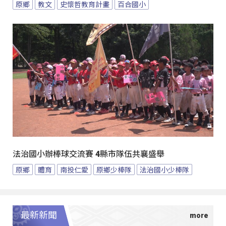
原鄉
教文
史懷哲教育計畫
百合國小
法治國小辦棒球交流賽 4縣市隊伍共襄盛舉
原鄉
體育
南投仁愛
原鄉少棒隊
法治國小少棒隊
最新新聞