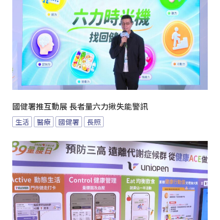
國健署推互動展 長者量六力揪失能警訊
生活
醫療
國健署
長照