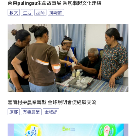
台東pulingau生命故事展 香氛串起文化連結
教文
生活
巫師
排灣族
嘉蘭村拚農業轉型 金峰說明會促經驗交流
原鄉
有機農業
金峰鄉