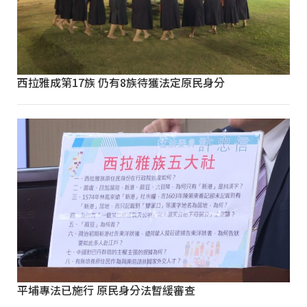
西拉雅成第17族 仍有8族待獲法定原民身分
平埔專法已施行 原民身分法暫緩審查