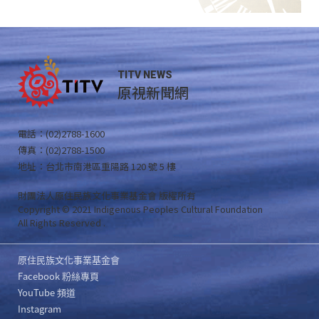
TITV NEWS
原視新聞網
電話：(02)2788-1600
傳真：(02)2788-1500
地址：台北市南港區重陽路 120 號 5 樓
財團法人原住民族文化事業基金會 版權所有
Copyright © 2021 Indigenous Peoples Cultural Foundation
All Rights Reserved .
原住民族文化事業基金會
Facebook 粉絲專頁
YouTube 頻道
Instagram