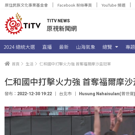
原住民族文化事業基金會
Facebook 粉絲專頁
YouTube 頻道
TITV NEWS
原視新聞網
2024 總統大選
直播
最新
山海氣象
總覽
專題
首頁
生活
仁和國中打擊火力強 首奪福爾摩沙盃冠軍
仁和國中打擊火力強 首奪福爾摩沙
發布：2022-12-30 19:22
台北市
Husung Nahaisulan(曾世偉