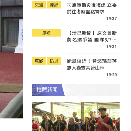
司馬庫斯災後復建 立委
交通
原鄉
前往考察盤點需求
19:37
【涉己新聞】原文會新
原鄉
劇名爆爭議 團隊8/7赴
Tafalong致歉
19:31
颱風逼近！普悠瑪部落
原鄉
防災
族人勘查共管山林
19:20
推薦新聞