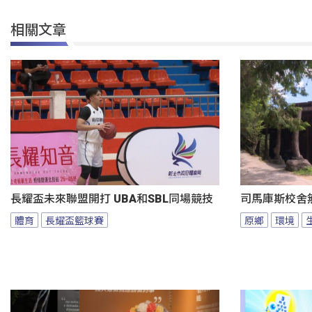
相關文章
長耀盃未來聯盟開打 UBA和SBL同場競技
司馬庫斯校舍無
體育
長耀盃籃球賽
原鄉
環境