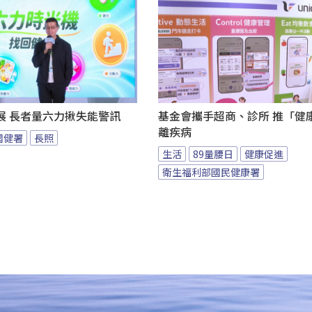
展 長者量六力揪失能警訊
基金會攜手超商、診所 推「健康
離疾病
國健署
長照
生活
89量腰日
健康促進
衛生福利部國民健康署