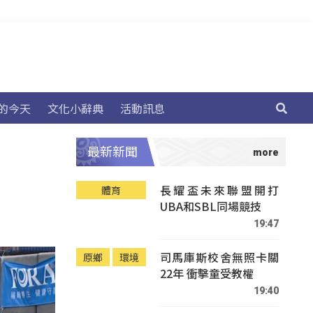
的今天
文化小辭典
活動訊息
最新新聞
長耀盃未來聯盟開打
體育
UBA和SBL同場競技
19:47
司馬庫斯校舍無照卡關
原鄉
環境
22年 衝擊童受教權
19:40