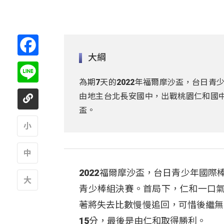
Facebook
大綱
Line
為期7天的2022年福爾摩沙盃，台日青
由地主台北長安國中，出戰桃園仁和國
盃。
A
2022福爾摩沙盃，台日青少年國際
A
青少棒組決賽。首局下，仁和一口氣
A
著將失去比數慢慢追回，可惜後繼無
15分，最後是由仁和取得勝利。