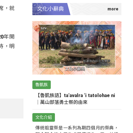
席，就
文化小辭典
0年開
待，明
魯凱族
【魯凱族語】ta‘avalra ‘i tatolohae ni
｜萬山部落勇士祭的由來
文化介紹
傳統祖靈祭是一系列為期四個月的祭典，