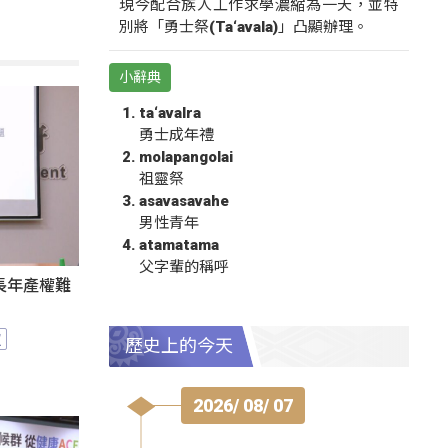
現今配合族人工作求學濃縮為一天，並特
別將「勇士祭(Ta‘avala)」凸顯辦理。
小辭典
ta‘avalra
勇士成年禮
molapangolai
祖靈祭
asavasavahe
男性青年
atamatama
父字輩的稱呼
長年產權難
照
歷史上的今天
2026/ 08/ 07