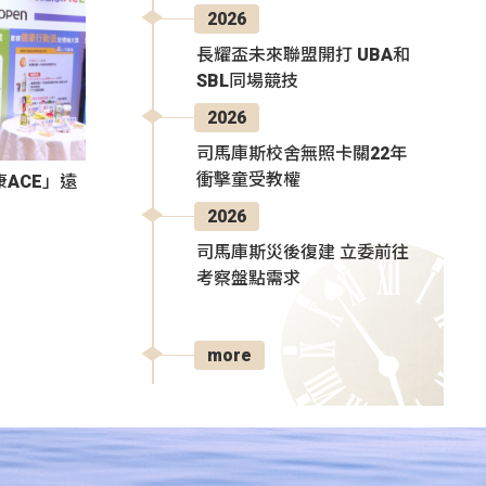
2026
長耀盃未來聯盟開打 UBA和
SBL同場競技
2026
司馬庫斯校舍無照卡關22年
衝擊童受教權
ACE」遠
2026
司馬庫斯災後復建 立委前往
考察盤點需求
more