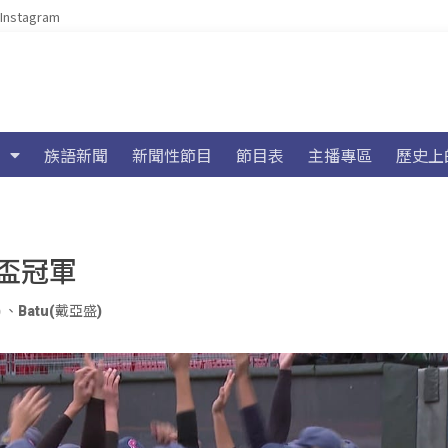
Instagram
族語新聞
新聞性節目
節目表
主播專區
歷史上
盃冠軍
)
、
Batu(戴亞盛)