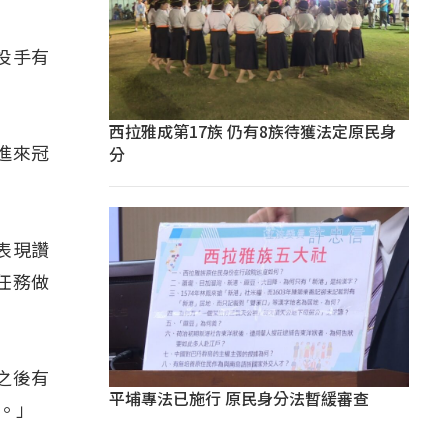
投手有
西拉雅成第17族 仍有8族待獲法定原民身
分
進來冠
表現讚
任務做
去之後有
平埔專法已施行 原民身分法暫緩審查
好。」