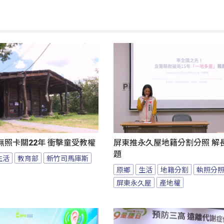
照卡關22年 衝擊童受教權
屏東推永久屋地籍分割分照 解
題
生活
教育部
新竹司馬庫斯
原鄉
生活
地籍分割
執照分
屏東永久屋
產地權