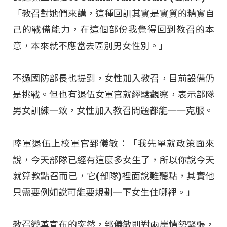
「教召對她們來講，這種回訓其實是實質的精實自
己的戰備能力，在這個部份我覺得回到教召的本
意，本來就不應當去區別男女性別。」
不過國防部長也提到，女性加入教召，目前設備仍
是挑戰。但也有退伍女軍官就經驗觀察，表示部隊
男女訓練一致，女性加入教召問題都能一一克服。
陸軍退伍上校軍官郅儀敏：「我先單就政策面來
說，今天部隊已經有這麼多女生了，所以你說今天
就算教點召而已，它(部隊)裡面說難聽點，其實他
只需要例如說可能要規劃一下女生住哪裡。」
教召變革宣布的突然，郅儀敏則對兩岸情勢緊張，