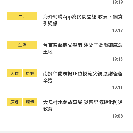
19:19
海外網購App為民間營運 收費、個資
生活
引疑慮
19:17
台東窯藝慶父親節 邀父子做陶碗感念
生活
土地
19:13
南投仁愛表揚16位模範父親 感謝爸爸
人物
原鄉
辛勞
19:11
大鳥村水保故事展 災害記憶轉化防災
原鄉
環境
教育
19:08