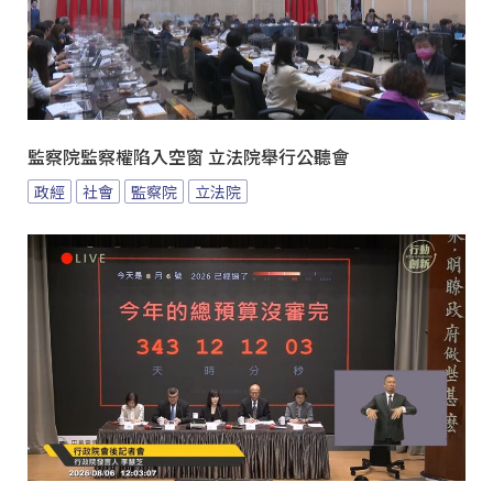
監察院監察權陷入空窗 立法院舉行公聽會
政經
社會
監察院
立法院