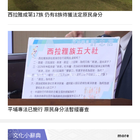
西拉雅成第17族 仍有8族待獲法定原民身分
平埔專法已施行 原民身分法暫緩審查
文化小辭典