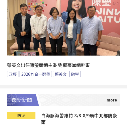
蔡英文出任陳瑩競總主委 劉櫂豪當總幹事
政經
2026九合一選舉
蔡英文
陳瑩
最新新聞
白海豚海警維持 8/8-8/9晨中北部防豪
防災
雨