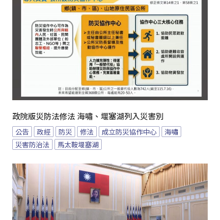
政院版災防法修法 海嘯、堰塞湖列入災害別
公告
政經
防災
修法
成立防災協作中心
海嘯
災害防治法
馬太鞍堰塞湖