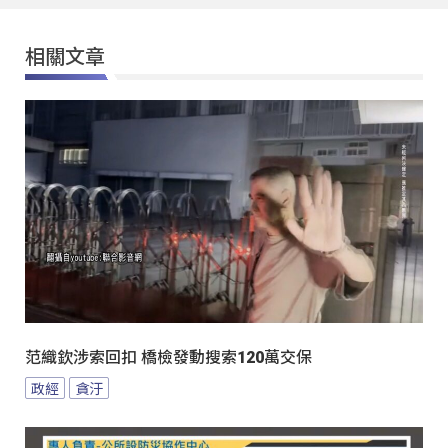
相關文章
范織欽涉索回扣 橋檢發動搜索120萬交保
政經
貪汙