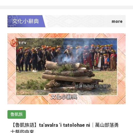
文化小辭典
魯凱族
【魯凱族語】ta‘avalra ‘i tatolohae ni｜萬山部落勇
士祭的由來