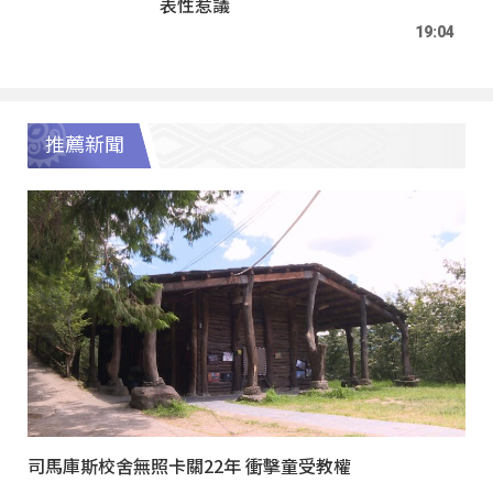
表性惹議
19:04
推薦新聞
司馬庫斯校舍無照卡關22年 衝擊童受教權