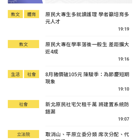
原民大專生多就讀護理 學者籲培育多
教文
體育
元人才
19:19
原民大專在學率落後一般生 差距擴大
教文
近4成
19:16
8月豬價破105元 陳駿季：為節慶短期
生活
社會
現象
19:10
新北原民社宅欠租千萬 將建置系統防
社會
錯漏
19:07
取消山、平原立委分類 席次分配、代
立法院