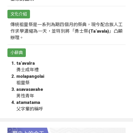
文化介紹
傳統祖靈祭是一系列為期四個月的祭典，現今配合族人工
作求學濃縮為一天，並特別將「勇士祭(Ta‘avala)」凸顯
辦理。
小辭典
ta‘avalra
勇士成年禮
molapangolai
祖靈祭
asavasavahe
男性青年
atamatama
父字輩的稱呼