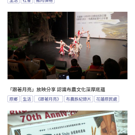
生活
社會
豬肉價格
「跟著月亮」放映分享 認識布農文化深厚底蘊
原鄉
生活
《跟著月亮》
布農族紀錄片
花蓮原民處