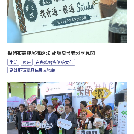
探詢布農族尾椎療法 那瑪夏耆老分享見聞
生活
醫療
布農族醫療傳統文化
高雄那瑪夏原住民文物館