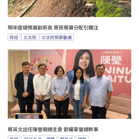
明年度總預算創新高 原民預算分配引關注
政經
立法院
立法院預算審議
蔡英文出任陳瑩競總主委 劉櫂豪當總幹事
政經
2026九合一選舉
蔡英文
陳瑩