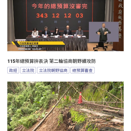
115年總預算拚表決 第二輪協商朝野續攻防
政經
立法院
立法院朝野協商
總預算審查