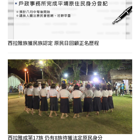
西拉雅族獲民族認定 原民日回顧正名歷程
西拉雅成第17族 仍有8族待獲法定原民身分