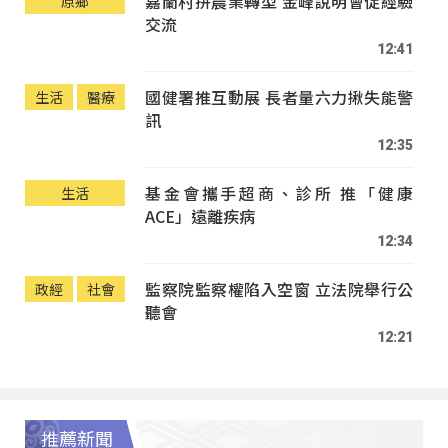
嘉蘭村拚農業轉型 金峰說明會促經驗
原鄉
交流
12:41
國健署推互動展 長者量六力揪失能警
生活
醫療
訊
12:35
基金會攜手超商、診所 推「健康
生活
ACE」遠離疾病
12:34
監察院監察權陷入空窗 立法院舉行公
政經
社會
聽會
12:21
推薦新聞