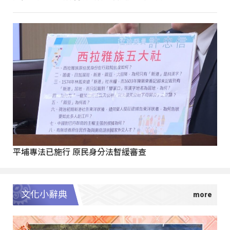
平埔專法已施行 原民身分法暫緩審查
文化小辭典