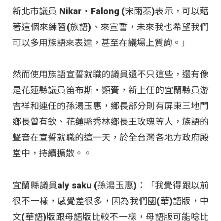
新北市議員 Nikar‧Falong (宋雨蓁)表示，可以藉
著這個來練習(族語)、來宣誓，未來我也希望我們
可以多用族語來表達，甚至在議場上質詢。」
然而使用族語宣誓就職的議員還不只這些，還有像
是花蓮縣議員笛布斯‧顗賚，新上任的宜蘭縣員游
吉祥和連任的孫湯玉惠，鄉長部分則有屏東三地門
鄉長曾有欽、花蓮縣秀林鄉長王玫瑰等人，族語的
聲音在宣誓就職的這一天，於全台灣各地方政府殿
堂中，持續擴散。。
宜蘭縣議員aly saku (孫湯玉惠)：「我覺得跟以前
很不一樣，感覺差很多，因為我們國(華)語版，中
文(華語)版跟母語版比較不一樣，母語版可能唸比