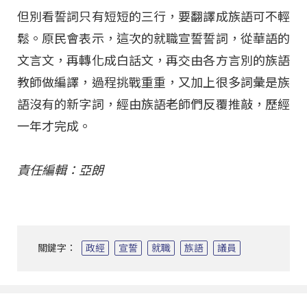
但別看誓詞只有短短的三行，要翻譯成族語可不輕
鬆。原民會表示，這次的就職宣誓誓詞，從華語的
文言文，再轉化成白話文，再交由各方言別的族語
教師做編譯，過程挑戰重重，又加上很多詞彙是族
語沒有的新字詞，經由族語老師們反覆推敲，歷經
一年才完成。
責任編輯：亞朗
關鍵字：
政經
宣誓
就職
族語
議員