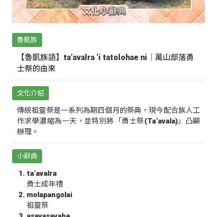
魯凱族
【魯凱族語】ta‘avalra ‘i tatolohae ni｜萬山部落勇
士祭的由來
文化介紹
傳統祖靈祭是一系列為期四個月的祭典，現今配合族人工
作求學濃縮為一天，並特別將「勇士祭(Ta‘avala)」凸顯
辦理。
小辭典
ta‘avalra
勇士成年禮
molapangolai
祖靈祭
asavasavahe