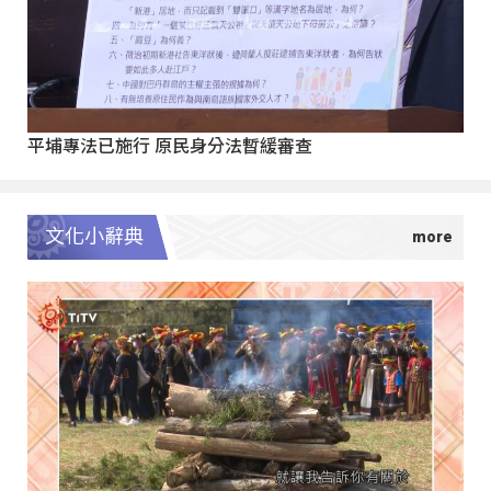
平埔專法已施行 原民身分法暫緩審查
文化小辭典