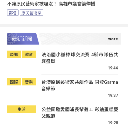
不讓原民藝術家被埋沒！ 高雄市議會籲伸援
都會
原民藝術家
最新新聞
法治國小辦棒球交流賽 4縣市隊伍共
原鄉
體育
襄盛舉
19:44
台澳原民藝術家共創作品 同登Garma
國際
音樂
音樂節
19:37
公益團邀愛國浦長輩義工 彩繪蛋糕慶
生活
父親節
19:28