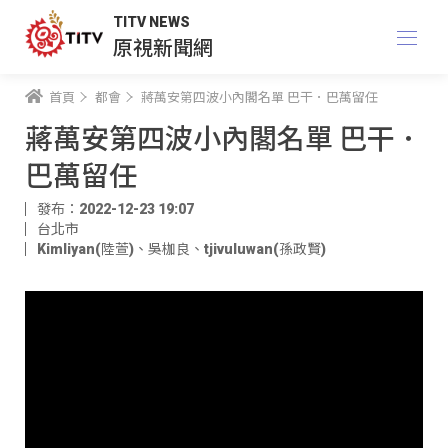
TITV NEWS
原視新聞網
首頁
都會
蔣萬安第四波小內閣名單 巴干．巴萬留任
蔣萬安第四波小內閣名單 巴干．
巴萬留任
發布：2022-12-23 19:07
台北市
Kimliyan(陸萱)
、
吳枷良
、
tjivuluwan(孫政賢)