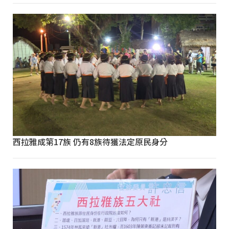
西拉雅成第17族 仍有8族待獲法定原民身分