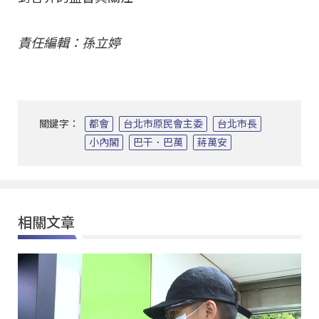
責任編輯：孫立婷
關鍵字：
都會
台北市原民會主委
台北市長
小內閣
巴干．巴萬
蔣萬安
相關文章