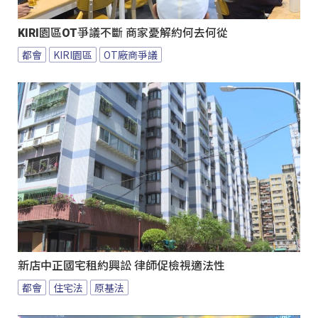
KIRI園區OT爭議不斷 商家憂解約何去何從
都會
KIRI園區
OT廠商爭議
新店中正國宅租約興訟 律師促檢視適法性
都會
住宅法
原基法