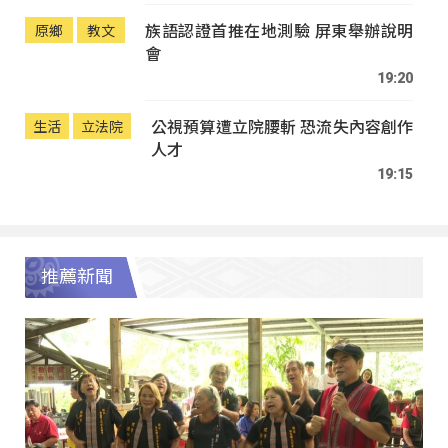
族語認證首推在地測驗 屏東舉辦說明
原鄉
教文
會
19:20
公視預算遭立院腰斬 恐流失內容創作
生活
立法院
人才
19:15
推薦新聞