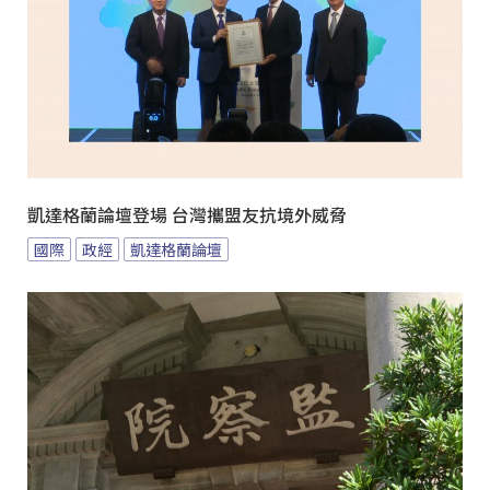
凱達格蘭論壇登場 台灣攜盟友抗境外威脅
國際
政經
凱達格蘭論壇