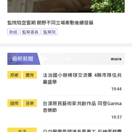
監院陷空窗期 朝野不同立場牽動後續發展
政經
監察委員
監察院
最新新聞
法治國小辦棒球交流賽 4縣市隊伍共
原鄉
體育
襄盛舉
19:44
台澳原民藝術家共創作品 同登Garma
國際
音樂
音樂節
19:37
公益團邀愛國浦長輩義工 彩繪蛋糕慶
生活