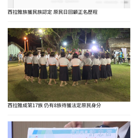
西拉雅族獲民族認定 原民日回顧正名歷程
西拉雅成第17族 仍有8族待獲法定原民身分