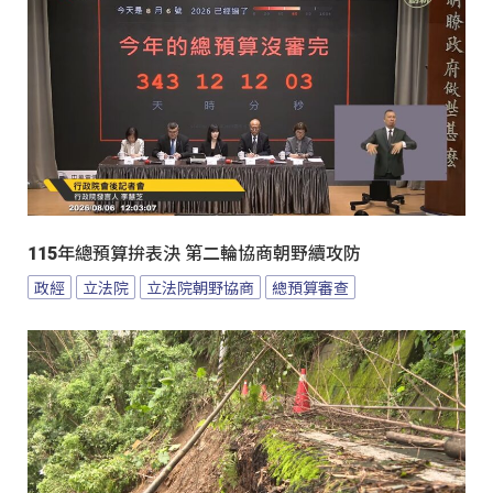
115年總預算拚表決 第二輪協商朝野續攻防
政經
立法院
立法院朝野協商
總預算審查