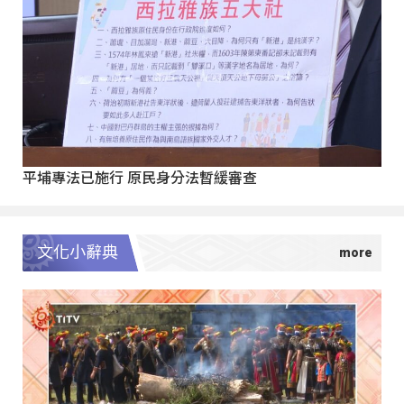
平埔專法已施行 原民身分法暫緩審查
文化小辭典