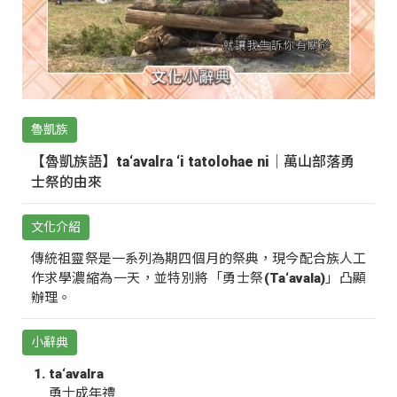
魯凱族
【魯凱族語】ta‘avalra ‘i tatolohae ni｜萬山部落勇
士祭的由來
文化介紹
傳統祖靈祭是一系列為期四個月的祭典，現今配合族人工
作求學濃縮為一天，並特別將「勇士祭(Ta‘avala)」凸顯
辦理。
小辭典
ta‘avalra
勇士成年禮