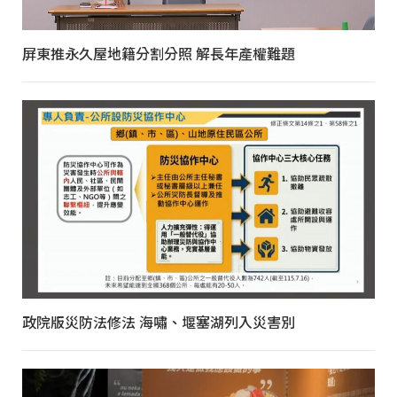
屏東推永久屋地籍分割分照 解長年產權難題
政院版災防法修法 海嘯、堰塞湖列入災害別