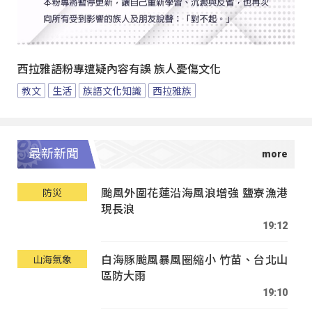
西拉雅語粉專遭疑內容有誤 族人憂傷文化
教文
生活
族語文化知識
西拉雅族
最新新聞
颱風外圍花蓮沿海風浪增強 鹽寮漁港
防災
現長浪
19:12
白海豚颱風暴風圈縮小 竹苗、台北山
山海氣象
區防大雨
19:10