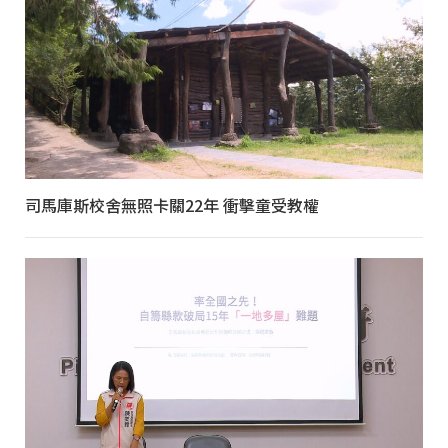
司馬庫斯校舍無照卡關22年 衝擊童受教權