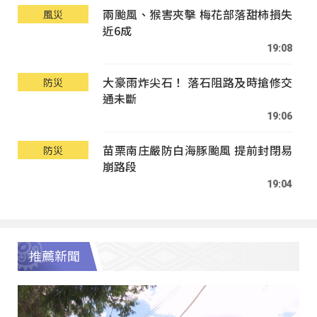
兩颱風、猴害夾擊 梅花部落甜柿損失
風災
近6成
19:08
大豪雨炸尖石！ 落石阻路及時搶修交
防災
通未斷
19:06
苗栗南庄嚴防白海豚颱風 提前封閉易
防災
崩路段
19:04
推薦新聞