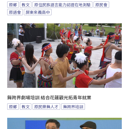
原鄉
教文
原住民族語言能力認證在地測驗
原民會
原語會
屏東來義高中
舞跨界劇場培訓 結合花蓮觀光拓青年就業
原鄉
教文
原民樂舞人才
舞跨界培訓