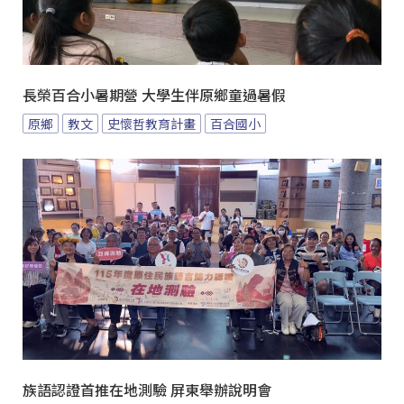
長榮百合小暑期營 大學生伴原鄉童過暑假
原鄉
教文
史懷哲教育計畫
百合國小
族語認證首推在地測驗 屏東舉辦說明會