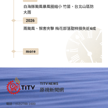
白海豚颱風暴風圈縮小 竹苗、台北山區防
大雨
2026
兩颱風、猴害夾擊 梅花部落甜柿損失近6成
more
TITV NEWS
原視新聞網
電話：(02)2788-1600