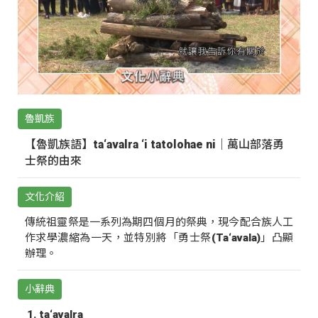
魯凱族
【魯凱族語】ta‘avalra ‘i tatolohae ni｜萬山部落勇
士祭的由來
文化介紹
傳統祖靈祭是一系列為期四個月的祭典，現今配合族人工
作求學濃縮為一天，並特別將「勇士祭(Ta‘avala)」凸顯
辦理。
小辭典
ta‘avalra