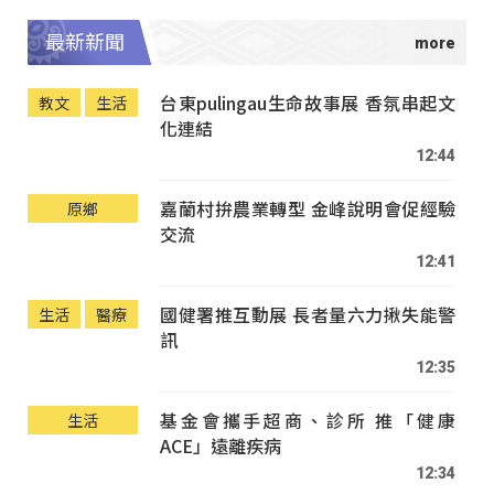
最新新聞
台東pulingau生命故事展 香氛串起文
教文
生活
化連結
12:44
嘉蘭村拚農業轉型 金峰說明會促經驗
原鄉
交流
12:41
國健署推互動展 長者量六力揪失能警
生活
醫療
訊
12:35
基金會攜手超商、診所 推「健康
生活
ACE」遠離疾病
12:34