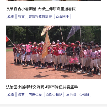
長榮百合小暑期營 大學生伴原鄉童過暑假
原鄉
教文
史懷哲教育計畫
百合國小
法治國小辦棒球交流賽 4縣市隊伍共襄盛舉
原鄉
體育
南投仁愛
原鄉少棒隊
法治國小少棒隊