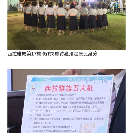
西拉雅成第17族 仍有8族待獲法定原民身分