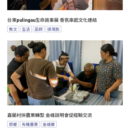
台東pulingau生命故事展 香氛串起文化連結
教文
生活
巫師
排灣族
嘉蘭村拚農業轉型 金峰說明會促經驗交流
原鄉
有機農業
金峰鄉