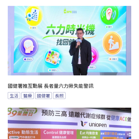
國健署推互動展 長者量六力揪失能警訊
生活
醫療
國健署
長照