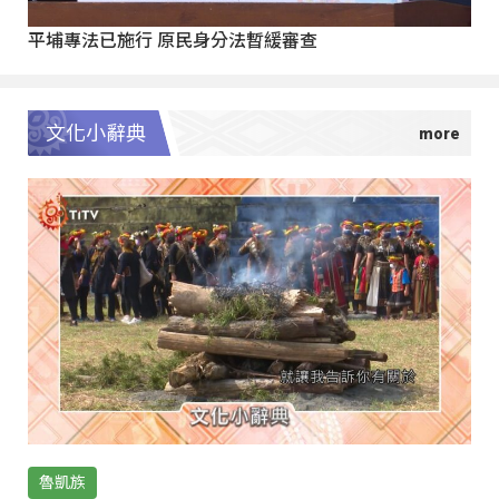
平埔專法已施行 原民身分法暫緩審查
文化小辭典
魯凱族