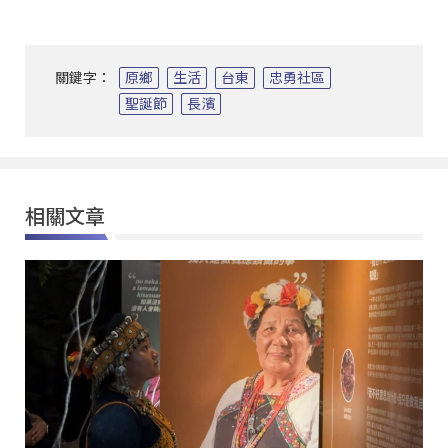
關鍵字：
原鄉
生活
台東
忠勇社區
聖誕節
長濱
相關文章