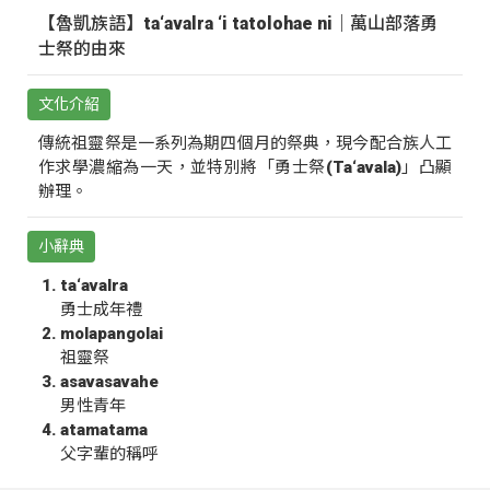
【魯凱族語】ta‘avalra ‘i tatolohae ni｜萬山部落勇
士祭的由來
文化介紹
傳統祖靈祭是一系列為期四個月的祭典，現今配合族人工
作求學濃縮為一天，並特別將「勇士祭(Ta‘avala)」凸顯
辦理。
小辭典
ta‘avalra
勇士成年禮
molapangolai
祖靈祭
asavasavahe
男性青年
atamatama
父字輩的稱呼