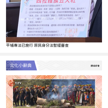
平埔專法已施行 原民身分法暫緩審查
文化小辭典