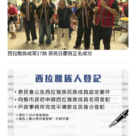
西拉雅族成第17族 原民日慶賀正名成功