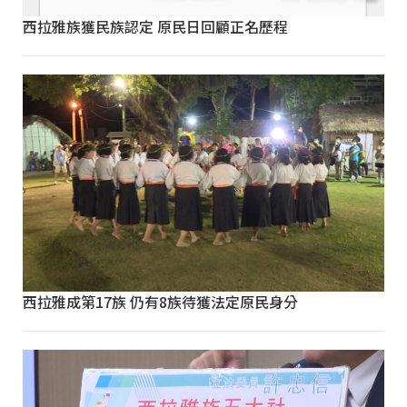
西拉雅族獲民族認定 原民日回顧正名歷程
西拉雅成第17族 仍有8族待獲法定原民身分