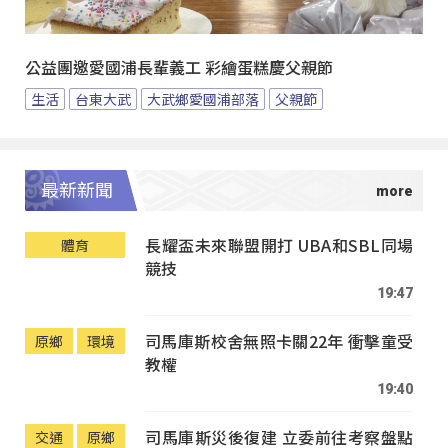
公益團邀愛國浦長輩義工 彩繪蛋糕慶父親節
生活
台東大武
大武鄉愛國浦部落
父親節
最新新聞
長耀盃未來聯盟開打 UBA和SBL同場
體育
競技
19:47
司馬庫斯校舍無照卡關22年 衝擊童受
原鄉
環境
教權
19:40
司馬庫斯災後復建 立委前往考察盤點
交通
原鄉