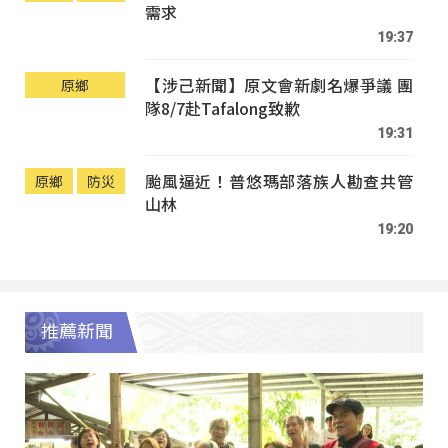
需求
19:37
【涉己新聞】原文會新劇名爆爭議 團
原鄉
隊8/7赴Tafalong致歉
19:31
颱風逼近！普悠瑪部落族人勘查共管
原鄉
防災
山林
19:20
推薦新聞