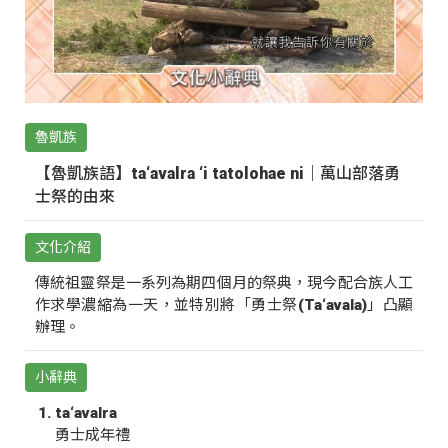
魯凱族
【魯凱族語】ta‘avalra ‘i tatolohae ni｜萬山部落勇
士祭的由來
文化介紹
傳統祖靈祭是一系列為期四個月的祭典，現今配合族人工
作求學濃縮為一天，並特別將「勇士祭(Ta‘avala)」凸顯
辦理。
小辭典
ta‘avalra
勇士成年禮