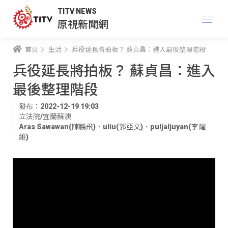
TITV NEWS
原視新聞網
首頁
生活
兵役延長將拍板？ 蘇貞昌：進入最後整理階段
兵役延長將拍板？ 蘇貞昌：進入
最後整理階段
發布：2022-12-19 19:03
立法院/宜蘭蘇澳
Aras Sawawan(陳鵬飛)
、
uliu(郭亞文)
、
puljaljuyan(李耀
維)