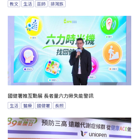
教文
生活
巫師
排灣族
國健署推互動展 長者量六力揪失能警訊
生活
醫療
國健署
長照