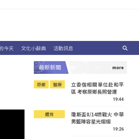
的今天
文化小辭典
活動訊息
最新新聞
立委偕相關單位赴和平
原鄉
醫療
區 考察原鄉長照營運
19:44
瓊斯盃8/14燃戰火 中華
體育
男籃陣容星光熠熠
19:26