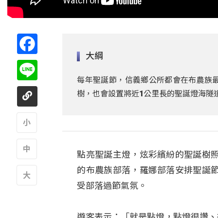
Facebook
大綱
Line
每年聖誕節，信義鄉公所都會在布農族最
樹，也會設置將近1公里長的聖誕燈海隧
A
點亮聖誕主燈，炫彩繽紛的聖誕樹
A
的布農族部落，羅娜部落安排聖誕
受部落過節氣氛。
A
遊客表示：「就是點燈，點燈很讚、