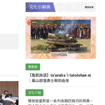
文化小辭典
魯凱族
【魯凱族語】ta‘avalra ‘i tatolohae ni
｜萬山部落勇士祭的由來
文化介紹
傳統祖靈祭是一系列為期四個月的祭典，