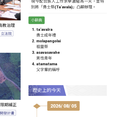
現今配合族人工作求學濃縮為一天，並特
別將「勇士祭(Ta‘avala)」凸顯辦理。
小辭典
高教治理
ta‘avalra
立法院
勇士成年禮
molapangolai
祖靈祭
asavasavahe
男性青年
atamatama
父字輩的稱呼
歷史上的今天
過限期補正
2026/ 08/ 05
開發計畫