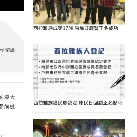
西拉雅族成第17族 原民日慶賀正名成功
巨型聖誕
國最大
西拉雅族獲民族認定 原民日回顧正名歷程
提前感
。」