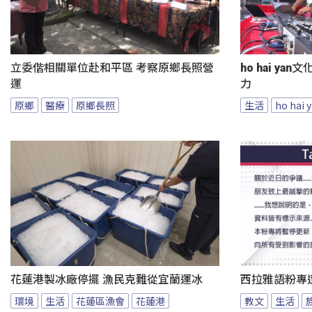
立委偕相關單位赴和平區 考察原鄉長照營
ho hai y
運
力
原鄉
醫療
原鄉長照
生活
ho hai
花蓮港製冰廠停擺 漁民克難從宜蘭運冰
西拉雅語粉專
環境
生活
花蓮區漁會
花蓮港
教文
生活