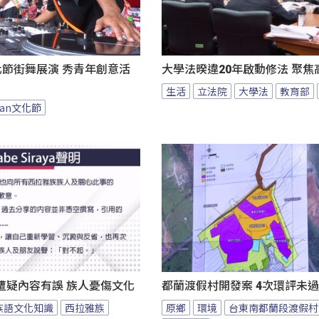
an文化節街舞展演 秀青年創意活
大學法暌違20年啟動修法 聚焦
生活
立法院
大學法
教育部
 yan文化節
遭疑內容有誤 族人憂傷文化
都蘭渡假村開發案 4次環評未
族語文化知識
西拉雅族
原鄉
環境
台東南都蘭段渡假村