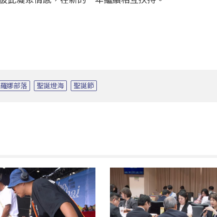
羅娜部落
聖誕燈海
聖誕節