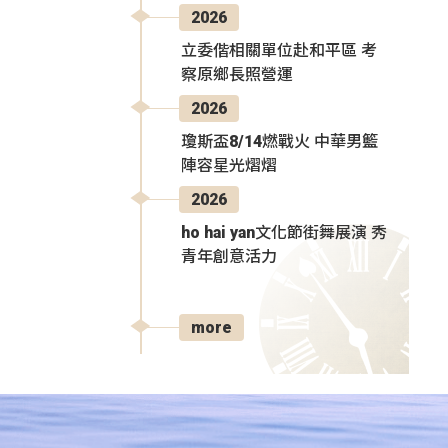
2026
立委偕相關單位赴和平區 考
察原鄉長照營運
2026
瓊斯盃8/14燃戰火 中華男籃
陣容星光熠熠
2026
ho hai yan文化節街舞展演 秀
青年創意活力
more