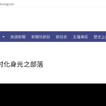
Instagram
族語新聞
新聞性節目
節目表
主播專區
歷史上
村化身光之部落