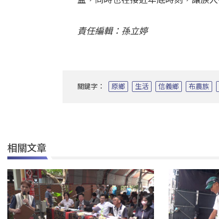
責任編輯：孫立婷
關鍵字：
原鄉
生活
信義鄉
布農族
相關文章