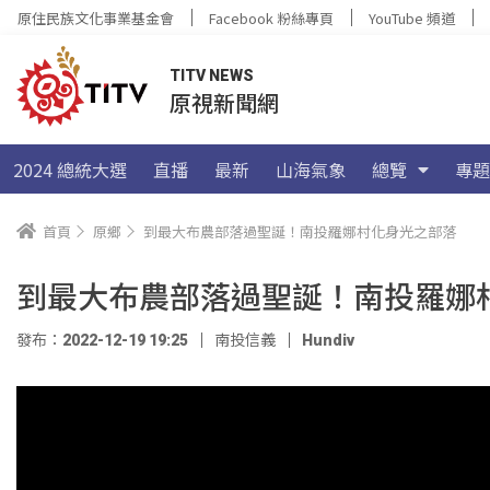
原住民族文化事業基金會
Facebook 粉絲專頁
YouTube 頻道
TITV NEWS
原視新聞網
2024 總統大選
直播
最新
山海氣象
總覽
專題
首頁
原鄉
到最大布農部落過聖誕！南投羅娜村化身光之部落
到最大布農部落過聖誕！南投羅娜
發布：2022-12-19 19:25
南投信義
Hundiv