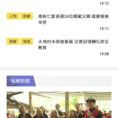
19:13
南投仁愛表揚16位模範父親 感謝爸爸
人物
原鄉
辛勞
19:11
大鳥村水保故事展 災害記憶轉化防災
原鄉
環境
教育
19:08
推薦新聞