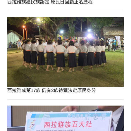
西拉雅族獲民族認定 原民日回顧正名歷程
西拉雅成第17族 仍有8族待獲法定原民身分