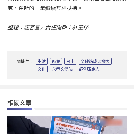
感，在新的一年繼續互相扶持。
整理：施容亘／責任編輯：林芷伃
關鍵字：
生活
都會
台中
文健站成果發表
文化
永春文健站
都會區族人
相關文章