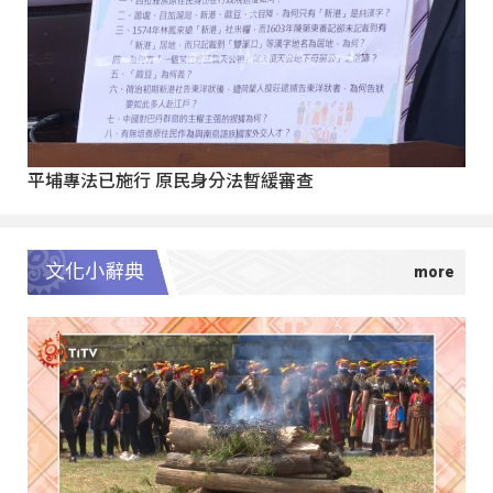
平埔專法已施行 原民身分法暫緩審查
文化小辭典