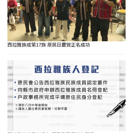
西拉雅族成第17族 原民日慶賀正名成功