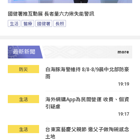
國健署推互動展 長者量六力揪失能警訊
生活
醫療
國健署
長照
最新新聞
白海豚海警維持 8/8-8/9晨中北部防豪
防災
雨
19:19
海外網購App為民間營運 收費、個資
生活
引疑慮
19:17
台東窯藝慶父親節 邀父子做陶碗感念
生活
土地