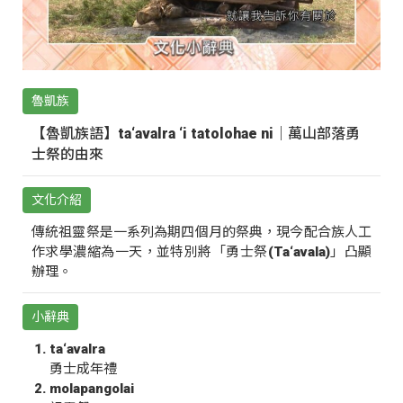
魯凱族
【魯凱族語】ta‘avalra ‘i tatolohae ni｜萬山部落勇
士祭的由來
文化介紹
傳統祖靈祭是一系列為期四個月的祭典，現今配合族人工
作求學濃縮為一天，並特別將「勇士祭(Ta‘avala)」凸顯
辦理。
小辭典
ta‘avalra
勇士成年禮
molapangolai