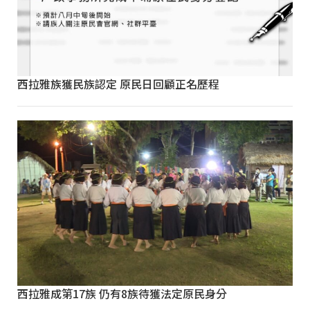
西拉雅族獲民族認定 原民日回顧正名歷程
西拉雅成第17族 仍有8族待獲法定原民身分