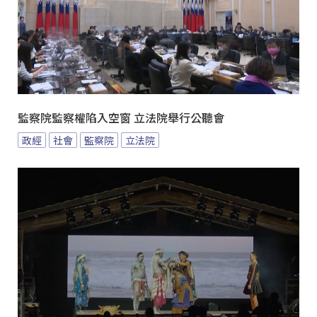
監察院監察權陷入空窗 立法院舉行公聽會
政經
社會
監察院
立法院