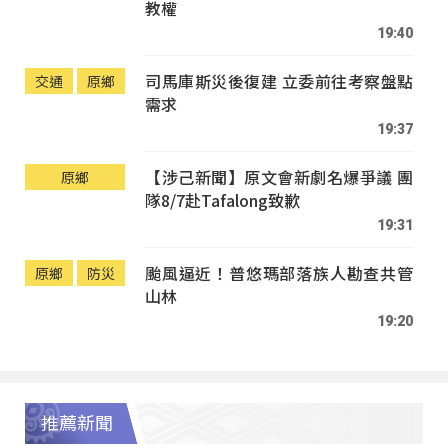
教權
19:40
司馬庫斯災後復建 立委前往考察盤點
交通
原鄉
需求
19:37
【涉己新聞】原文會新劇名爆爭議 團
原鄉
隊8/7赴Tafalong致歉
19:31
颱風逼近！普悠瑪部落族人勘查共管
原鄉
防災
山林
19:20
推薦新聞