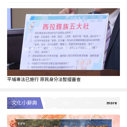
平埔專法已施行 原民身分法暫緩審查
文化小辭典