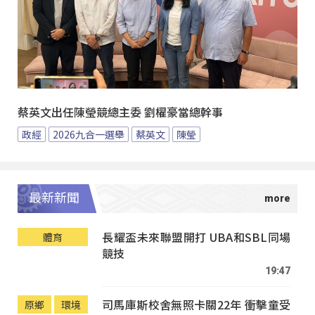
蔡英文出任陳瑩競總主委 劉櫂豪當總幹事
政經
2026九合一選舉
蔡英文
陳瑩
最新新聞
長耀盃未來聯盟開打 UBA和SBL同場
體育
競技
19:47
司馬庫斯校舍無照卡關22年 衝擊童受
原鄉
環境