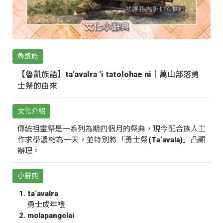
魯凱族
【魯凱族語】ta‘avalra ‘i tatolohae ni｜萬山部落勇
士祭的由來
文化介紹
傳統祖靈祭是一系列為期四個月的祭典，現今配合族人工
作求學濃縮為一天，並特別將「勇士祭(Ta‘avala)」凸顯
辦理。
小辭典
ta‘avalra
勇士成年禮
molapangolai