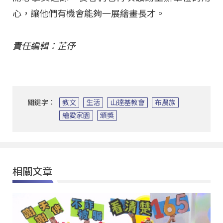
心，讓他們有機會能夠一展繪畫長才。
責任編輯：芷伃
關鍵字：
教文
生活
山達基教會
布農族
繪愛家園
頒獎
相關文章