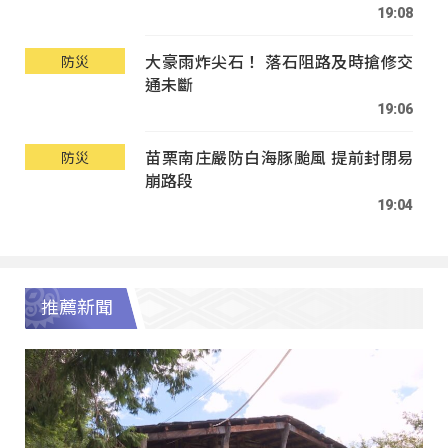
19:08
大豪雨炸尖石！ 落石阻路及時搶修交
防災
通未斷
19:06
苗栗南庄嚴防白海豚颱風 提前封閉易
防災
崩路段
19:04
推薦新聞