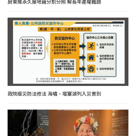
屏東推永久屋地籍分割分照 解長年產權難題
政院版災防法修法 海嘯、堰塞湖列入災害別