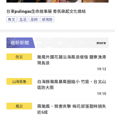
台東pulingau生命故事展 香氛串起文化連結
教文
生活
巫師
排灣族
最新新聞
颱風外圍花蓮沿海風浪增強 鹽寮漁港
防災
現長浪
19:12
白海豚颱風暴風圈縮小 竹苗、台北山
山海氣象
區防大雨
19:10
兩颱風、猴害夾擊 梅花部落甜柿損失
風災
近6成