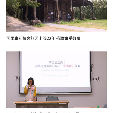
司馬庫斯校舍無照卡關22年 衝擊童受教權