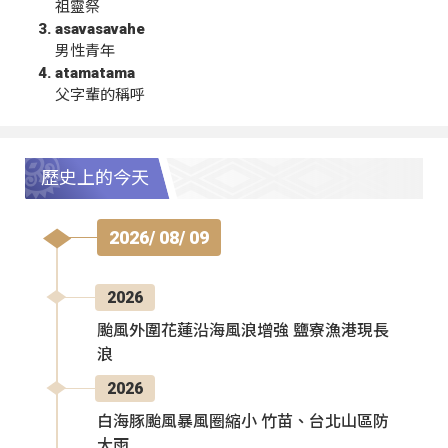
祖靈祭
asavasavahe
男性青年
atamatama
父字輩的稱呼
歷史上的今天
2026/ 08/ 09
2026
颱風外圍花蓮沿海風浪增強 鹽寮漁港現長
浪
2026
白海豚颱風暴風圈縮小 竹苗、台北山區防
大雨