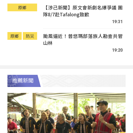
【涉己新聞】原文會新劇名爆爭議 團
原鄉
隊8/7赴Tafalong致歉
19:31
颱風逼近！普悠瑪部落族人勘查共管
原鄉
防災
山林
19:20
推薦新聞