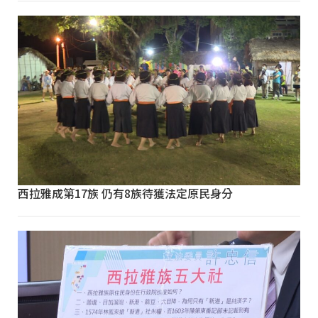
西拉雅成第17族 仍有8族待獲法定原民身分