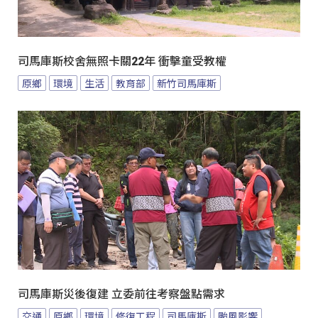
司馬庫斯校舍無照卡關22年 衝擊童受教權
原鄉
環境
生活
教育部
新竹司馬庫斯
司馬庫斯災後復建 立委前往考察盤點需求
交通
原鄉
環境
修復工程
司馬庫斯
颱風影響