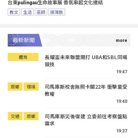
台東pulingau生命故事展 香氛串起文化連結
教文
生活
巫師
排灣族
最新新聞
長耀盃未來聯盟開打 UBA和SBL同場
體育
競技
19:47
司馬庫斯校舍無照卡關22年 衝擊童受
原鄉
環境
教權
19:40
司馬庫斯災後復建 立委前往考察盤點
交通
原鄉
需求
19:37