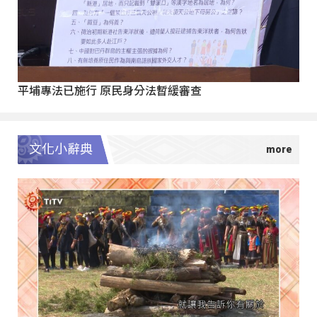
平埔專法已施行 原民身分法暫緩審查
文化小辭典