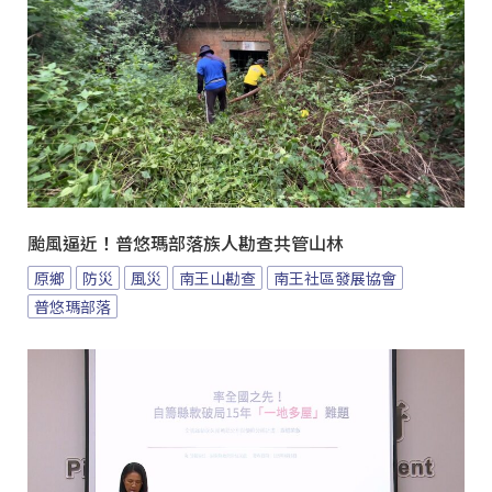
颱風逼近！普悠瑪部落族人勘查共管山林
原鄉
防災
風災
南王山勘查
南王社區發展協會
普悠瑪部落