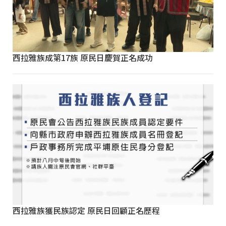
西拉雅族成第17族 原民日慶賀正名成功
西拉雅族獲民族認定 原民日回顧正名歷程