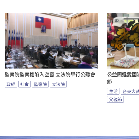
監察院監察權陷入空窗 立法院舉行公聽會
公益團邀愛國
節
政經
社會
監察院
立法院
生活
台東大
父親節