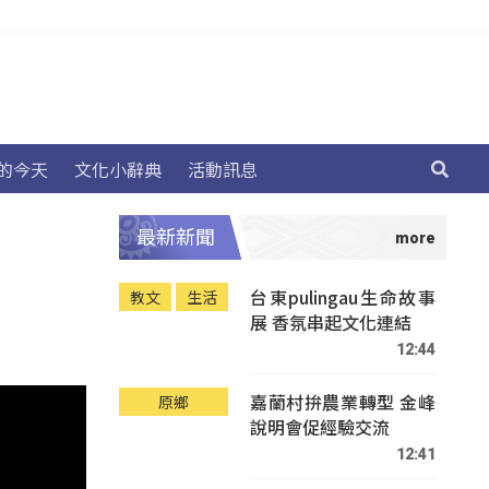
的今天
文化小辭典
活動訊息
最新新聞
台東pulingau生命故事
教文
生活
展 香氛串起文化連結
12:44
嘉蘭村拚農業轉型 金峰
原鄉
說明會促經驗交流
12:41