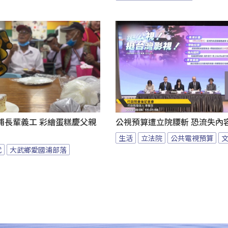
浦長輩義工 彩繪蛋糕慶父親
公視預算遭立院腰斬 恐流失內
生活
立法院
公共電視預算
武
大武鄉愛國浦部落