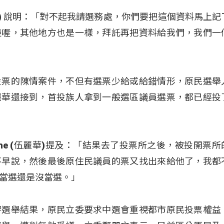
(鄭天財) 說明：「對不起我請選務處，你們要把這個資料馬上
邊喔，其他地方也是一樣，拜託再把資料給我們，我們一
投票的陳情案件，不但有選票少給或給錯情形，原民選舉
麗華還接到，首投族人拿到一般選區議員選票，都已經投
ovecahe (伍麗華)提及：「結果去了投票所之後，被投開票
不早說，然後最後原住民議員的票又找出來給他了，我都
當選還是沒當選。」
響選舉結果，原民立委要求中選會重視都市原民投票權益