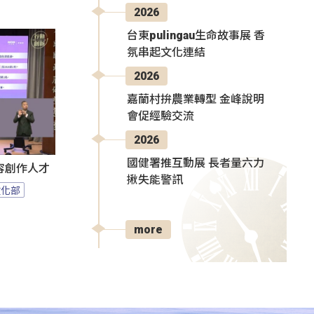
2026
台東pulingau生命故事展 香
氛串起文化連結
2026
嘉蘭村拚農業轉型 金峰說明
會促經驗交流
2026
國健署推互動展 長者量六力
容創作人才
揪失能警訊
文化部
more