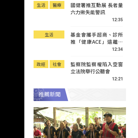
國健署推互動展 長者量
生活
醫療
六力揪失能警訊
12:35
基金會攜手超商、診所
生活
推「健康ACE」遠離疾
病
12:34
監察院監察權陷入空窗
政經
社會
立法院舉行公聽會
12:21
推薦新聞