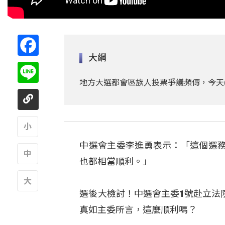
Facebook
大綱
Line
地方大選都會區族人投票爭議頻傳，今天
中選會主委李進勇表示：「這個選
A
也都相當順利。」
A
選後大檢討！中選會主委1號赴立法
A
真如主委所言，這麼順利嗎？