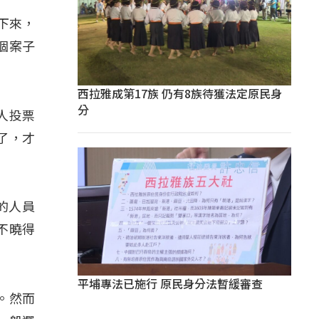
記下來，
個案子
西拉雅成第17族 仍有8族待獲法定原民身
分
人投票
了，才
所的人員
不曉得
平埔專法已施行 原民身分法暫緩審查
。然而