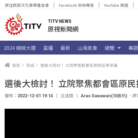
原住民族文化事業基金會
Facebook 粉絲專頁
YouTube 頻道
TITV NEWS
原視新聞網
2024 總統大選
直播
最新
山海氣象
總覽
專題
首頁
政經
選後大檢討！ 立院聚焦都會區原民投票爭議
選後大檢討！ 立院聚焦都會區原民
發布：2022-12-01 19:14
立法院
Aras Sawawan(陳鵬飛)
、
許