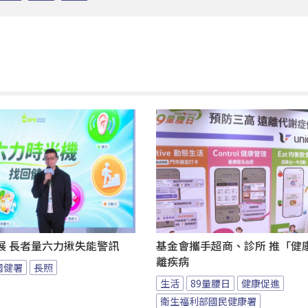
展 長者量六力揪失能警訊
基金會攜手超商、診所 推「健康
離疾病
國健署
長照
生活
89量腰日
健康促進
衛生福利部國民健康署