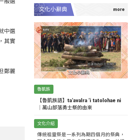
一般選
文化小辭典
就中選
，其實
但鄭麗
魯凱族
【魯凱族語】ta‘avalra ‘i tatolohae ni
｜萬山部落勇士祭的由來
文化介紹
傳統祖靈祭是一系列為期四個月的祭典，