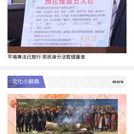
平埔專法已施行 原民身分法暫緩審查
文化小辭典