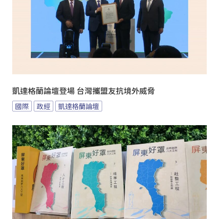
凱達格蘭論壇登場 台灣攜盟友抗境外威脅
國際
政經
凱達格蘭論壇