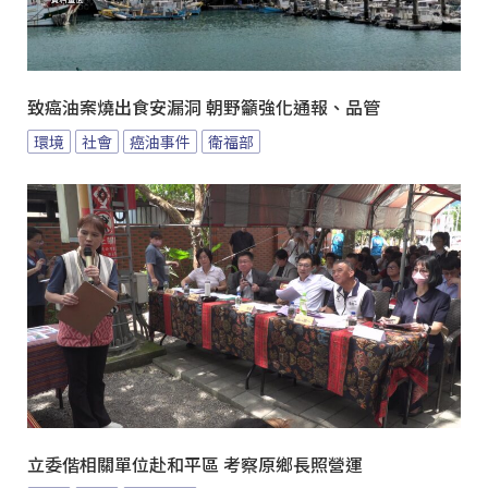
致癌油案燒出食安漏洞 朝野籲強化通報、品管
環境
社會
癌油事件
衛福部
立委偕相關單位赴和平區 考察原鄉長照營運