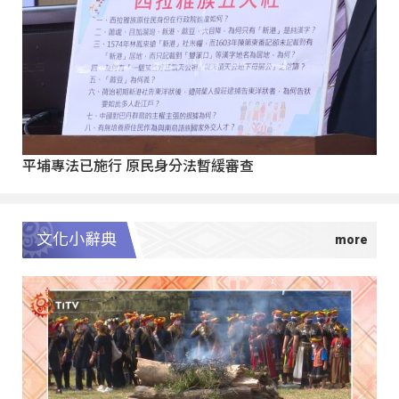
平埔專法已施行 原民身分法暫緩審查
文化小辭典