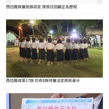
西拉雅族獲民族認定 原民日回顧正名歷程
西拉雅成第17族 仍有8族待獲法定原民身分