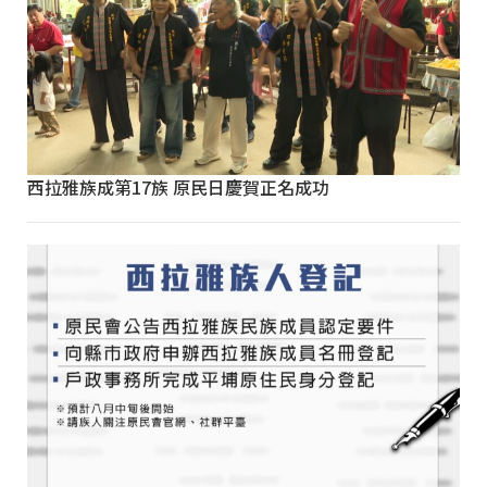
西拉雅族成第17族 原民日慶賀正名成功