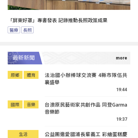
「屏東好罩」專書發表 記錄推動長照政策成果
醫療
長照
最新新聞
法治國小辦棒球交流賽 4縣市隊伍共
原鄉
體育
襄盛舉
19:44
台澳原民藝術家共創作品 同登Garma
國際
音樂
音樂節
19:37
公益團邀愛國浦長輩義工 彩繪蛋糕慶
生活