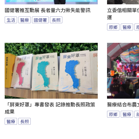
國健署推互動展 長者量六力揪失能警訊
立委偕相關單
運
生活
醫療
國健署
長照
原鄉
醫療
「屏東好罩」專書發表 記錄推動長照政策
醫療結合布農
成果
原鄉
醫療
醫療
長照