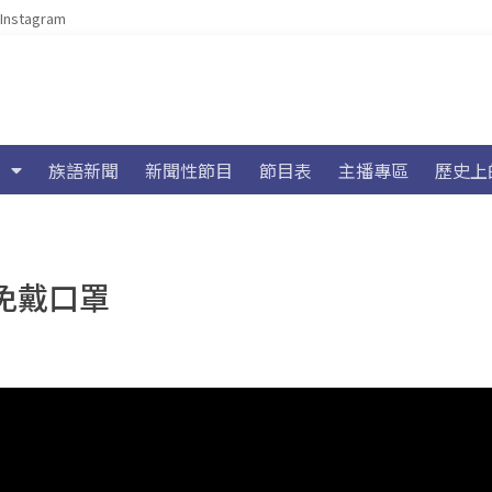
Instagram
族語新聞
新聞性節目
節目表
主播專區
歷史上
外免戴口罩