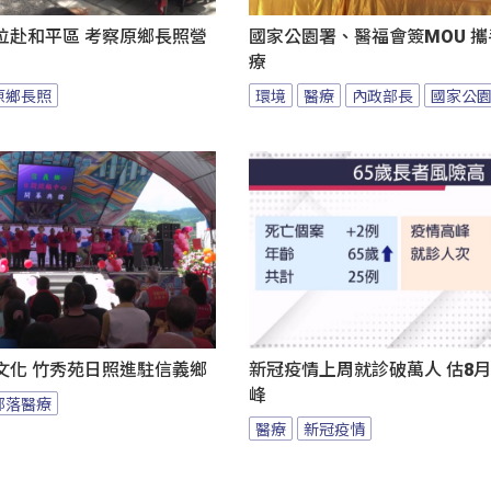
位赴和平區 考察原鄉長照營
國家公園署、醫福會簽MOU 
療
原鄉長照
環境
醫療
內政部長
國家公
文化 竹秀苑日照進駐信義鄉
新冠疫情上周就診破萬人 估8
峰
部落醫療
醫療
新冠疫情