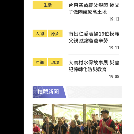
台東窯藝慶父親節 邀父
生活
子做陶碗感念土地
19:13
南投仁愛表揚16位模範
人物
原鄉
父親 感謝爸爸辛勞
19:11
大鳥村水保故事展 災害
原鄉
環境
記憶轉化防災教育
19:08
推薦新聞