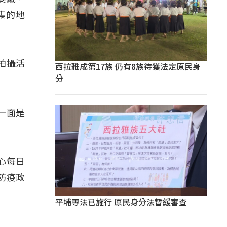
集的地
拍攝活
西拉雅成第17族 仍有8族待獲法定原民身
分
一面是
心每日
防疫政
平埔專法已施行 原民身分法暫緩審查