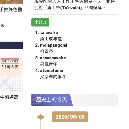
現今配合族人工作求學濃縮為一天，並特
別將「勇士祭(Ta‘avala)」凸顯辦理。
攜手推綠色醫
小辭典
園署
ta‘avalra
勇士成年禮
molapangolai
祖靈祭
asavasavahe
男性青年
atamatama
父字輩的稱呼
月中旬達高
歷史上的今天
2026/ 08/ 08