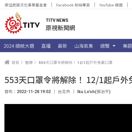
原住民族文化事業基金會
Facebook 粉絲專頁
YouTube 頻道
TITV NEWS
原視新聞網
2024 總統大選
直播
最新
山海氣象
總覽
專題
首頁
醫療
553天口罩令將解除！ 12/1起戶外免戴口罩
553天口罩令將解除！ 12/1起戶
發布：2022-11-28 19:02
台北市
Iku Lo'oh(張治平)