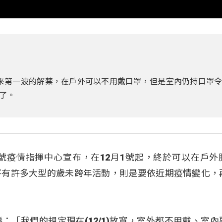
日臨來第一波的解禁，在戶外可以不用戴口罩，但是室內仍持口罩
了。
號疫情指揮中心宣布，在12月1號起，終於可以在戶外
將有許多大型的歲未跨年活動，則是要依近期疫情變化，
：「我們的規定現在(12/1)放寬，室外都不用戴、室內