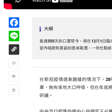
Facebook
大綱
Line
長達555天的口罩禁令，將在12月1
室內唱歌和喜宴的逐桌敬酒，一併也鬆綁
A
在新冠疫情逐漸趨緩的情況下，28
A
罩，無拘束地大口呼吸，但在年底
研議。
A
中央流行疫情指揮中心指揮官王必勝