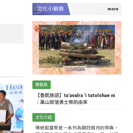
文化小辭典
魯凱族
【魯凱族語】ta‘avalra ‘i tatolohae ni
｜萬山部落勇士祭的由來
文化介紹
傳統祖靈祭是一系列為期四個月的祭典，