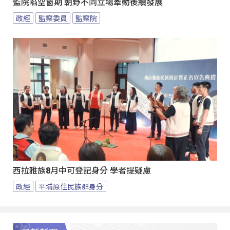
監院陷空窗期 朝野不同立場牽動後續發展
政經
監察委員
監察院
西拉雅族8月中可登記身分 學者提疑慮
政經
平埔原住民族群身分