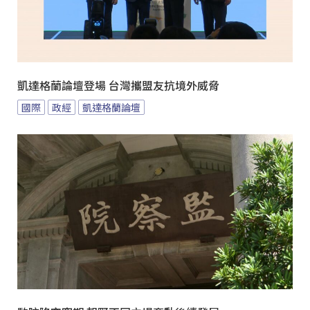
凱達格蘭論壇登場 台灣攜盟友抗境外威脅
國際
政經
凱達格蘭論壇