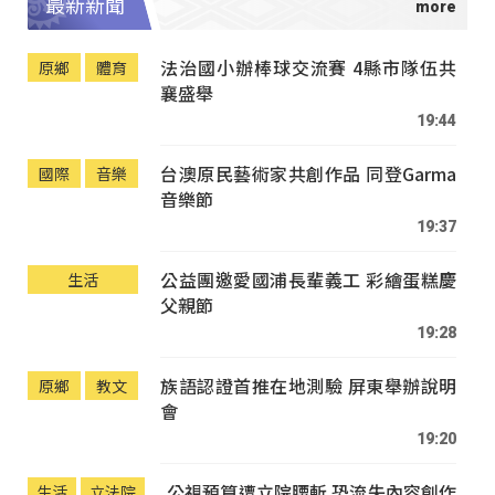
最新新聞
法治國小辦棒球交流賽 4縣市隊伍共
原鄉
體育
襄盛舉
19:44
台澳原民藝術家共創作品 同登Garma
國際
音樂
音樂節
19:37
公益團邀愛國浦長輩義工 彩繪蛋糕慶
生活
父親節
19:28
族語認證首推在地測驗 屏東舉辦說明
原鄉
教文
會
19:20
公視預算遭立院腰斬 恐流失內容創作
生活
立法院