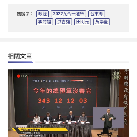
關鍵字：
政經
2022九合一選舉
台東縣
李芳媚
洪吉雄
田明元
黃學臺
相關文章