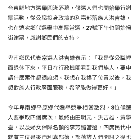
台東縣地方選舉圓滿落幕，候選人們也開始舉行謝
票活動，從公職投身政壇的利嘉部落族人洪吉雄，
也在這次鄉代選舉中高票當選，27號下午也開始掃
街謝票，感謝鄉民們的支持。
卑南鄉民代表當選人洪吉雄表示：「我是從公職裡
面退休下來，平日在行政機關看到我們族人，要申
請什麼案件都很麻煩。我想在我換了位置以後，我
想對族人行政層面服務，希望能做得更好。」
今年卑南鄉平原鄉代選舉競爭相當激烈，8位候選
人要爭取四個席次，最終由田明元、洪吉雄、黃學
臺，以及婦女保障名額的李芳媚當選，四席民代中
就有三位是來自利嘉部落，部落族人們聞訊之後也