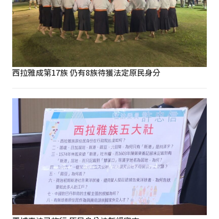
西拉雅成第17族 仍有8族待獲法定原民身分