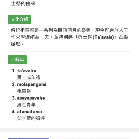
士祭的由來
文化介紹
傳統祖靈祭是一系列為期四個月的祭典，現今配合族人工
作求學濃縮為一天，並特別將「勇士祭(Ta‘avala)」凸顯
辦理。
小辭典
ta‘avalra
勇士成年禮
molapangolai
祖靈祭
asavasavahe
男性青年
atamatama
父字輩的稱呼