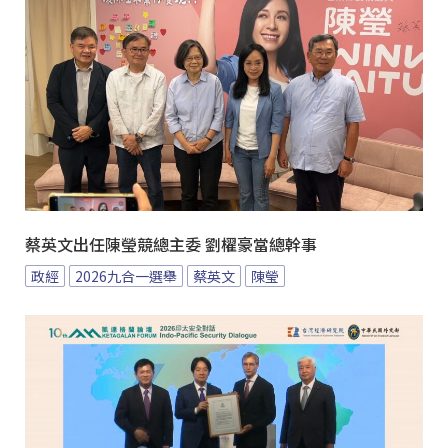
蔡英文出任陳瑩競總主委 劉櫂豪當總幹事
政經
2026九合一選舉
蔡英文
陳瑩