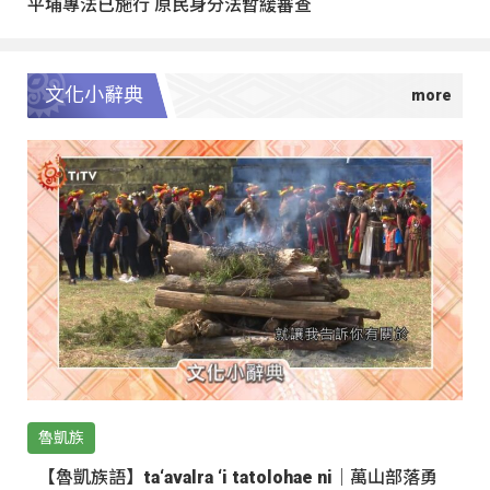
平埔專法已施行 原民身分法暫緩審查
文化小辭典
魯凱族
【魯凱族語】ta‘avalra ‘i tatolohae ni｜萬山部落勇