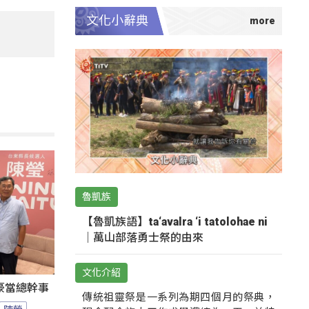
文化小辭典
魯凱族
【魯凱族語】ta‘avalra ‘i tatolohae ni
｜萬山部落勇士祭的由來
文化介紹
豪當總幹事
傳統祖靈祭是一系列為期四個月的祭典，
陳瑩