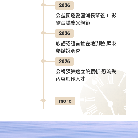
2026
公益團邀愛國浦長輩義工 彩
繪蛋糕慶父親節
2026
族語認證首推在地測驗 屏東
舉辦說明會
2026
公視預算遭立院腰斬 恐流失
內容創作人才
more