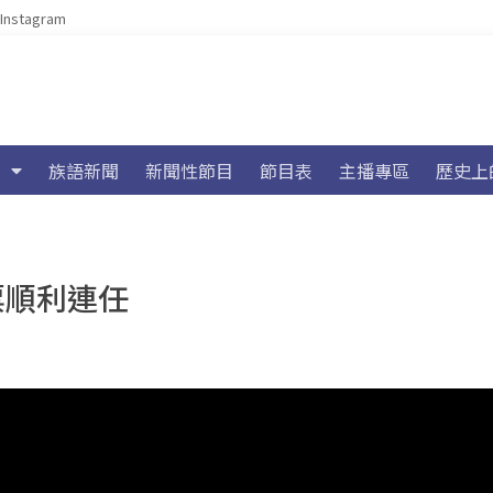
Instagram
族語新聞
新聞性節目
節目表
主播專區
歷史上
票順利連任