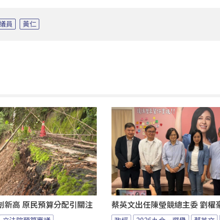
議員
黃仁
創新高 原民預算分配引關注
蔡英文出任陳瑩競總主委 劉櫂
立法院預算審議
政經
2026九合一選舉
蔡英文