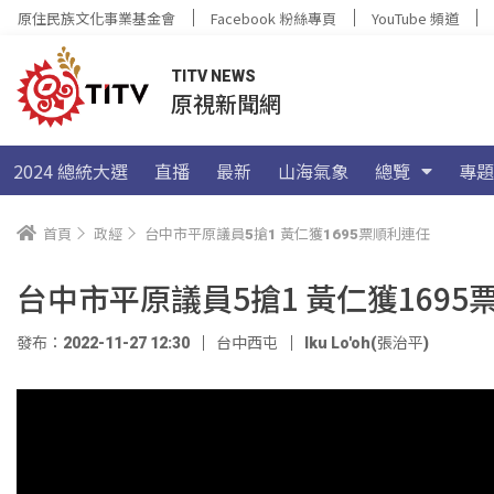
原住民族文化事業基金會
Facebook 粉絲專頁
YouTube 頻道
TITV NEWS
原視新聞網
2024 總統大選
直播
最新
山海氣象
總覽
專題
首頁
政經
台中市平原議員5搶1 黃仁獲1695票順利連任
台中市平原議員5搶1 黃仁獲1695
發布：2022-11-27 12:30
台中西屯
Iku Lo'oh(張治平)