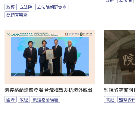
政經
立法院
立法院朝野協商
總預算審查
凱達格蘭論壇登場 台灣攜盟友抗境外威脅
監院陷空窗期
國際
政經
凱達格蘭論壇
政經
監察委