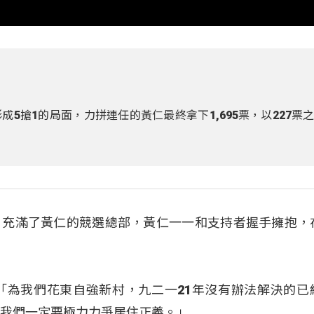
5搶1的局面，力拼連任的黃仁最終拿下1,695票，以227票
，充滿了黃仁的競選總部，黃仁一一和支持者握手擁抱，
「為我們花東自強新村，九二一21年沒有辦法解決的已
，我們一定要極力力爭居住正義。」