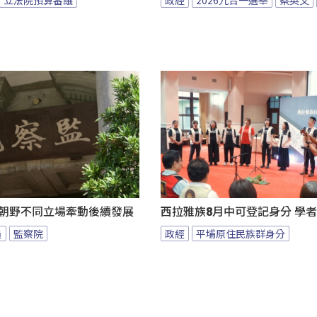
 朝野不同立場牽動後續發展
西拉雅族8月中可登記身分 學
員
監察院
政經
平埔原住民族群身分