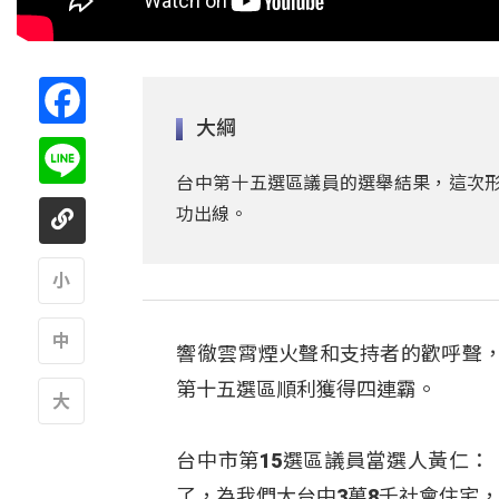
Facebook
大綱
Line
台中第十五選區議員的選舉結果，這次形成
功出線。
A
響徹雲霄煙火聲和支持者的歡呼聲
A
第十五選區順利獲得四連霸。
A
台中市第15選區議員當選人黃仁：
了，為我們大台中3萬8千社會住宅