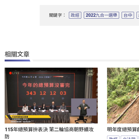
關鍵字：
政經
2022九合一選舉
台中
相關文章
115年總預算拚表決 第二輪協商朝野續攻
明年度總預算
防
政經
立法院