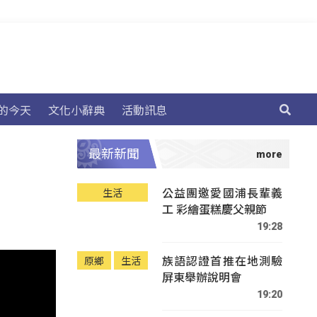
的今天
文化小辭典
活動訊息
最新新聞
公益團邀愛國浦長輩義
生活
工 彩繪蛋糕慶父親節
19:28
族語認證首推在地測驗
原鄉
生活
屏東舉辦說明會
19:20