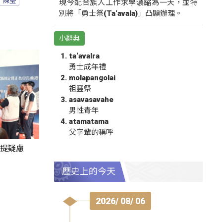
現今配合族人工作求學濃縮為一天，並特
別將「勇士祭(Ta‘avala)」凸顯辦理。
小辭典
ta‘avalra
勇士成年禮
molapangolai
祖靈祭
asavasavahe
男性青年
atamatama
父字輩的稱呼
者提疑慮
歷史上的今天
2026/ 08/ 06