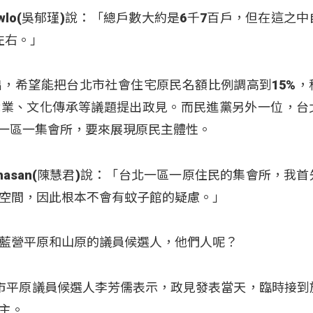
Kawlo(吳郁瑾)說：「總戶數大約是6千7百戶，但在這之
左右。」
提出，希望能把台北市社會住宅原民名額比例調高到15%，
就業、文化傳承等議題提出政見。而民進黨另外一位，台
出一區一集會所，要來展現原民主體性。
mahasan(陳慧君)說：「台北一區一原住民的集會所，我
空間，因此根本不會有蚊子館的疑慮。」
藍營平原和山原的議員候選人，他們人呢？
市平原議員候選人李芳儒表示，政見發表當天，臨時接到
主。