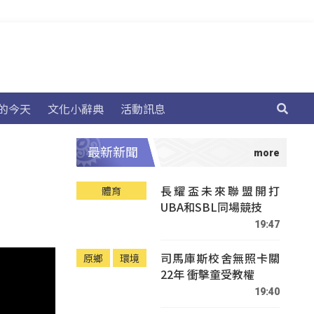
的今天
文化小辭典
活動訊息
最新新聞
長耀盃未來聯盟開打
體育
UBA和SBL同場競技
19:47
司馬庫斯校舍無照卡關
原鄉
環境
22年 衝擊童受教權
19:40