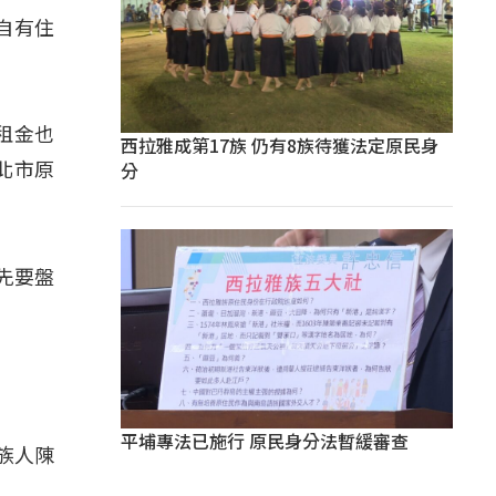
中自有住
租金也
西拉雅成第17族 仍有8族待獲法定原民身
分
北市原
首先要盤
平埔專法已施行 原民身分法暫緩審查
族人陳