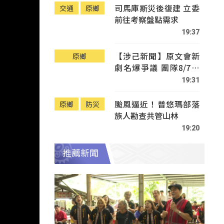
司馬庫斯災後復建 立委
交通
原鄉
前往考察盤點需求
19:37
【涉己新聞】原文會新
原鄉
劇名爆爭議 團隊8/7赴
Tafalong致歉
19:31
颱風逼近！普悠瑪部落
原鄉
防災
族人勘查共管山林
19:20
推薦新聞