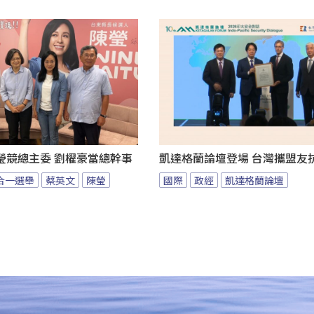
瑩競總主委 劉櫂豪當總幹事
凱達格蘭論壇登場 台灣攜盟友
九合一選舉
蔡英文
陳瑩
國際
政經
凱達格蘭論壇