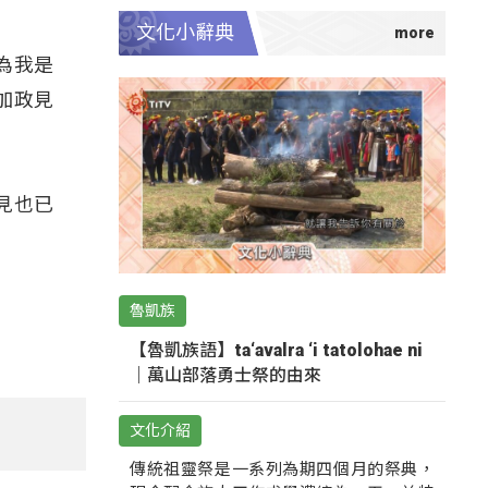
文化小辭典
為我是
加政見
見也已
魯凱族
【魯凱族語】ta‘avalra ‘i tatolohae ni
｜萬山部落勇士祭的由來
文化介紹
傳統祖靈祭是一系列為期四個月的祭典，