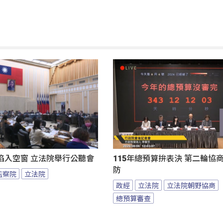
陷入空窗 立法院舉行公聽會
115年總預算拚表決 第二輪協
防
監察院
立法院
政經
立法院
立法院朝野協商
總預算審查