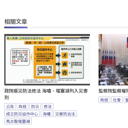
相關文章
政院版災防法修法 海嘯、堰塞湖列入災害
監察院監察權
別
政經
社會
公告
政經
防災
修法
成立防災協作中心
海嘯
災害防治法
馬太鞍堰塞湖