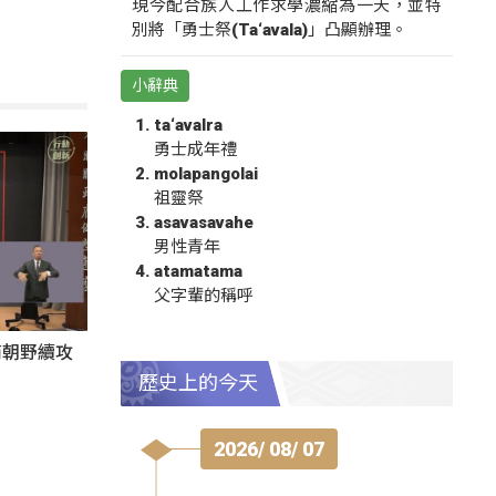
現今配合族人工作求學濃縮為一天，並特
別將「勇士祭(Ta‘avala)」凸顯辦理。
小辭典
ta‘avalra
勇士成年禮
molapangolai
祖靈祭
asavasavahe
男性青年
atamatama
父字輩的稱呼
商朝野續攻
歷史上的今天
2026/ 08/ 07