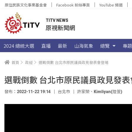
原住民族文化事業基金會
Facebook 粉絲專頁
YouTube 頻道
TITV NEWS
原視新聞網
2024 總統大選
直播
最新
山海氣象
總覽
專題
首頁
政經
選戰倒數 台北市原民議員政見發表會登場
選戰倒數 台北市原民議員政見發表
發布：2022-11-22 19:14
台北市
許家榮
、
Kimliyan(陸萱)