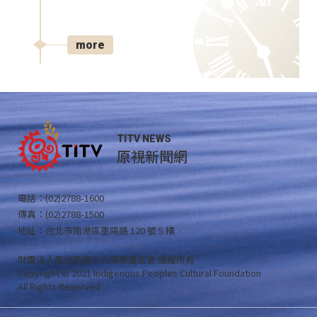
more
TITV NEWS
原視新聞網
電話：(02)2788-1600
傳真：(02)2788-1500
地址：台北市南港區重陽路 120 號 5 樓
財團法人原住民族文化事業基金會 版權所有
Copyright © 2021 Indigenous Peoples Cultural Foundation
All Rights Reserved .