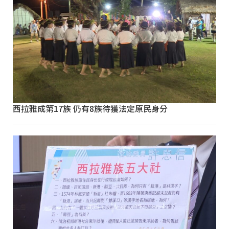
西拉雅成第17族 仍有8族待獲法定原民身分