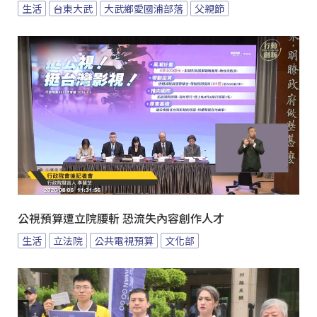
生活
台東大武
大武鄉愛國浦部落
父親節
公視預算遭立院腰斬 恐流失內容創作人才
生活
立法院
公共電視預算
文化部