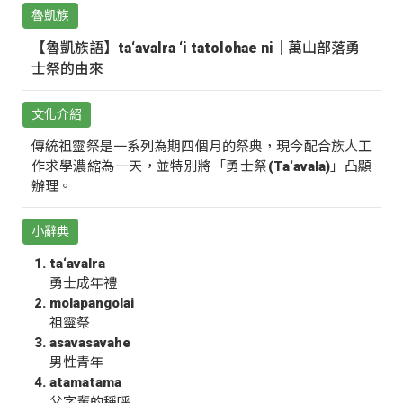
魯凱族
【魯凱族語】ta‘avalra ‘i tatolohae ni｜萬山部落勇
士祭的由來
文化介紹
傳統祖靈祭是一系列為期四個月的祭典，現今配合族人工
作求學濃縮為一天，並特別將「勇士祭(Ta‘avala)」凸顯
辦理。
小辭典
ta‘avalra
勇士成年禮
molapangolai
祖靈祭
asavasavahe
男性青年
atamatama
父字輩的稱呼