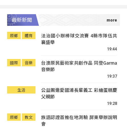
最新新聞
法治國小辦棒球交流賽 4縣市隊伍共
原鄉
體育
襄盛舉
19:44
台澳原民藝術家共創作品 同登Garma
國際
音樂
音樂節
19:37
公益團邀愛國浦長輩義工 彩繪蛋糕慶
生活
父親節
19:28
族語認證首推在地測驗 屏東舉辦說明
原鄉
教文
會