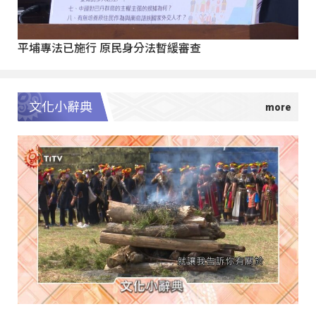
平埔專法已施行 原民身分法暫緩審查
文化小辭典