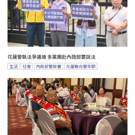
花蓮警執法爭議燒 多黨團赴內政部要說法
生活
社會
內政部警政署
花蓮聯合豐年節