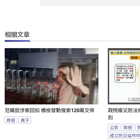
相關文章
范織欽涉索回扣 橋檢發動搜索120萬交保
政院版災防法
別
政經
貪汙
公告
政經
成立防災協作