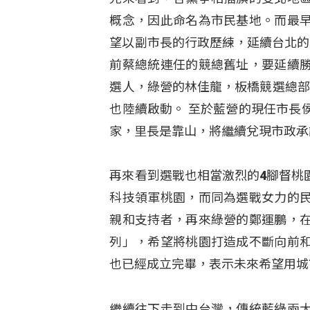
概念，因此命名為市民基地。而最
望以副市長的行政歷練，延續台北的
前蔡總統連任的競總舊址，要延續
選人，綠營的林佳龍，板橋競選總部，
也陸續啟動。 至於藍營的現任市長
家，里長是靠山，將繼續兌現市政承
再來看到選戰也相當激烈的4腳督桃
科技領軍桃園，而同為選戰女力的
親和支持者，再來綠營的鄭運鵬，
列」，希望將桃園打造成不斷向前
也已經成立完畢，表示未來希望用城
繼續往下走到中台灣，傳統藍綠兩