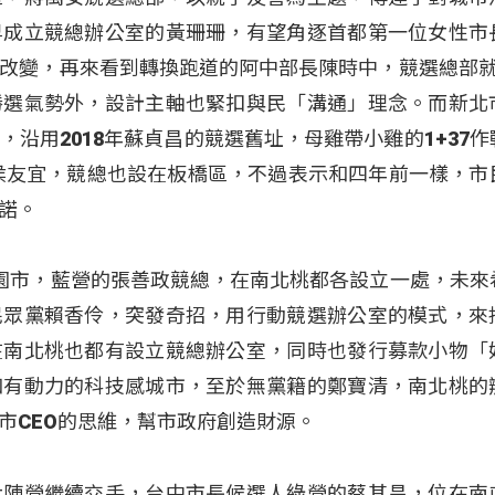
早成立競總辦公室的黃珊珊，有望角逐首都第一位女性市
改變，再來看到轉換跑道的阿中部長陳時中，競選總部就
勝選氣勢外，設計主軸也緊扣與民「溝通」理念。而新北
沿用2018年蘇貞昌的競選舊址，母雞帶小雞的1+37作
侯友宜，競總也設在板橋區，不過表示和四年前一樣，市
諾。
園市，藍營的張善政競總，在南北桃都各設立一處，未來
民眾黨賴香伶，突發奇招，用行動競選辦公室的模式，來
在南北桃也都有設立競總辦公室，同時也發行募款小物「
和有動力的科技感城市，至於無黨籍的鄭寶清，南北桃的
市CEO的思維，幫市政府創造財源。
大陣營繼續交手，台中市長候選人綠營的蔡其昌，位在南