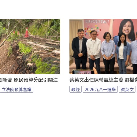
創新高 原民預算分配引關注
蔡英文出任陳瑩競總主委 劉櫂
立法院預算審議
政經
2026九合一選舉
蔡英文