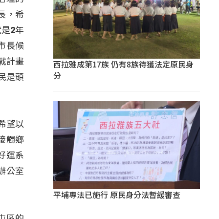
長，希
是2年
市長候
戰計畫
西拉雅成第17族 仍有8族待獲法定原民身
分
民是頭
希望以
接觸鄉
好運系
辦公室
平埔專法已施行 原民身分法暫緩審查
屯區的