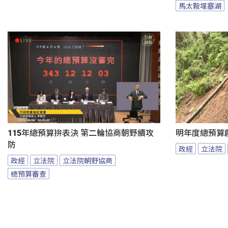
馬太鞍堰塞湖
115年總預算拚表決 第二輪協商朝野續攻
明年度總預算
防
政經
立法院
政經
立法院
立法院朝野協商
總預算審查