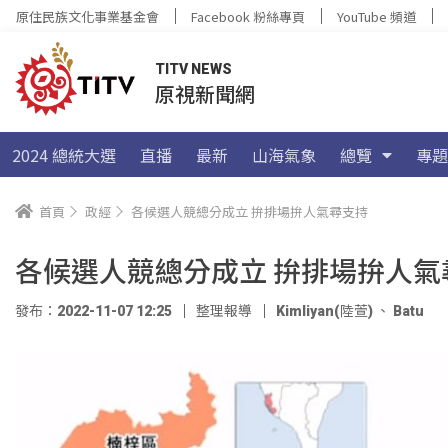
原住民族文化事業基金會
Facebook 粉絲專頁
YouTube 頻道
TITV NEWS
原視新聞網
2024 總統大選
直播
最新
山海氣象
總覽
專題
首頁
政經
各候選人競總分成立 拚排場拚人氣尋支持
各候選人競總分成立 拚排場拚人氣
發布：2022-11-07 12:25
整理報導
Kimliyan(陸萱)
、
Batu