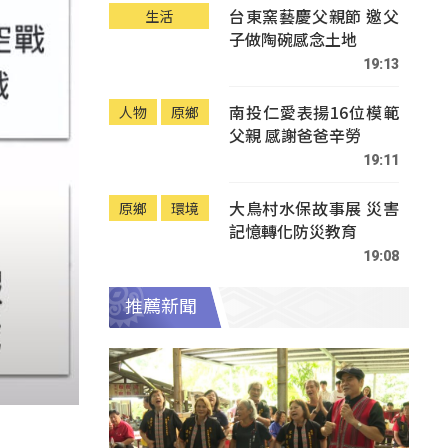
台東窯藝慶父親節 邀父
生活
子做陶碗感念土地
19:13
南投仁愛表揚16位模範
人物
原鄉
父親 感謝爸爸辛勞
19:11
大鳥村水保故事展 災害
原鄉
環境
記憶轉化防災教育
19:08
推薦新聞