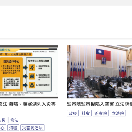
修法 海嘯、堰塞湖列入災害
監察院監察權陷入空窗 立法院
政經
社會
監察院
立法院
防災
修法
中心
海嘯
災害防治法