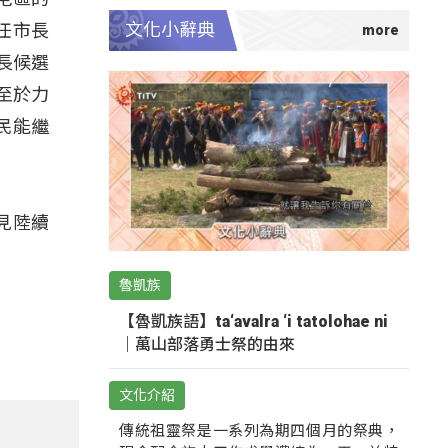
文化小辭典
任市長
長候選
至於力
民能繼
見陸續
魯凱族
【魯凱族語】ta‘avalra ‘i tatolohae ni
｜萬山部落勇士祭的由來
文化介紹
傳統祖靈祭是一系列為期四個月的祭典，