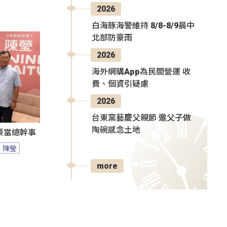
2026
白海豚海警維持 8/8-8/9晨中
北部防豪雨
2026
海外網購App為民間營運 收
費、個資引疑慮
2026
台東窯藝慶父親節 邀父子做
陶碗感念土地
豪當總幹事
陳瑩
more