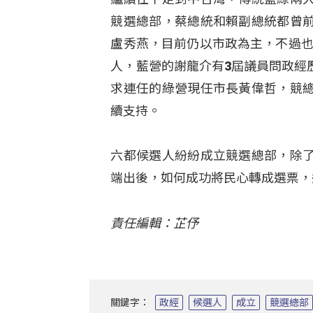
競選總部，蔡總統和賴副總統都曾
盧秀燕，目前仍以市政為主，不過也
人，藍營的謝龍介有3屆議員問政經
求連任的綠營現任市長黃偉哲，競
續支持。
六都候選人紛紛成立競選總部，除
端出後，如何成功將民心轉成選票，
責任編輯：芷伃
關鍵字：
政經
候選人
成立
競選總部