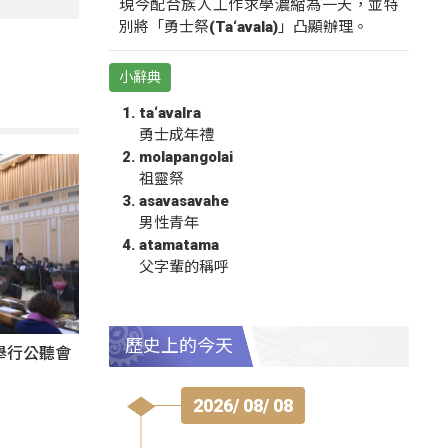
現今配合族人工作求學濃縮為一天，並特
別將「勇士祭(Ta‘avala)」凸顯辦理。
小辭典
ta‘avalra
勇士成年禮
molapangolai
祖靈祭
asavasavahe
男性青年
atamatama
父字輩的稱呼
歷史上的今天
舉行公聽會
2026/ 08/ 08