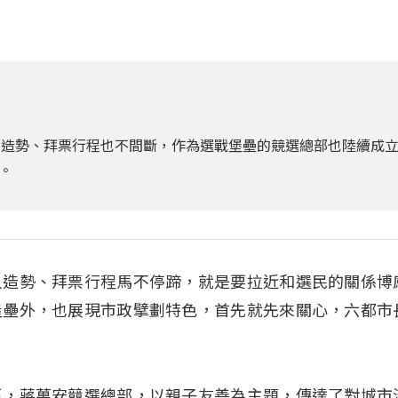
人造勢、拜票行程也不間斷，作為選戰堡壘的競選總部也陸續成
。
人造勢、拜票行程馬不停蹄，就是要拉近和選民的關係博
堡壘外，也展現市政擘劃特色，首先就先來關心，六都市
區，蔣萬安競選總部，以親子友善為主題，傳達了對城市