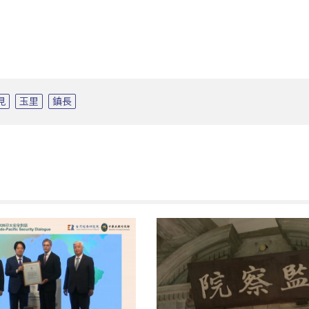
見
玉里
鎮長