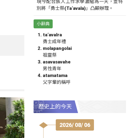
現今配合族人工作求學濃縮為一天，並特
別將「勇士祭(Ta‘avala)」凸顯辦理。
小辭典
ta‘avalra
勇士成年禮
molapangolai
祖靈祭
asavasavahe
男性青年
atamatama
父字輩的稱呼
歷史上的今天
2026/ 08/ 06