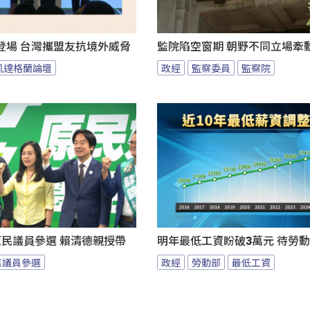
登場 台灣攜盟友抗境外威脅
監院陷空窗期 朝野不同立場牽
凱達格蘭論壇
政經
監察委員
監察院
原民議員參選 賴清德親授帶
明年最低工資盼破3萬元 待勞動
族議員參選
政經
勞動部
最低工資