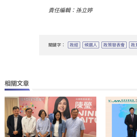
責任編輯：孫立婷
關鍵字：
政經
候選人
政策發表會
政
相關文章