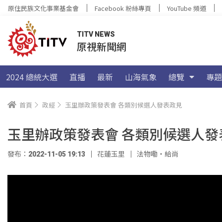
原住民族文化事業基金會
Facebook 粉絲專頁
YouTube 頻道
TITV NEWS
原視新聞網
2024 總統大選
直播
最新
山海氣象
總覽
專題
首頁
政經
玉里辦政策發表會 各類別候選人發表政見
玉里辦政策發表會 各類別候選人發
發布：2022-11-05 19:13
花蓮玉里
法物嘞‧給尚