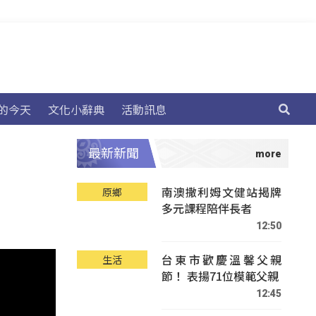
的今天
文化小辭典
活動訊息
最新新聞
南澳撒利姆文健站揭牌
原鄉
多元課程陪伴長者
12:50
台東市歡慶溫馨父親
生活
節！ 表揚71位模範父親
12:45