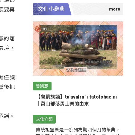
文化小辭典
須要再
黨的藩
環境，
擔任議
魯凱族
然後把
【魯凱族語】ta‘avalra ‘i tatolohae ni
｜萬山部落勇士祭的由來
承諾。
文化介紹
傳統祖靈祭是一系列為期四個月的祭典，