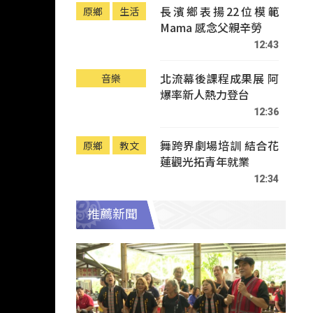
長濱鄉表揚22位模範
原鄉
生活
Mama 感念父親辛勞
12:43
北流幕後課程成果展 阿
音樂
爆率新人熱力登台
12:36
舞跨界劇場培訓 結合花
原鄉
教文
蓮觀光拓青年就業
12:34
推薦新聞