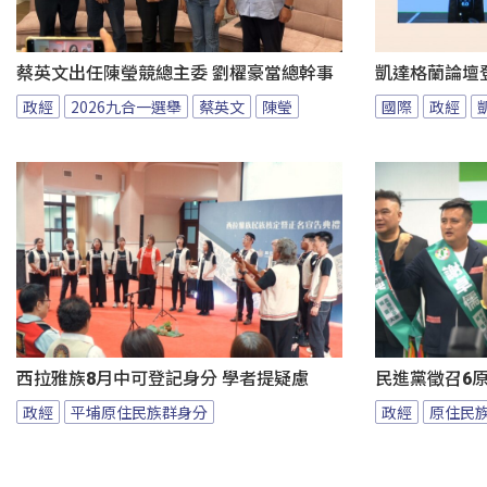
蔡英文出任陳瑩競總主委 劉櫂豪當總幹事
凱達格蘭論壇
政經
2026九合一選舉
蔡英文
陳瑩
國際
政經
西拉雅族8月中可登記身分 學者提疑慮
民進黨徵召6
政經
平埔原住民族群身分
政經
原住民