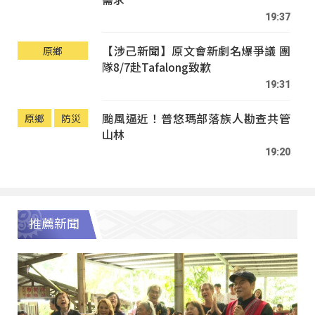
19:37
【涉己新聞】原文會新劇名爆爭議 團
原鄉
隊8/7赴Tafalong致歉
19:31
颱風逼近！普悠瑪部落族人勘查共管
原鄉
防災
山林
19:20
推薦新聞