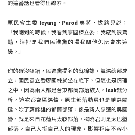
的這番話也看得出線索。
原民會主委 Icyang‧Parod 夷將‧拔路兒說：
「我剛到的時候，我看到廖國棟立委，我感到很驚
豔，這裡是我們民進黨的場我問他怎麼會來這
邊。」
你的確沒聽錯，民進黨提名的蘇錦雄，競選總部成
立，國民黨立委廖國棟就坐在底下。但這也是情理
之中，因為兩人都是台東都蘭部落族人。Isak就分
析，這次都會區選情，原生部落動員也是勝選關
鍵。除了蘇錦雄的都蘭部落，像是新人參選的吳國
譽，就是來自花蓮馬太鞍部落，楊曉君則是太巴塱
部落。自己人挺自己人的現象，影響程度不容小