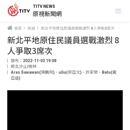
TITV NEWS
原視新聞網
首頁
政經
新北平地原住民議員選戰激烈 8人爭取3席次
新北平地原住民議員選戰激烈 8
人爭取3席次
發布：2022-11-03 19:08
新北汐止/樹林
Aras Sawawan(陳鵬飛)
、
uliu(郭亞文)
、
許家榮
、
Batu(戴
亞盛)