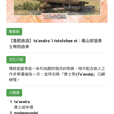
魯凱族
【魯凱族語】ta‘avalra ‘i tatolohae ni｜萬山部落勇
士祭的由來
文化介紹
傳統祖靈祭是一系列為期四個月的祭典，現今配合族人工
作求學濃縮為一天，並特別將「勇士祭(Ta‘avala)」凸顯
辦理。
小辭典
ta‘avalra
勇士成年禮
molapangolai