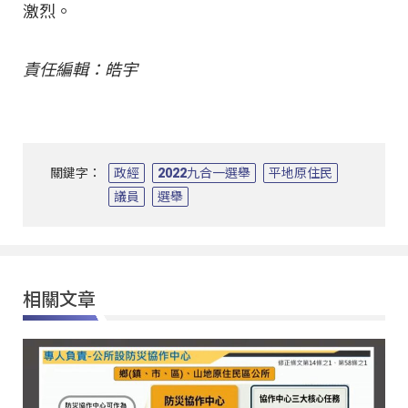
激烈。
責任編輯：皓宇
關鍵字：
政經
2022九合一選舉
平地原住民
議員
選舉
相關文章