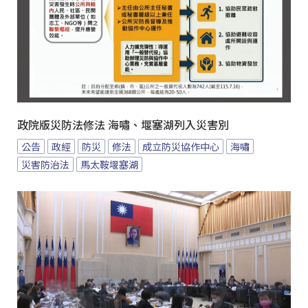
政院版災防法修法 海嘯、堰塞湖列入災害別
公告
政經
防災
修法
成立防災協作中心
海嘯
災害防治法
馬太鞍堰塞湖