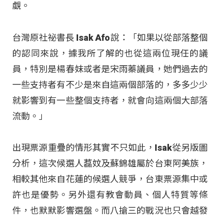
覷。
台灣原社祕書長 Isak Afo說：「如果以從部落整個
的認同來說，據我所了解的也從這兩位現任的議
員，特別是楊春妹或者是宋雨蓁議員，她們過去的
一些支持者有不少是來自這兩個部落的，多多少少
就影響到有一些整個支持者，就會向這兩個大部落
流動。」
出現票源重疊的情形其實不只如此，Isak從另版圖
分析，這次候選人藞妏及蘇錦雄屬於台東阿美族，
相較其他來自花蓮的候選人競爭，台東票源集中或
許也是優勢。另外還有教會動員、個人特質等條
件，也默默影響選盤。而八搶三的戰況也只會越發