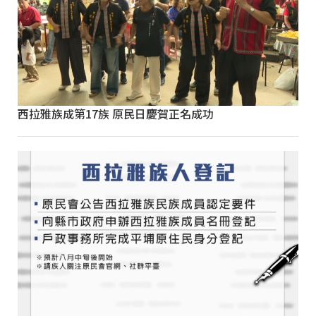
西拉雅族成第17族 原民日慶賀正名成功