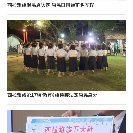
西拉雅族獲民族認定 原民日回顧正名歷程
西拉雅成第17族 仍有8族待獲法定原民身分