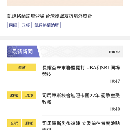
凱達格蘭論壇登場 台灣攜盟友抗境外威脅
國際
政經
凱達格蘭論壇
最新新聞
長耀盃未來聯盟開打 UBA和SBL同場
體育
競技
19:47
司馬庫斯校舍無照卡關22年 衝擊童受
原鄉
環境
教權
19:40
司馬庫斯災後復建 立委前往考察盤點
交通
原鄉
需求