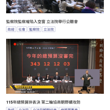
監察院監察權陷入空窗 立法院舉行公聽會
政經
社會
監察院
立法院
115年總預算拚表決 第二輪協商朝野續攻防
政經
立法院
立法院朝野協商
總預算審查