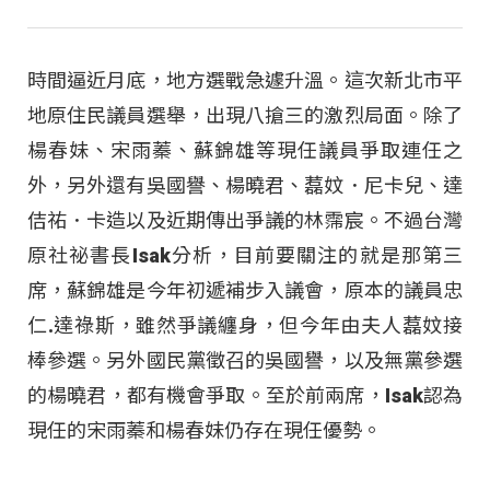
時間逼近月底，地方選戰急遽升溫。這次新北市平
地原住民議員選舉，出現八搶三的激烈局面。除了
楊春妹、宋雨蓁、蘇錦雄等現任議員爭取連任之
外，另外還有吳國譽、楊曉君、藞妏．尼卡兒、達
佶祐．卡造以及近期傳出爭議的林霈宸。不過台灣
原社祕書長Isak分析，目前要關注的就是那第三
席，蘇錦雄是今年初遞補步入議會，原本的議員忠
仁.達祿斯，雖然爭議纏身，但今年由夫人藞妏接
棒參選。另外國民黨徵召的吳國譽，以及無黨參選
的楊曉君，都有機會爭取。至於前兩席，Isak認為
現任的宋雨蓁和楊春妹仍存在現任優勢。