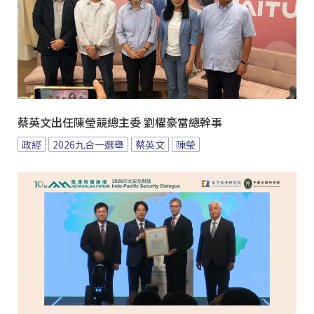
蔡英文出任陳瑩競總主委 劉櫂豪當總幹事
政經
2026九合一選舉
蔡英文
陳瑩