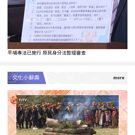
平埔專法已施行 原民身分法暫緩審查
文化小辭典