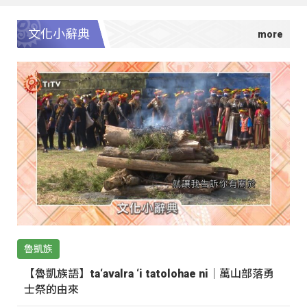
文化小辭典
魯凱族
【魯凱族語】ta‘avalra ‘i tatolohae ni｜萬山部落勇
士祭的由來