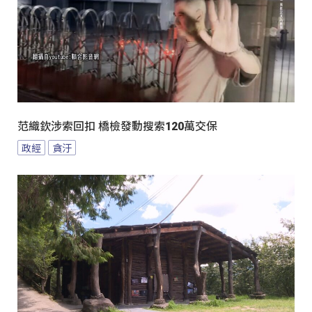
范織欽涉索回扣 橋檢發動搜索120萬交保
政經
貪汙