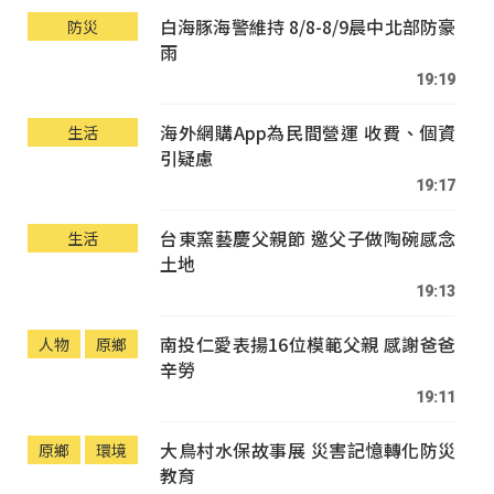
白海豚海警維持 8/8-8/9晨中北部防豪
防災
雨
19:19
海外網購App為民間營運 收費、個資
生活
引疑慮
19:17
台東窯藝慶父親節 邀父子做陶碗感念
生活
土地
19:13
南投仁愛表揚16位模範父親 感謝爸爸
人物
原鄉
辛勞
19:11
大鳥村水保故事展 災害記憶轉化防災
原鄉
環境
教育