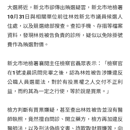
大選將近，新北市卻傳出賄選疑雲，新北市地檢署
10月31日與相關單位前往林姓新北市議員候選人
住處，以及競選總部搜查。查扣手機、存摺等檔案
資料，發現林姓被告負責的診所，疑似以免除掛號
費作為賄選對價。
新北市地檢署襄閱主任檢察官聶眾表示：「檢察官
在1號凌晨訊問完畢之後，認為林姓被告涉嫌違反
公職人員選罷法，對於有投票權之人交付不正利
益，而約其為一定之行使，等於說是買票。」
檢方判斷有買票嫌疑，甚至查出林姓被告並沒有醫
師執照，竟然擅自問診、開立藥方，檢方再加違反
醫師法，以及刑法偽造文書、詐欺取財罪嫌等，向