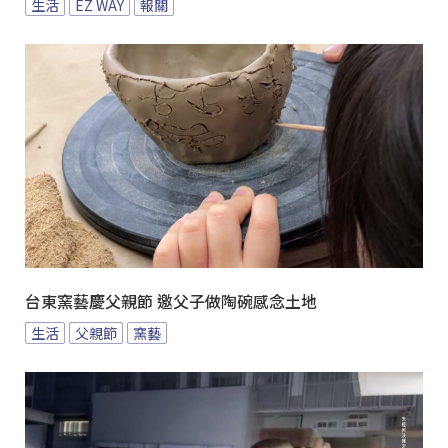
生活
EZ WAY
報關
台東窯藝慶父親節 邀父子做陶碗感念土地
生活
父親節
窯藝