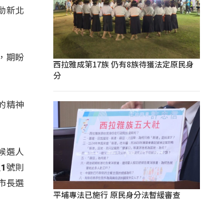
動新北
，期盼
西拉雅成第17族 仍有8族待獲法定原民身
分
的精神
候選人
1號則
市長選
平埔專法已施行 原民身分法暫緩審查