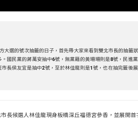
台地方大選的號次抽籤的日子，首先帶大家來看到雙北市長的抽籤
多。國民黨的蔣萬安抽中6號，無黨籍的黃珊珊則是8號，民進
任市長侯友宜是抽中2號，至於林佳龍則是1號，也在抽完籤後
北市長候選人林佳龍現身板橋深丘福德宮參香，並展開首