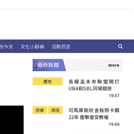
的今天
文化小辭典
活動訊息
最新新聞
長耀盃未來聯盟開打
體育
UBA和SBL同場競技
19:47
司馬庫斯校舍無照卡關
原鄉
環境
22年 衝擊童受教權
19:40