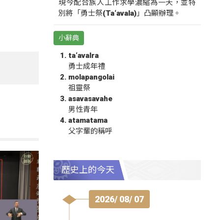
現今配合族人工作求學濃縮為一天，並特
別將「勇士祭(Ta‘avala)」凸顯辦理。
小辭典
ta‘avalra
勇士成年禮
molapangolai
祖靈祭
asavasavahe
男性青年
atamatama
父字輩的稱呼
歷史上的今天
2026/ 08/ 07