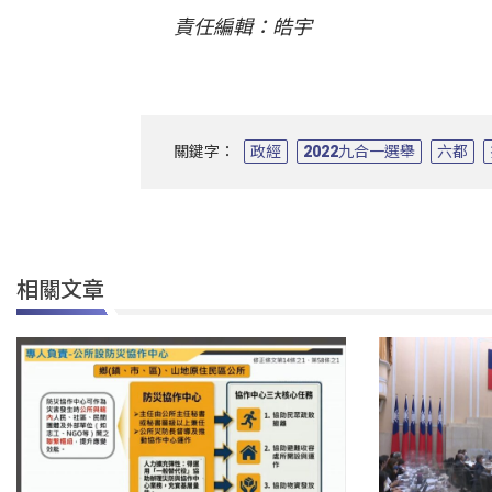
責任編輯：皓宇
關鍵字：
政經
2022九合一選舉
六都
相關文章