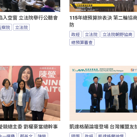
陷入空窗 立法院舉行公聽會
115年總預算拚表決 第二輪協
防
監察院
立法院
政經
立法院
立法院朝野協商
總預算審查
瑩競總主委 劉櫂豪當總幹事
凱達格蘭論壇登場 台灣攜盟友
九合一選舉
蔡英文
陳瑩
國際
政經
凱達格蘭論壇