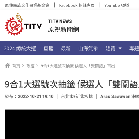
原住民族文化事業基金會
Facebook 粉絲專頁
YouTube 頻道
TITV NEWS
原視新聞網
2024 總統大選
直播
最新
山海氣象
總覽
專題
首頁
政經
9合1大選號次抽籤 候選人「雙關語」百出
9合1大選號次抽籤 候選人「雙關
發布：2022-10-21 19:10
台北市/新北板橋
Aras Sawawan陳