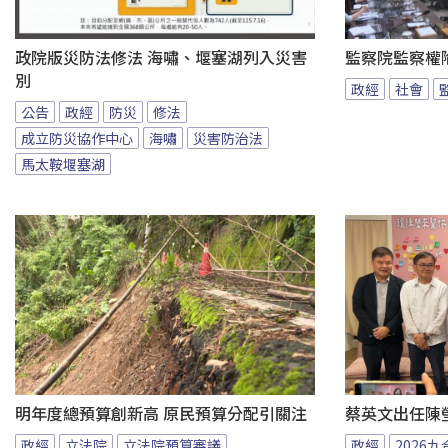
政院版災防法修法 海嘯、堰塞湖列入災害
監察院監察權
別
政經
社會
公告
政經
防災
修法
成立防災協作中心
海嘯
災害防治法
馬太鞍堰塞湖
明年度總預算創新高 原民預算分配引關注
蔡英文出任陳
政經
立法院
立法院預算審議
政經
2026