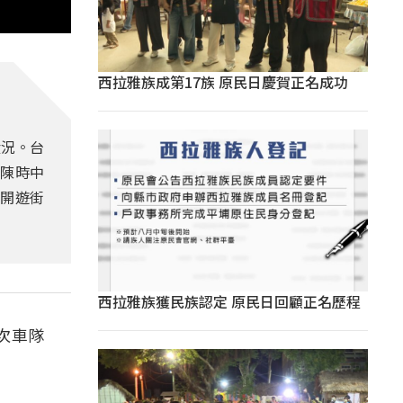
西拉雅族成第17族 原民日慶賀正名成功
狀況。台
黨陳時中
展開遊街
西拉雅族獲民族認定 原民日回顧正名歷程
次車隊