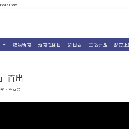
Instagram
族語新聞
新聞性節目
節目表
主播專區
歷史上
語」百出
鵬飛
、
許家榮