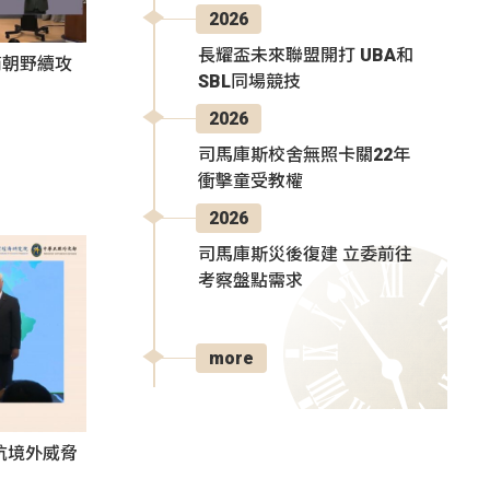
2026
長耀盃未來聯盟開打 UBA和
商朝野續攻
SBL同場競技
2026
司馬庫斯校舍無照卡關22年
衝擊童受教權
2026
司馬庫斯災後復建 立委前往
考察盤點需求
more
抗境外威脅