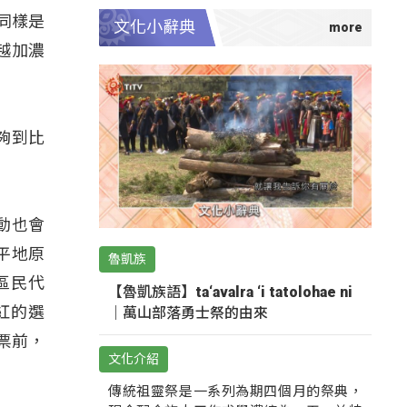
同樣是
文化小辭典
越加濃
夠到比
動也會
平地原
魯凱族
區民代
【魯凱族語】ta‘avalra ‘i tatolohae ni
紅的選
｜萬山部落勇士祭的由來
票前，
文化介紹
傳統祖靈祭是一系列為期四個月的祭典，