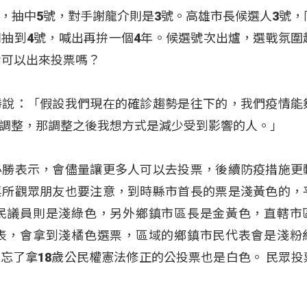
，抽中5號，對手謝龍介則是3號。高雄市長候選人3號，
抽到4號，喊出再拚一個4年。候選號次出爐，選戰氛圍
者可以出來投票嗎？
勝說：「假設我們現在的確診趨勢是往下的，我們疫情能
調整，那調整之後我想方式是減少受到影響的人。」
必勝表示，會儘量讓更多人可以去投票，後續防疫措施更
票所觀眾朋友也要注意，到時縣市首長的票是淺黃色的，
民議員則是淺綠色，另外鄉鎮市區長是金黃色，直轄市
表，會拿到淺橘色選票，區域的鄉鎮市民代表會是淺粉
忘了拿18歲公民權憲法修正的公投票也是白色。 民眾投