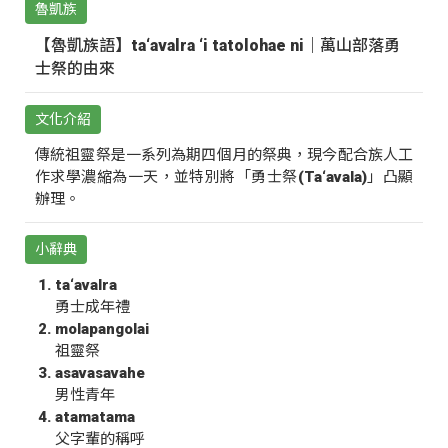
魯凱族
【魯凱族語】ta‘avalra ‘i tatolohae ni｜萬山部落勇
士祭的由來
文化介紹
傳統祖靈祭是一系列為期四個月的祭典，現今配合族人工
作求學濃縮為一天，並特別將「勇士祭(Ta‘avala)」凸顯
辦理。
小辭典
ta‘avalra
勇士成年禮
molapangolai
祖靈祭
asavasavahe
男性青年
atamatama
父字輩的稱呼