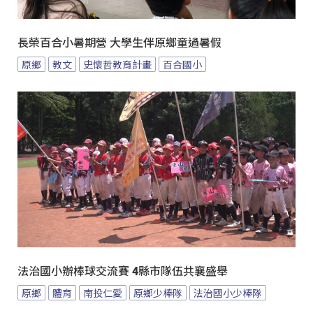
長榮百合小暑期營 大學生伴原鄉童過暑假
原鄉
教文
史懷哲教育計畫
百合國小
法治國小辦棒球交流賽 4縣市隊伍共襄盛舉
原鄉
體育
南投仁愛
原鄉少棒隊
法治國小少棒隊