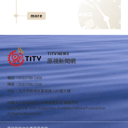
more
TITV NEWS
原視新聞網
電話：(02)2788-1600
傳真：(02)2788-1500
地址：台北市南港區重陽路 120 號 5 樓
財團法人原住民族文化事業基金會 版權所有
Copyright © 2021 Indigenous Peoples Cultural Foundation
All Rights Reserved .