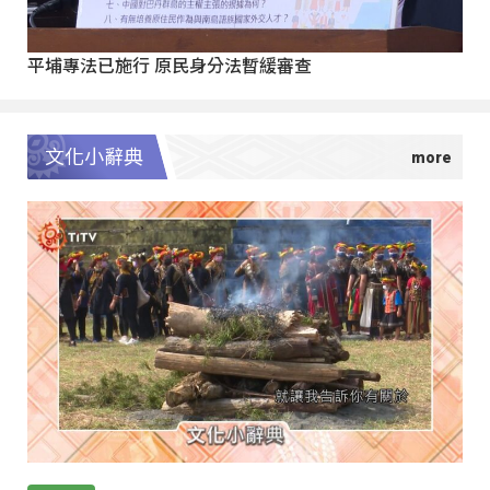
平埔專法已施行 原民身分法暫緩審查
文化小辭典