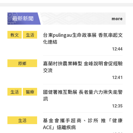
最新新聞
台東pulingau生命故事展 香氛串起文
教文
生活
化連結
12:44
嘉蘭村拚農業轉型 金峰說明會促經驗
原鄉
交流
12:41
國健署推互動展 長者量六力揪失能警
生活
醫療
訊
12:35
基金會攜手超商、診所 推「健康
生活
ACE」遠離疾病