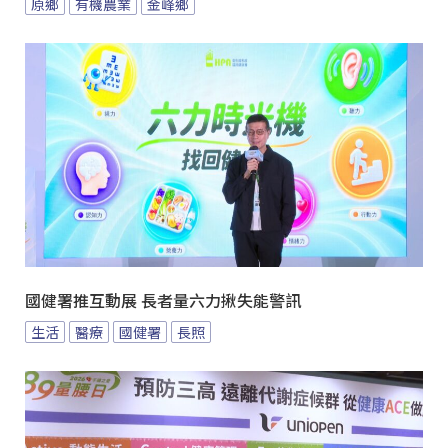
原鄉
有機農業
金峰鄉
國健署推互動展 長者量六力揪失能警訊
生活
醫療
國健署
長照