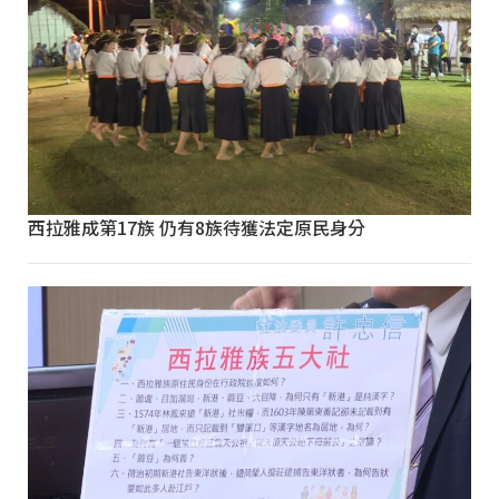
西拉雅成第17族 仍有8族待獲法定原民身分