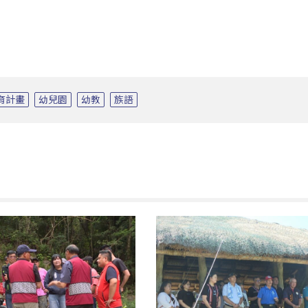
育計畫
幼兒園
幼教
族語