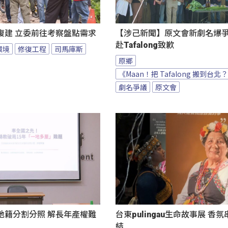
復建 立委前往考察盤點需求
【涉己新聞】原文會新劇名爆爭議
赴Tafalong致歉
環境
修復工程
司馬庫斯
原鄉
《Maan！把 Tafalong 搬到台北
劇名爭議
原文會
地籍分割分照 解長年產權難
台東pulingau生命故事展 香
結