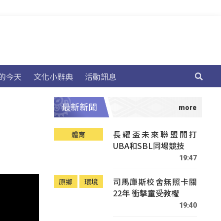
的今天
文化小辭典
活動訊息
最新新聞
長耀盃未來聯盟開打
體育
UBA和SBL同場競技
19:47
司馬庫斯校舍無照卡關
原鄉
環境
22年 衝擊童受教權
19:40