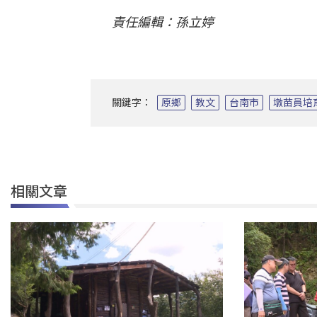
責任編輯：孫立婷
關鍵字：
原鄉
教文
台南市
墩苗員培
相關文章