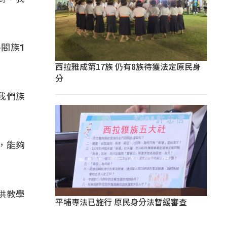
」
閣族1
西拉雅成第17族 仍有8族待獲法定原民身
分
我們族
上，能夠
供教學
平埔專法已施行 原民身分法暫緩審查