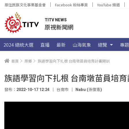
原住民族文化事業基金會
Facebook 粉絲專頁
YouTube 頻道
TITV NEWS
原視新聞網
2024 總統大選
直播
最新
山海氣象
總覽
專題
首頁
原鄉
族語學習向下扎根 台南墩苗員培育計畫開訓
族語學習向下扎根 台南墩苗員培育
發布：2022-10-17 12:24
台南市
Nabu (孫俊憲)