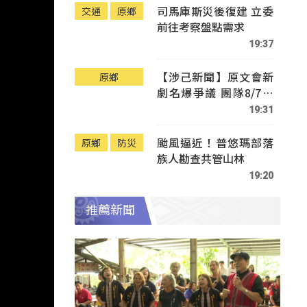
司馬庫斯災後復建 立委
交通
原鄉
前往考察盤點需求
19:37
【涉己新聞】原文會新
原鄉
劇名爆爭議 團隊8/7赴
Tafalong致歉
19:31
颱風逼近！普悠瑪部落
原鄉
防災
族人勘查共管山林
19:20
推薦新聞