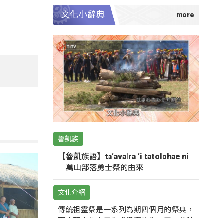
文化小辭典
魯凱族
【魯凱族語】ta‘avalra ‘i tatolohae ni
｜萬山部落勇士祭的由來
文化介紹
傳統祖靈祭是一系列為期四個月的祭典，