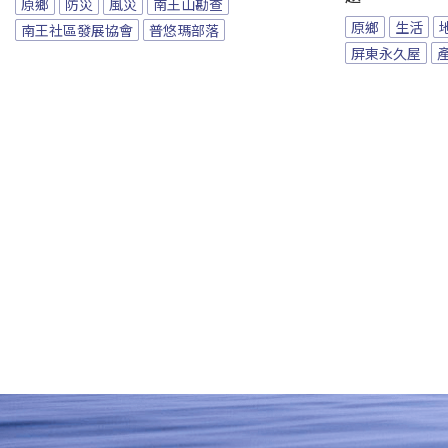
原鄉
防災
風災
南王山勘查
原鄉
生活
南王社區發展協會
普悠瑪部落
屏東永久屋