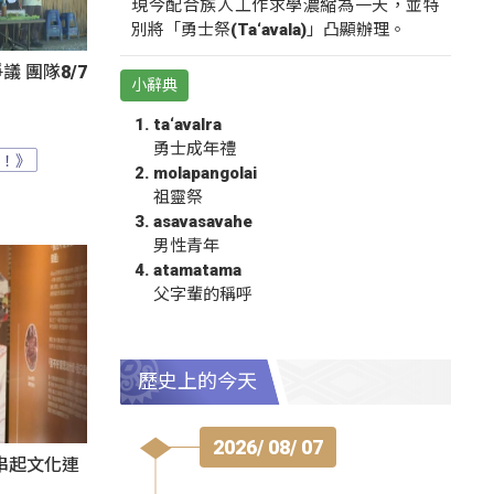
現今配合族人工作求學濃縮為一天，並特
別將「勇士祭(Ta‘avala)」凸顯辦理。
 團隊8/7
小辭典
ta‘avalra
勇士成年禮
？！》
molapangolai
祖靈祭
asavasavahe
男性青年
atamatama
父字輩的稱呼
歷史上的今天
2026/ 08/ 07
氛串起文化連