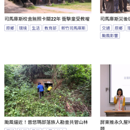
司馬庫斯校舍無照卡關22年 衝擊童受教權
司馬庫斯災後
原鄉
環境
生活
教育部
新竹司馬庫斯
交通
原鄉
颱風影響
颱風逼近！普悠瑪部落族人勘查共管山林
屏東推永久屋
題