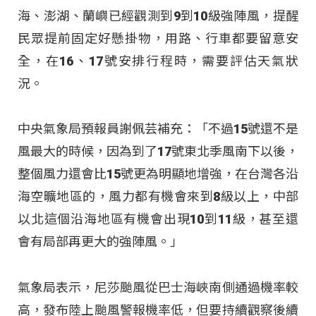
海、澎湖、蘭嶼已經觀測到9到10級強陣風，提醒
民眾提前固定好懸掛物，用路、行車都要留意安
全，在16、17號安排行程時，需要評估天氣狀
況。
中央氣象局預報員謝佩芸補充：「不過15號還不是
風最大的時候，因為到了17號東北季風南下以後，
整個風力還會比15號更為明顯地增強，在台灣各沿
海空曠地區的，風力都有機會來到8級以上，中部
以北這個沿海地區有機會出現10到11級，甚至還
會有局部再更大的強陣風。」
氣象局表示，尼莎颱風從巴士海峽南側通過機率較
高，發布陸上颱風警報機率低，但要持續觀察後續