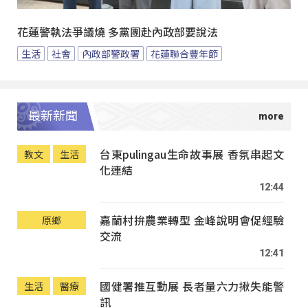
花蓮警執法爭議燒 多黨團赴內政部要說法
生活
社會
內政部警政署
花蓮聯合豐年節
最新新聞
台東pulingau生命故事展 香氛串起文
教文
生活
化連結
12:44
嘉蘭村拚農業轉型 金峰說明會促經驗
原鄉
交流
12:41
國健署推互動展 長者量六力揪失能警
生活
醫療
訊