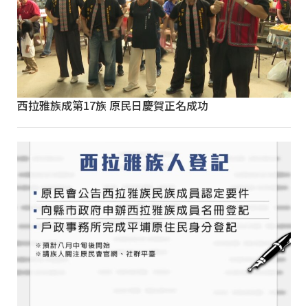
西拉雅族成第17族 原民日慶賀正名成功