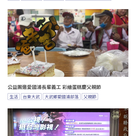
公益團邀愛國浦長輩義工 彩繪蛋糕慶父親節
生活
台東大武
大武鄉愛國浦部落
父親節