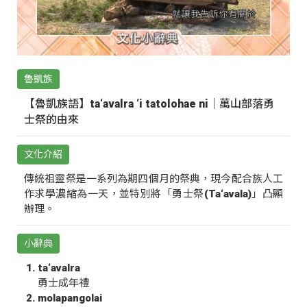
魯凱族
【魯凱族語】ta‘avalra ‘i tatolohae ni｜萬山部落勇
士祭的由來
文化介紹
傳統祖靈祭是一系列為期四個月的祭典，現今配合族人工
作求學濃縮為一天，並特別將「勇士祭(Ta‘avala)」凸顯
辦理。
小辭典
ta‘avalra
勇士成年禮
molapangolai