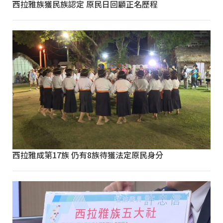
西拉雅族獲民族認定 原民日回顧正名歷程
西拉雅成第17族 仍有8族待獲法定原民身分