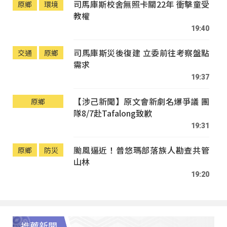
司馬庫斯校舍無照卡關22年 衝擊童受
原鄉
環境
教權
19:40
司馬庫斯災後復建 立委前往考察盤點
交通
原鄉
需求
19:37
【涉己新聞】原文會新劇名爆爭議 團
原鄉
隊8/7赴Tafalong致歉
19:31
颱風逼近！普悠瑪部落族人勘查共管
原鄉
防災
山林
19:20
推薦新聞