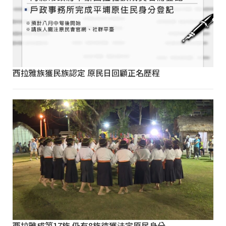
西拉雅族獲民族認定 原民日回顧正名歷程
西拉雅成第17族 仍有8族待獲法定原民身分