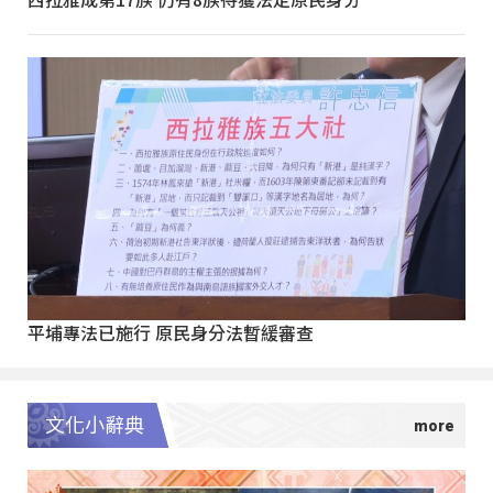
平埔專法已施行 原民身分法暫緩審查
文化小辭典