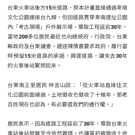
台東火車站後方15米道路，原本計畫直接通過卑南
文化公園連接台九線，但因道路貫穿卑南遺址公園
內「考古現場」戶外展示場，導致工程延宕30年，
當地200多位居民最近也向總統府、行政院、台東
縣政府及台東議會，遞送陳情書要求政府，履行當
時預留15米道路的承諾，興建道路，讓失去30年
的火車後站繁榮起來。
台東南王里居民 林宜山說：「從火車站直接往文
化公園前面繞過，土地徵收也徵收了十幾年，那老
百姓現在也認為，有必要還我們的通行權。」
居民表示，因為道路工程延宕了30年，導致台東火
車站後站發展至今依然蕭條，也讓當初被徵收土地