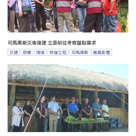
司馬庫斯災後復建 立委前往考察盤點需求
交通
原鄉
環境
修復工程
司馬庫斯
颱風影響