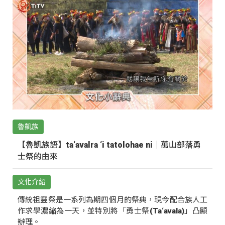
魯凱族
【魯凱族語】ta‘avalra ‘i tatolohae ni｜萬山部落勇
士祭的由來
文化介紹
傳統祖靈祭是一系列為期四個月的祭典，現今配合族人工
作求學濃縮為一天，並特別將「勇士祭(Ta‘avala)」凸顯
辦理。