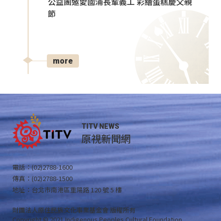
公益團邀愛國浦長輩義工 彩繪蛋糕慶父親
節
more
TITV NEWS
原視新聞網
電話：(02)2788-1600
傳真：(02)2788-1500
地址：台北市南港區重陽路 120 號 5 樓
財團法人原住民族文化事業基金會 版權所有
Copyright © 2021 Indigenous Peoples Cultural Foundation