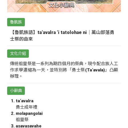
魯凱族
【魯凱族語】ta‘avalra ‘i tatolohae ni｜萬山部落勇
士祭的由來
文化介紹
傳統祖靈祭是一系列為期四個月的祭典，現今配合族人工
作求學濃縮為一天，並特別將「勇士祭(Ta‘avala)」凸顯
辦理。
小辭典
ta‘avalra
勇士成年禮
molapangolai
祖靈祭
asavasavahe