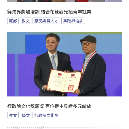
舞跨界劇場培訓 結合花蓮觀光拓青年就業
原鄉
教文
原民樂舞人才
舞跨界培訓
行政院文化獎頒獎 百位得主見證多元綻放
教文
藝文
行政院文化獎