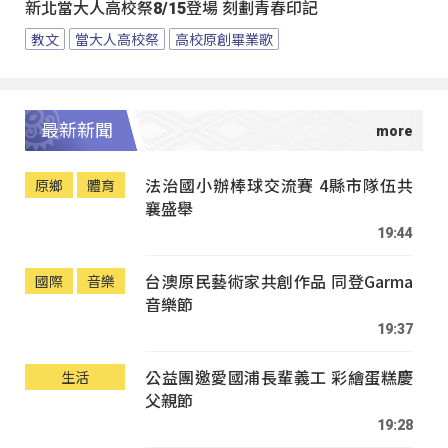
新北當大人高校祭8/15登場 刻劃青春印記
教文
當大人高校祭
高校原創畢業歌
最新新聞
法治國小辦棒球交流賽 4縣市隊伍共
原鄉
體育
襄盛舉
19:44
台澳原民藝術家共創作品 同登Garma
國際
音樂
音樂節
19:37
公益團邀愛國浦長輩義工 彩繪蛋糕慶
生活
父親節
19:28