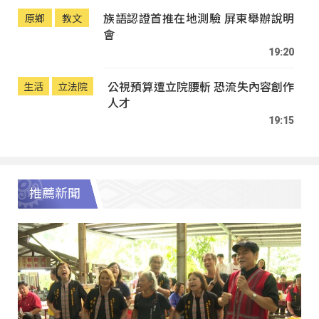
族語認證首推在地測驗 屏東舉辦說明
原鄉
教文
會
19:20
公視預算遭立院腰斬 恐流失內容創作
生活
立法院
人才
19:15
推薦新聞