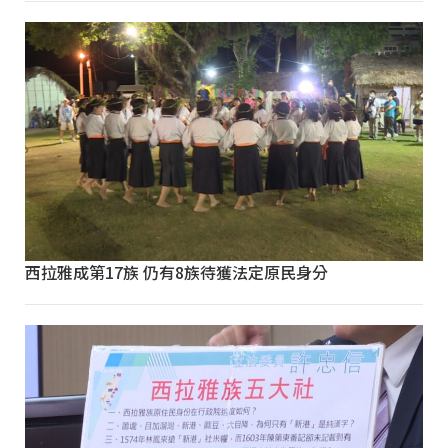
西拉雅成第17族 仍有8族待獲法定原民身分