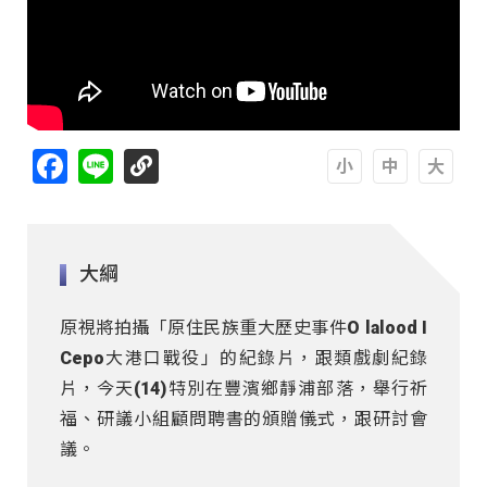
Facebook
Line
A
A
A
大綱
原視將拍攝「原住民族重大歷史事件O lalood I
Cepo大港口戰役」的紀錄片，跟類戲劇紀錄
片，今天(14)特別在豐濱鄉靜浦部落，舉行祈
福、研議小組顧問聘書的頒贈儀式，跟研討會
議。