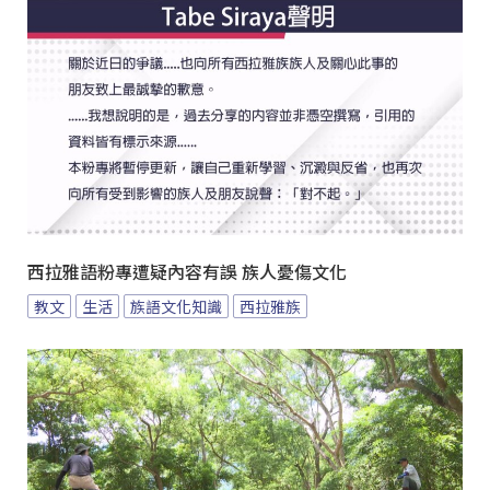
西拉雅語粉專遭疑內容有誤 族人憂傷文化
教文
生活
族語文化知識
西拉雅族