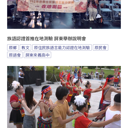
族語認證首推在地測驗 屏東舉辦說明會
原鄉
教文
原住民族語言能力認證在地測驗
原民會
原語會
屏東來義高中