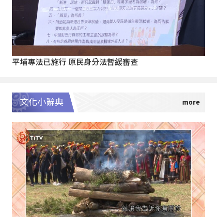
平埔專法已施行 原民身分法暫緩審查
文化小辭典