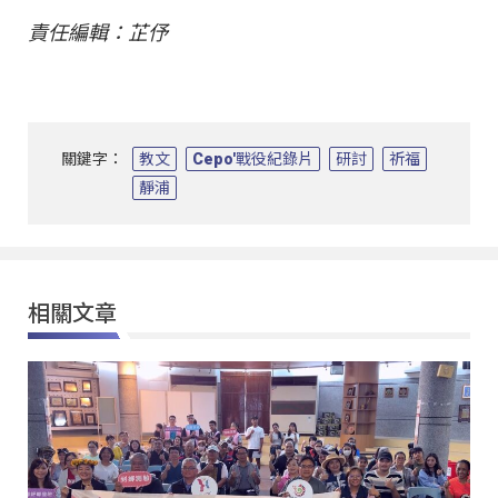
責任編輯：芷伃
關鍵字：
教文
Cepo'戰役紀錄片
研討
祈福
靜浦
相關文章