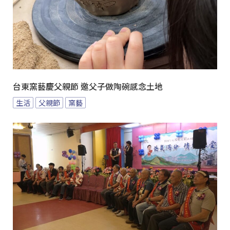
台東窯藝慶父親節 邀父子做陶碗感念土地
生活
父親節
窯藝