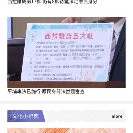
西拉雅成第17族 仍有8族待獲法定原民身分
平埔專法已施行 原民身分法暫緩審查
文化小辭典