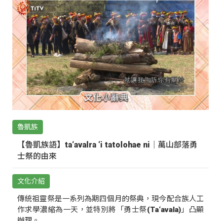
魯凱族
【魯凱族語】ta‘avalra ‘i tatolohae ni｜萬山部落勇
士祭的由來
文化介紹
傳統祖靈祭是一系列為期四個月的祭典，現今配合族人工
作求學濃縮為一天，並特別將「勇士祭(Ta‘avala)」凸顯
辦理。