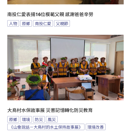
南投仁愛表揚16位模範父親 感謝爸爸辛勞
人物
原鄉
南投仁愛
父親節
大鳥村水保故事展 災害記憶轉化防災教育
原鄉
環境
防災
風災
《山會說話－大鳥村的水土保持故事展》
環境改善