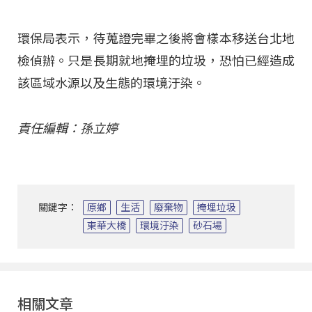
環保局表示，待蒐證完畢之後將會樣本移送台北地
檢偵辦。只是長期就地掩埋的垃圾，恐怕已經造成
該區域水源以及生態的環境汙染。
責任編輯：孫立婷
關鍵字：
原鄉
生活
廢棄物
掩埋垃圾
東華大橋
環境汙染
砂石場
相關文章