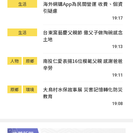
海外網購App為民間營運 收費、個資
生活
引疑慮
19:17
台東窯藝慶父親節 邀父子做陶碗感念
生活
土地
19:13
南投仁愛表揚16位模範父親 感謝爸爸
人物
原鄉
辛勞
19:11
大鳥村水保故事展 災害記憶轉化防災
原鄉
環境
教育
19:08