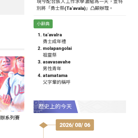
現今配合族人工作求學濃縮為一天，並特
別將「勇士祭(Ta‘avala)」凸顯辦理。
小辭典
ta‘avalra
勇士成年禮
molapangolai
祖靈祭
asavasavahe
男性青年
atamatama
父字輩的稱呼
歷史上的今天
東辦系列賽
2026/ 08/ 06