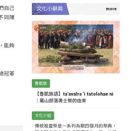
們自己
文化小辭典
不同陣
，能夠
總冠軍
魯凱族
【魯凱族語】ta‘avalra ‘i tatolohae ni
｜萬山部落勇士祭的由來
文化介紹
傳統祖靈祭是一系列為期四個月的祭典，