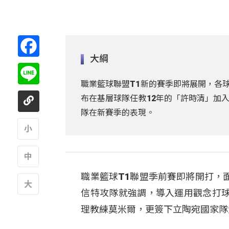
Facebook
大綱
Line
職業籃球聯盟T1新的賽季即將展開，各球
布在基層球隊任教12年的「許時清」加
隊在新賽季的表現。
A
職業籃球T1聯盟季前賽即將開打，
A
信特攻隊就強調，導入運用觀念打
A
理教練莫米爾，更簽下立陶宛國家隊