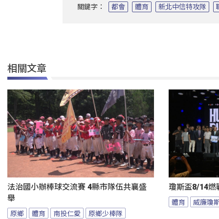
關鍵字：
都會
體育
新北中信特攻隊
相關文章
法治國小辦棒球交流賽 4縣市隊伍共襄盛
瓊斯盃8/14
舉
體育
威廉瓊
原鄉
體育
南投仁愛
原鄉少棒隊