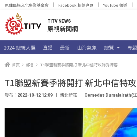
原住民族文化事業基金會
Facebook 粉絲專頁
YouTube 頻道
TITV NEWS
原視新聞網
2024 總統大選
直播
最新
山海氣象
總覽
專題
首頁
都會
T1聯盟新賽季將開打 新北中信特攻隊秀陣容
T1聯盟新賽季將開打 新北中信特
發布：2022-10-12 12:09
新北新莊
Cemedas Dumalalrath(