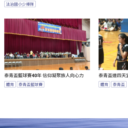
法治國小少棒隊
泰青盃籃球賽40年 信仰凝聚族人向心力
泰青盃連四天宜
體育
泰青盃籃球賽
體育
泰青盃