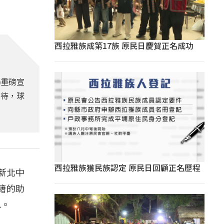
西拉雅族成第17族 原民日慶賀正名成功
)重磅宣
期待，球
西拉雅族獲民族認定 原民日回顧正名歷程
新北中
籍的助
息。