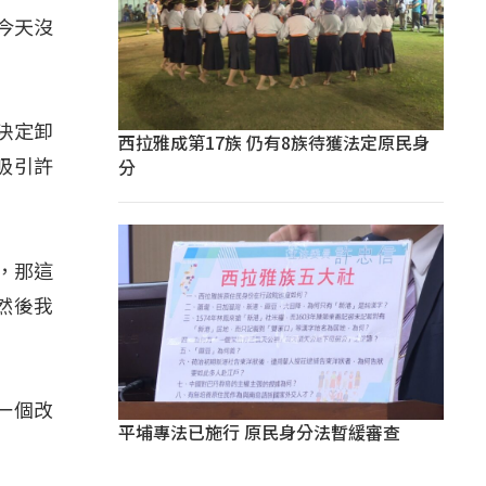
今天沒
決定卸
西拉雅成第17族 仍有8族待獲法定原民身
分
吸引許
，那這
然後我
一個改
平埔專法已施行 原民身分法暫緩審查