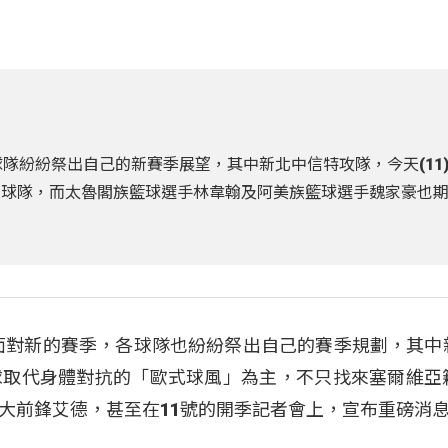
隊紛紛祭出自己的新賽季展望，其中新北中信特攻隊，今天(11
入球隊，而太魯閣族籃球選手林韋翰及阿美族籃球選手魏家豪也
面對新的賽季，各球隊也紛紛祭出自己的賽季規劃，其中
球取代身體對抗的「歐式球風」為主，不只找來塞爾維亞
大前鋒艾德，甚至在11號的開季記者會上，宣布重磅消