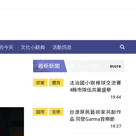
的今天
文化小辭典
活動訊息
最新新聞
法治國小辦棒球交流賽
原鄉
體育
4縣市隊伍共襄盛舉
19:44
台澳原民藝術家共創作
國際
音樂
品 同登Garma音樂節
19:37