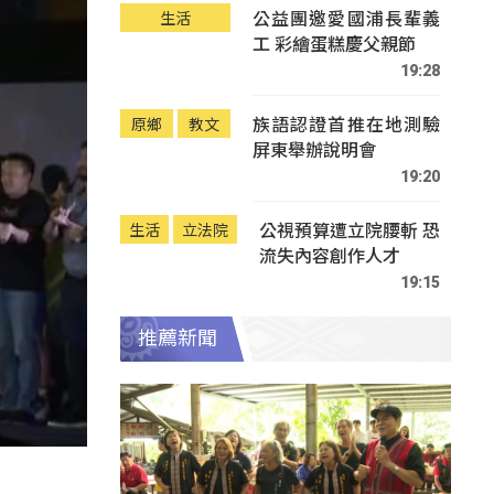
公益團邀愛國浦長輩義
生活
工 彩繪蛋糕慶父親節
19:28
族語認證首推在地測驗
原鄉
教文
屏東舉辦說明會
19:20
公視預算遭立院腰斬 恐
生活
立法院
流失內容創作人才
19:15
推薦新聞