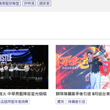
職業籃球聯盟
許時清
魏家豪
燃戰火 中華男籃陣容星光熠熠
獅隊陳鏞基季後引退 8月返台
斯盃國際籃球邀請賽
體育
陳鏞基引退