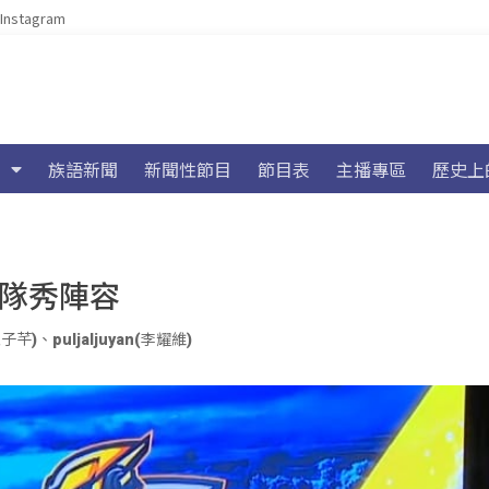
Instagram
族語新聞
新聞性節目
節目表
主播專區
歷史上
攻隊秀陣容
江子芊)
、
puljaljuyan(李耀維)