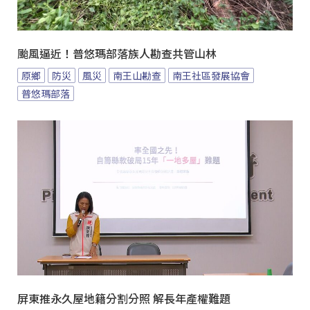
颱風逼近！普悠瑪部落族人勘查共管山林
原鄉
防災
風災
南王山勘查
南王社區發展協會
普悠瑪部落
屏東推永久屋地籍分割分照 解長年產權難題