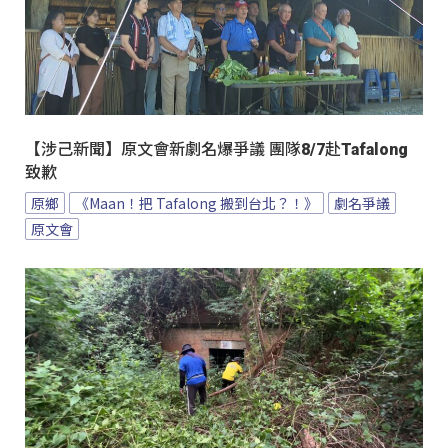
【涉己新聞】原文會新劇名爆爭議 團隊8/7赴Tafalong
致歉
原鄉
《Maan！把 Tafalong 搬到台北？！》
劇名爭議
原文會