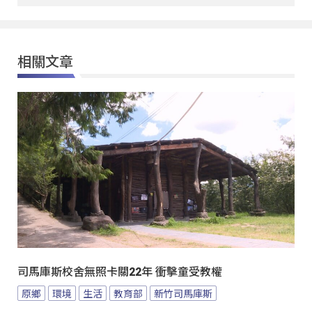
相關文章
司馬庫斯校舍無照卡關22年 衝擊童受教權
原鄉
環境
生活
教育部
新竹司馬庫斯