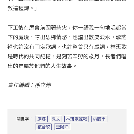
教這種課。」
下工後在屋舍前圍著柴火，你一語我一句地唱起當
下的處境，哼出思鄉情愁，也譜出歡笑淚水，歌謠
裡也許沒有固定歌詞，也許整首只有虛詞，林班歌
是時代的共同記憶，是刻苦辛勞的歲月，長者們唱
出的是屬於他們的人生故事。
責任編輯：孫立婷
關鍵字：
原鄉
教文
林班歌謠戰
桃園市
複音歌
重陽節