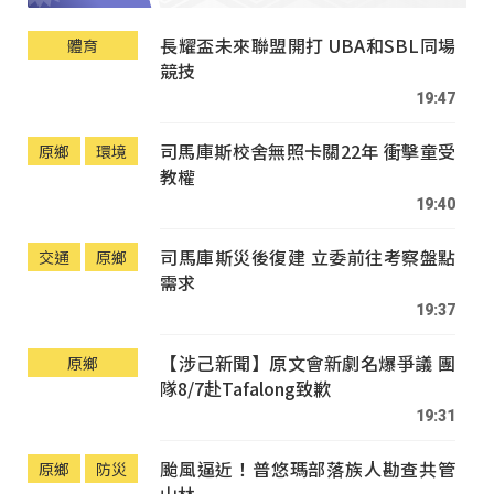
長耀盃未來聯盟開打 UBA和SBL同場
體育
競技
19:47
司馬庫斯校舍無照卡關22年 衝擊童受
原鄉
環境
教權
19:40
司馬庫斯災後復建 立委前往考察盤點
交通
原鄉
需求
19:37
【涉己新聞】原文會新劇名爆爭議 團
原鄉
隊8/7赴Tafalong致歉
19:31
颱風逼近！普悠瑪部落族人勘查共管
原鄉
防災
山林