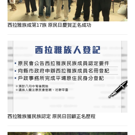
西拉雅族成第17族 原民日慶賀正名成功
西拉雅族獲民族認定 原民日回顧正名歷程