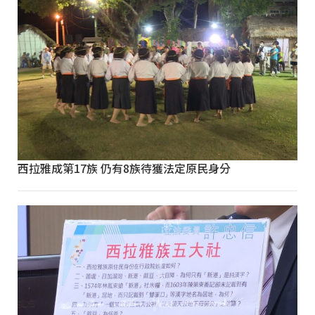
西拉雅成第17族 仍有8族待獲法定原民身分