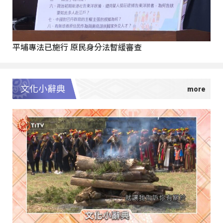
平埔專法已施行 原民身分法暫緩審查
文化小辭典