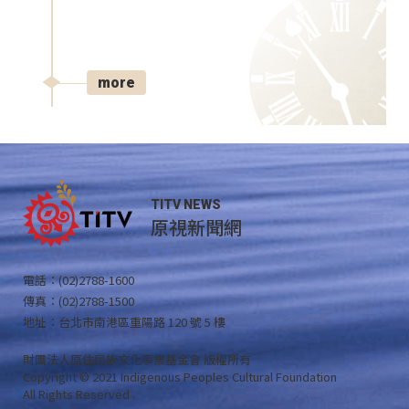
more
TITV NEWS
原視新聞網
電話：(02)2788-1600
傳真：(02)2788-1500
地址：台北市南港區重陽路 120 號 5 樓
財團法人原住民族文化事業基金會 版權所有
Copyright © 2021 Indigenous Peoples Cultural Foundation
All Rights Reserved .