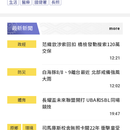
生活
醫療
國健署
長照
最新新聞
范織欽涉索回扣 橋檢發動搜索120萬
政經
交保
12:21
白海豚8/8、9離台最近 北部戒備強風
防災
大雨
12:02
長耀盃未來聯盟開打 UBA和SBL同場
體育
競技
19:47
司馬庫斯校舍無照卡關22年 衝擊童受
原鄉
環境